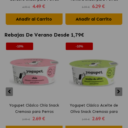
4
.49 €
6
.29 €
4.99 €
6.99 €
Añadir al Carrito
Añadir al Carrito
Rebajas De Verano Desde 1,79€
-10%
-10%
Yogupet Clásico Chía Snack
Yogupet Clásico Aceite de
Cremoso para Perros
Oliva Snack Cremoso para
2
.69 €
2
.69 €
Perros
2.99 €
2.99 €