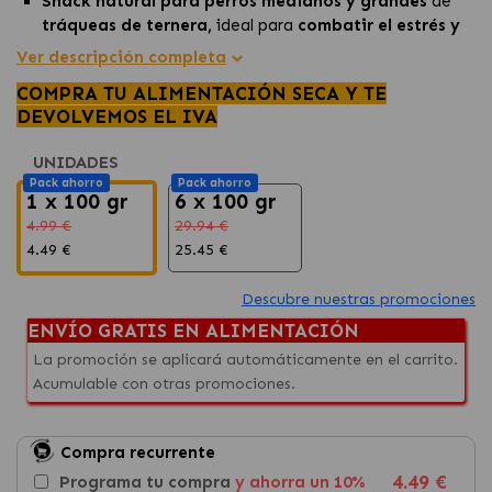
Snack natural para perros medianos y grandes
de
tráqueas de ternera,
ideal para
combatir el estrés y
la fatiga.
Ver descripción completa
Rico en fósforo y calcio
, fortalece tendones,
COMPRA TU ALIMENTACIÓN SECA Y TE
ligamentos y articulaciones.
DEVOLVEMOS EL IVA
Promueve la
higiene dental
mientras brinda
diversión
y sabor irresistible.
UNIDADES
Pack ahorro
Pack ahorro
1 x 100 gr
6 x 100 gr
4.99 €
29.94 €
4.49 €
25.45 €
Descubre nuestras promociones
ENVÍO GRATIS EN ALIMENTACIÓN
La promoción se aplicará automáticamente en el carrito.
Acumulable con otras promociones.
Compra recurrente
4.49 €
Programa tu compra
y ahorra un 10%