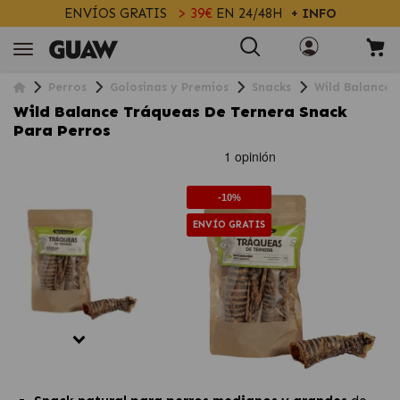
ENVÍOS GRATIS
> 39€
EN 24/48H
+ INFO
Perros
Golosinas y Premios
Snacks
Wild Balance 
Wild Balance Tráqueas De Ternera Snack
Para Perros
-10%
ENVÍO GRATIS