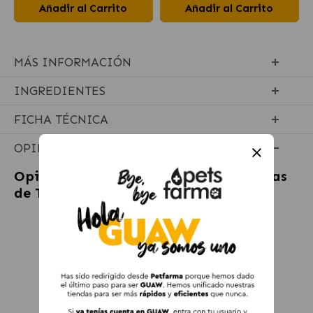
Añadir al Carrito
Añadir al Carrito
MÁS INFORMACIÓN
INGREDIENTES
FICHA TÉCNICA
OPINIONES
Opiniones sobre
Wild Balance Tráqueas
de Ternera Snack para Perros