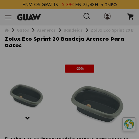
ENVÍOS GRATIS
> 39€
EN 24/48H
+ INFO
Gatos
Areneros
Bandejas
Zolux Eco Sprint 20 Ba
Zolux Eco Sprint 20 Bandeja Arenero Para
Gatos
-20%