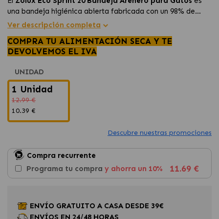
El
Zolux Eco Sprint 20 Bandeja Arenero para Gatos
es
una bandeja higiénica abierta fabricada con un 98% de
materiales reciclados. Su práctico borde higiénico ayuda a
Ver descripción completa
mantener la arena dentro del arenero y también funciona
COMPRA TU ALIMENTACIÓN SECA Y TE
como sujetabolsas, facilitando la limpieza y el cambio de
DEVOLVEMOS EL IVA
arena de forma cómoda y eficiente.
UNIDAD
1 Unidad
12.99 €
10.39 €
Descubre nuestras promociones
Compra recurrente
11.69 €
Programa tu compra
y ahorra un 10%
ENVÍO GRATUITO A CASA DESDE 39€
ENVÍOS EN 24/48 HORAS