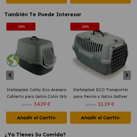
También Te Puede Interesar
-20%
-20%
Stefanplast Cathy Eco Arenero
Stefanplast ECO Transportín
Cubierto para Gatos Color Gris
para Perros y Gatos Gulliver
d
14
.39 €
11
.19 €
17.99 €
13.99 €
Añadir al Carrito
Añadir al Carrito
¿Ya Tienes Su Comida?