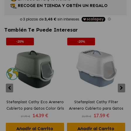
RECOGE EN TIENDA Y OBTÉN UN REGALO
También Te Puede Interesar
-20%
-20%
Stefanplast Cathy Eco Arenero
Stefanplast Cathy Filter
Cubierto para Gatos Color Gris
Arenero Cubierto para Gatos
14
.39 €
17
.59 €
Color Gris
17.99 €
21.99 €
Añadir al Carrito
Añadir al Carrito