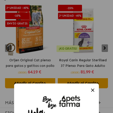
2ª UNIDAD -40%
-15%
-10%
2ª UNIDAD -40%
ENVÍO GRATIS
¡KG GRATIS!
Orijen Original Cat pienso
Royal Canin Regular Sterilised
para gatos y gatitos con pollo
37 Pienso Para Gato Adulto
64
.19 €
81
.99 €
Esterilizado
(DESDE)
(DESDE)
Añadir al Carrito
Añadir al Carrito
MÁS INFORMACIÓN
FICHA TÉCNICA