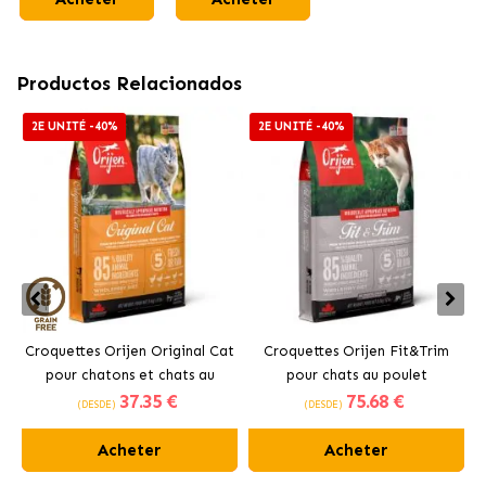
Productos Relacionados
2E UNITÉ -40%
2E UNITÉ -40%
Croquettes Orijen Original Cat
Croquettes Orijen Fit&Trim
pour chatons et chats au
pour chats au poulet
37
.35 €
75
.68 €
poulet
(DESDE)
(DESDE)
Acheter
Acheter