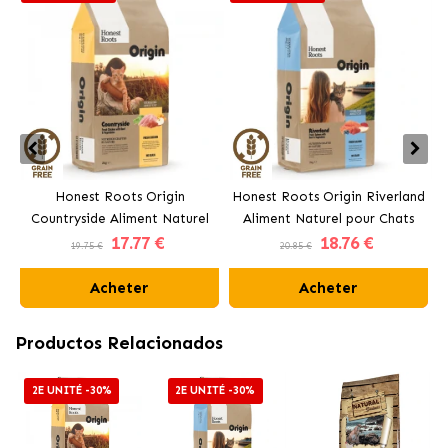
Honest Roots Origin
Honest Roots Origin Riverland
N
Countryside Aliment Naturel
Aliment Naturel pour Chats
17
.77 €
18
.76 €
pour Chats Stérilisés au Poulet
Stérilisés au Saumon et au
19.75 €
20.85 €
et au Bœuf
Bœuf
Acheter
Acheter
Productos Relacionados
2E UNITÉ -30%
2E UNITÉ -30%