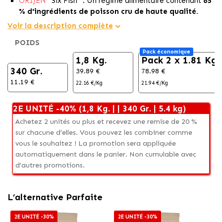
ORIJEN
™ Six Fish™ : Un régime alimentaire contenant
85
% d'ingrédients de poisson cru de haute qualité.
Une alimentation biologiquement appropriée avec
des
Voir la description complète
ingrédients de poisson frais pour la vitalité de votre
POIDS
chat.
Pack économique
Produit au Canada avec un enrobage lyophilisé pour
un
1,8 Kg.
Pack 2 x 1.81 Kg
goût irrésistiblement délicieux.
340 Gr.
39.89 €
78.98 €
11.19 €
22.16 €/Kg
21.94 €/Kg
2E UNITÉ -40% (1,8 Kg. | | 340 Gr. | 5.4 kg)
Achetez 2 unités ou plus et recevez une remise de 20 %
sur chacune d’elles. Vous pouvez les combiner comme
vous le souhaitez ! La promotion sera appliquée
automatiquement dans le panier. Non cumulable avec
d’autres promotions.
L’alternative Parfaite
2E UNITÉ -30%
2E UNITÉ -30%