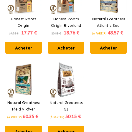
Honest Roots
Honest Roots
Natural Greatness
Origin
Origin Riverland
Atlantic Sea
17
.77 €
18
.76 €
48
.57 €
Countryside
Aliment Naturel
Croquettes pour
19.75 €
20.85 €
(À PARTIR)
Aliment Naturel
pour Chats
Chats Stérilisés et
pour Chats
Stérilisés au
Senior
Acheter
Acheter
Acheter
Stérilisés au
Saumon et au
Poulet et au
Bœuf
Bœuf
Natural Greatness
Natural Greatness
Field y River
GI
60
.35 €
50
.15 €
Croquettes pour
Gastrointestinal
(À PARTIR)
(À PARTIR)
Chats au Saumon
Croquettes pour
et à l’Agneau
Chats à la Dinde
Acheter
Acheter