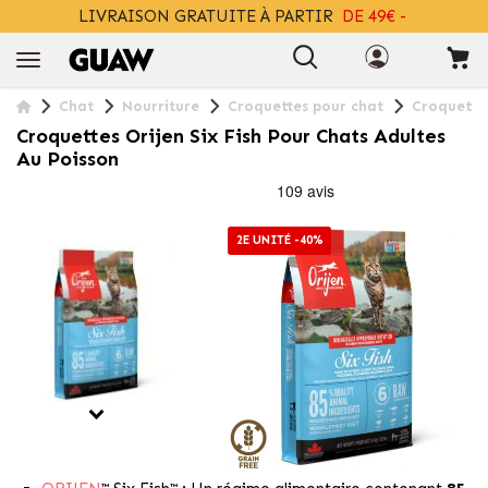
LIVRAISON GRATUITE À PARTIR
DE 49€ -
+ INFO
Chat
Nourriture
Croquettes pour chat
Croquettes
Croquettes Orijen Six Fish Pour Chats Adultes
Au Poisson
2E UNITÉ -40%