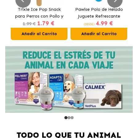
ur
Trixie Ice Pop Snack
Pawise Polo de Helado
P
ón
para Perros con Pollo y
Juguete Refrescante
C
1.79 €
4.99 €
Arándanos
para Perros
1.99 €
(DESDE)
Añadir al Carrito
Añadir al Carrito
TODO LO QUE TU ANIMAL