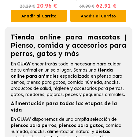
20.96 €
62.91 €
Gatos en Gelatina Buey,
23.29 €
69.90 €
Pollo, Salmón y Atún
Añadir al Carrito
Añadir al Carrito
Tienda online para mascotas |
Pienso, comida y accesorios para
perros, gatos y más
En
GUAW
encontrarás todo lo necesario para cuidar
de tu animal en un solo lugar. Somos una
tienda
online para animales
especializada en
pienso para
perros
,
pienso para gatos
, comida húmeda, snacks,
productos de salud, higiene y accesorios para perros,
gatos, roedores, pájaros, peces y pequeños animales.
Alimentación para todas las etapas de la
vida
En GUAW disponemos de una amplia selección de
piensos para perros
,
piensos para gatos
, comida
húmeda, snacks, alimentación natural y
dietas