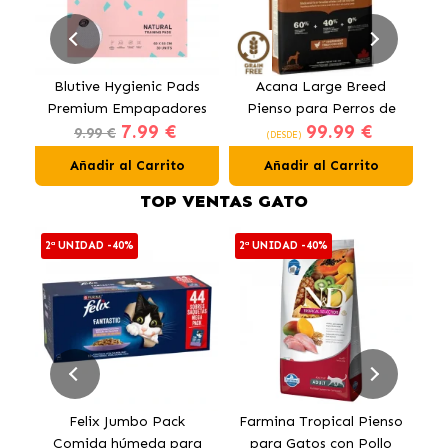
Blutive Hygienic Pads
Acana Large Breed
Premium Empapadores
Pienso para Perros de
O
7.99 €
99.99 €
para Perros 60x60 cm
Razas Grandes con Pollo
9.99 €
(DESDE)
Añadir al Carrito
Añadir al Carrito
TOP VENTAS GATO
2ª UNIDAD -40%
2ª UNIDAD -40%
E
Felix Jumbo Pack
Farmina Tropical Pienso
O
Comida húmeda para
para Gatos con Pollo