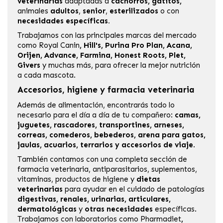
veterinarias
adaptadas a
cachorros, gatitos,
animales
adultos
,
senior
,
esterilizados
o con
necesidades específicas.
Trabajamos con las principales marcas del mercado
como
Royal Canin
,
Hill's
,
Purina Pro Plan
,
Acana
,
Orijen
,
Advance
,
Farmina
,
Honest Roots
,
Plet
,
Givers
y muchas más, para ofrecer la mejor nutrición
a cada mascota.
Accesorios, higiene y farmacia veterinaria
Además de alimentación, encontrarás todo lo
necesario para el día a día de tu compañero:
camas,
juguetes, rascadores, transportines, arneses,
correas, comederos, bebederos, arena para gatos,
jaulas, acuarios, terrarios y accesorios de viaje
.
También contamos con una completa sección de
farmacia veterinaria
, antiparasitarios, suplementos,
vitaminas, productos de higiene y
dietas
veterinarias
para ayudar en el cuidado de patologías
digestivas, renales, urinarias, articulares,
dermatológicas
y
otras necesidades
específicas.
Trabajamos con laboratorios como
Pharmadiet
,