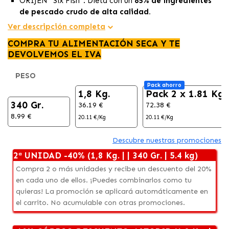
ORIJEN™ Six Fish™: Dieta con un
85% de ingredientes
de pescado crudo de alta calidad.
Nutrición biológicamente apropiada con
ingredientes
Ver descripción completa
de pescado fresco para la vitalidad de tu gato.
COMPRA TU ALIMENTACIÓN SECA Y TE
Elaborado en Canadá con recubrimiento liofilizado para
DEVOLVEMOS EL IVA
un sabor irresistiblemente delicioso.
PESO
Pack ahorro
1,8 Kg.
Pack 2 x 1.81 Kg
340 Gr.
36.19 €
72.38 €
8.99 €
20.11 €/Kg
20.11 €/Kg
Descubre nuestras promociones
2ª UNIDAD -40% (1,8 Kg. | | 340 Gr. | 5.4 kg)
Compra 2 o más unidades y recibe un descuento del 20%
en cada uno de ellos. ¡Puedes combinarlos como tu
quieras! La promoción se aplicará automáticamente en
el carrito. No acumulable con otras promociones.