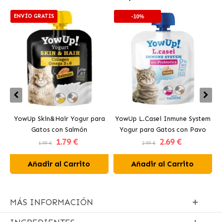
ENVÍO GRATIS
-10%
YowUp Skin&Hair Yogur para
YowUp L.Casei Inmune System
Y
Gatos con Salmón
Yogur para Gatos con Pavo
1
.79 €
2
.69 €
1.99 €
2.99 €
Añadir al Carrito
Añadir al Carrito
MÁS INFORMACIÓN