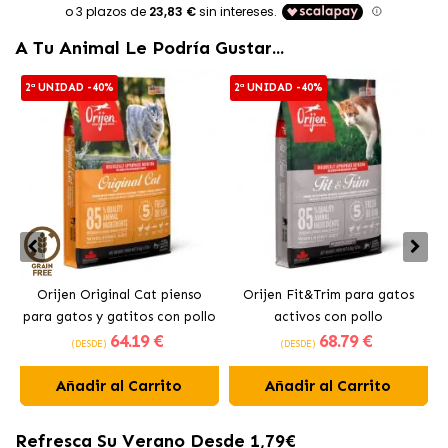
A Tu Animal Le Podría Gustar...
2ª UNIDAD -40%
2ª UNIDAD -40%
Orijen Original Cat pienso
Orijen Fit&Trim para gatos
para gatos y gatitos con pollo
activos con pollo
64
.19 €
68
.79 €
(DESDE)
(DESDE)
Añadir al Carrito
Añadir al Carrito
Refresca Su Verano Desde 1,79€