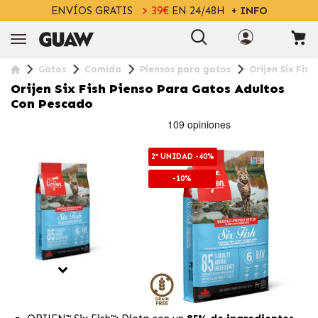
ENVÍOS GRATIS
> 39€
EN 24/48H
+ INFO
Gatos
Comida
Piensos para gatos
Orijen Six Fis
Orijen Six Fish Pienso Para Gatos Adultos
Con Pescado
2ª UNIDAD -40%
-10%