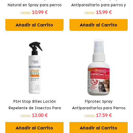
Natural en Spray para perros
Antiparasitario para perros y
10
.99 €
15
.99 €
y gatos
gatos
(DESDE)
(DESDE)
Añadir al Carrito
Añadir al Carrito
PSH Stop Bites Loción
Fiprotec Spray
Repelente de Insectos Para
Antiparasitarios para Perros
13
.00 €
17
.59 €
Perros Y Gatos
y Gatos Beaphar
(DESDE)
(DESDE)
Añadir al Carrito
Añadir al Carrito