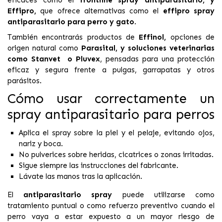
eficaces como el
frontline spray antiparasitario
, y
Effipro
,
que ofrece alternativas como el
effipro spray
antiparasitario para perro y gato
.
También encontrarás productos de
Effinol
,
opciones de
origen natural como
Parasital
, y soluciones veterinarias
como
Stanvet
o
Pluvex
, pensadas para una protección
eficaz y segura frente a pulgas, garrapatas y otros
parásitos.
Cómo usar correctamente un
spray antiparasitario para perros
Aplica el spray sobre la piel y el pelaje, evitando ojos,
nariz y boca.
No pulverices sobre heridas, cicatrices o zonas irritadas.
Sigue siempre las instrucciones del fabricante.
Lávate las manos tras la aplicación.
El
antiparasitario spray
puede utilizarse como
tratamiento puntual o como refuerzo preventivo cuando el
perro vaya a estar expuesto a un mayor riesgo de