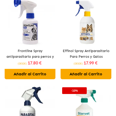
Frontline Spray
Effinol Spray Antiparasitario
antiparasitario para perros y
Para Perros y Gatos
17
.80 €
17
.99 €
gatos
(DESDE)
(DESDE)
Añadir al Carrito
Añadir al Carrito
-10%