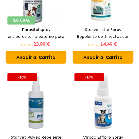
NATURAL
Parasital spray
Stanvet Life Spray
antiparasitario externo para
Repelente de Insectos con
23
.99 €
14
.49 €
perros
Absorbeolores
(DESDE)
(DESDE)
Añadir al Carrito
Añadir al Carrito
-10%
-10%
Stanvet Pulvex Repelente
Virbac Effipro Spray