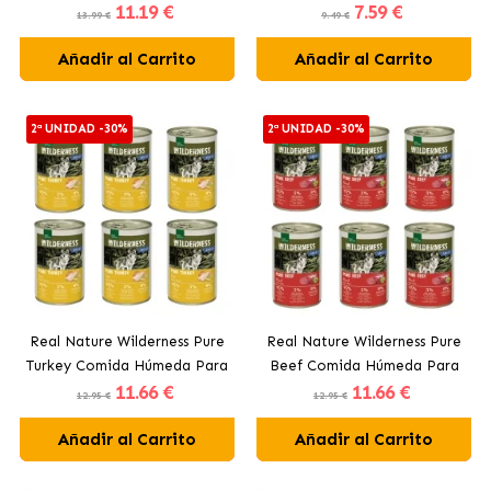
11
.19 €
7
.59 €
Comida Húmeda Para
Para Gatos Adultos con
13.99 €
9.49 €
Gatitos con Cordero
Pollo
Añadir al Carrito
Añadir al Carrito
2ª UNIDAD -30%
2ª UNIDAD -30%
Real Nature Wilderness Pure
Real Nature Wilderness Pure
Turkey Comida Húmeda Para
Beef Comida Húmeda Para
11
.66 €
11
.66 €
Perros Adultos con Pavo
Perros Adultos con Ternera
12.95 €
12.95 €
Añadir al Carrito
Añadir al Carrito