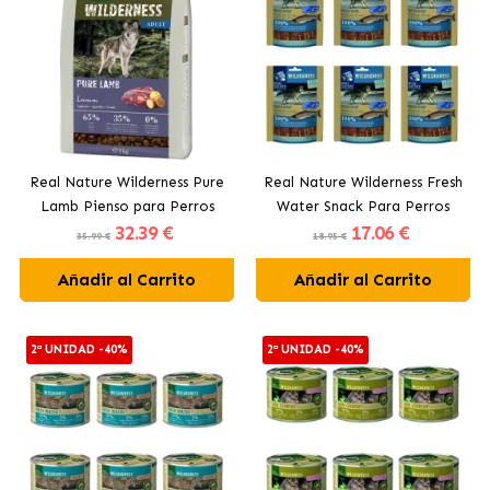
Real Nature Wilderness Pure
Real Nature Wilderness Fresh
Lamb Pienso para Perros
Water Snack Para Perros
32
.39 €
17
.06 €
Adultos con Cordero
Bocados de Salmón
35.99 €
18.95 €
Añadir al Carrito
Añadir al Carrito
2ª UNIDAD -40%
2ª UNIDAD -40%