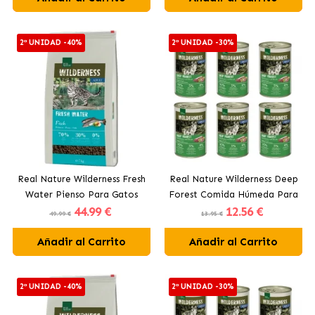
2ª UNIDAD -40%
2ª UNIDAD -30%
Real Nature Wilderness Fresh
Real Nature Wilderness Deep
Water Pienso Para Gatos
Forest Comida Húmeda Para
44
.99 €
12
.56 €
Adultos con Pescado
Perros Adultos con Jabalí y
49.99 €
13.95 €
Ciervo
Añadir al Carrito
Añadir al Carrito
2ª UNIDAD -40%
2ª UNIDAD -30%