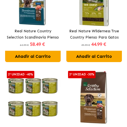
Real Nature Country
Real Nature Wilderness True
Selection Scandinavia Pienso
Country Pienso Para Gatos
58
.49 €
44
.99 €
para Perros Adultos con
Adultos con Pescado
64.99 €
49.99 €
Salmón
Añadir al Carrito
Añadir al Carrito
2ª UNIDAD -40%
2ª UNIDAD -30%