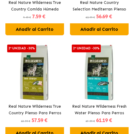
Real Nature Wilderness True
Real Nature Country
Country Comida Húmeda
Selection Mediterran Pienso
7
.59 €
56
.69 €
Para Gatos Adultos con
Para Perros Adultos con
9.49 €
62.99 €
Pollo y Salmón
Búfalo
Añadir al Carrito
Añadir al Carrito
2ª UNIDAD -30%
2ª UNIDAD -30%
Real Nature Wilderness True
Real Nature Wilderness Fresh
Country Pienso Para Perros
Water Pienso Para Perros
57
.59 €
61
.19 €
Adultos con Pollo y Pescado
Adultos con Pescado
63.99 €
67.99 €
Añadir al Carrito
Añadir al Carrito