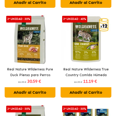
Añadir al Carrito
Añadir al Carrito
2ª UNIDAD -30%
2ª UNIDAD -40%
Real Nature Wilderness Pure
Real Nature Wilderness True
Duck Pienso para Perros
Country Comida Húmeda
30
.59 €
11
.19 €
Adultos con Pato
Para Gatos Adultos con
33.99 €
13.99 €
Pollo y Salmón
Añadir al Carrito
Añadir al Carrito
2ª UNIDAD -30%
2ª UNIDAD -30%