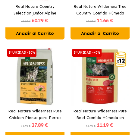
Real Nature Country
Real Nature Wilderness True
Selection Junior Alpine
Country Comida Húmeda
60
.29 €
11
.66 €
Pienso para Cachorros con
Para Cachorros con Pollo y
66.99 €
12.95 €
Pavo
Salmón
Añadir al Carrito
Añadir al Carrito
2ª UNIDAD -30%
2ª UNIDAD -40%
Real Nature Wilderness Pure
Real Nature Wilderness Pure
Chicken Pienso para Perros
Beef Comida Húmeda en
27
.89 €
11
.19 €
Adultos con Pollo
Salsa Para Gatos Adultos con
30.99 €
13.99 €
Ternera