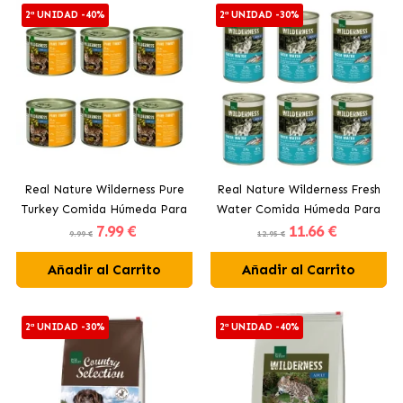
2ª UNIDAD -40%
2ª UNIDAD -30%
Real Nature Wilderness Pure
Real Nature Wilderness Fresh
Turkey Comida Húmeda Para
Water Comida Húmeda Para
7
.99 €
11
.66 €
Gatos Adultos con Pavo
Perros Adultos con Pescado
9.99 €
12.95 €
Añadir al Carrito
Añadir al Carrito
2ª UNIDAD -30%
2ª UNIDAD -40%