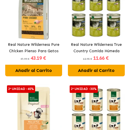
Real Nature Wilderness Pure
Real Nature Wilderness True
Chicken Pienso Para Gatos
Country Comida Húmeda
43
.19 €
11
.66 €
Adultos con Pollo
Para Perros Adultos con
47.99 €
12.95 €
Pollo y Salmón
Añadir al Carrito
Añadir al Carrito
2ª UNIDAD -40%
2ª UNIDAD -30%