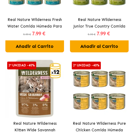
Real Nature Wilderness Fresh
Real Nature Wilderness
Water Comida Húmeda Para
Junior True Country Comida
7
.99 €
7
.99 €
Gatos Adultos con Pescado
Húmeda Para Gatitos con
9.99 €
9.99 €
Pollo y Salmón
Añadir al Carrito
Añadir al Carrito
2ª UNIDAD -40%
2ª UNIDAD -40%
Real Nature Wilderness
Real Nature Wilderness Pure
Kitten Wide Savannah
Chicken Comida Húmeda