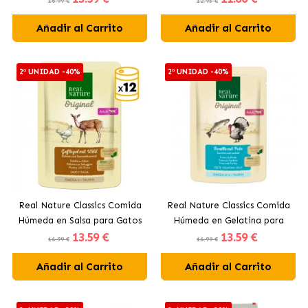
16.99 €
12.95 €
Salmón
Añadir al Carrito
Añadir al Carrito
2ª UNIDAD -40%
2ª UNIDAD -40%
Real Nature Classics Comida
Real Nature Classics Comida
Húmeda en Salsa para Gatos
Húmeda en Gelatina para
13
.59 €
13
.59 €
con Aves y Carne de Caza
Gatos con Trucha y Pavo
16.99 €
16.99 €
Añadir al Carrito
Añadir al Carrito