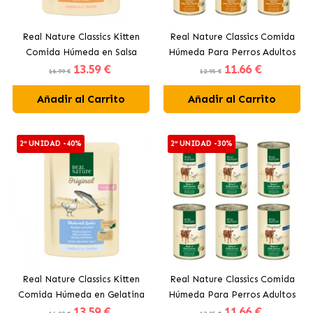
Real Nature Classics Kitten
Real Nature Classics Comida
Comida Húmeda en Salsa
Húmeda Para Perros Adultos
13
.59 €
11
.66 €
Para Gatitos con Aves
con Ternera y Jamón
16.99 €
12.95 €
Añadir al Carrito
Añadir al Carrito
2ª UNIDAD -40%
2ª UNIDAD -30%
Real Nature Classics Kitten
Real Nature Classics Comida
Comida Húmeda en Gelatina
Húmeda Para Perros Adultos
13
.59 €
11
.66 €
Para Gatitos con Pollo y
con Ternera y Pollo