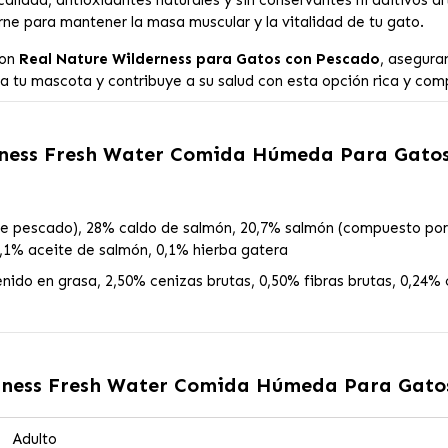
alidad, antioxidantes naturales y sin conservantes ni aditivos art
rne para mantener la masa muscular y la vitalidad de tu gato.
con
Real Nature Wilderness para Gatos con Pescado
, asegura
ara tu mascota y contribuye a su salud con esta opción rica y com
rness Fresh Water Comida Húmeda Para Gatos
de pescado), 28% caldo de salmón, 20,7% salmón (compuesto por
,1% aceite de salmón, 0,1% hierba gatera
nido en grasa, 2,50% cenizas brutas, 0,50% fibras brutas, 0,24%
rness Fresh Water Comida Húmeda Para Gatos
Adulto