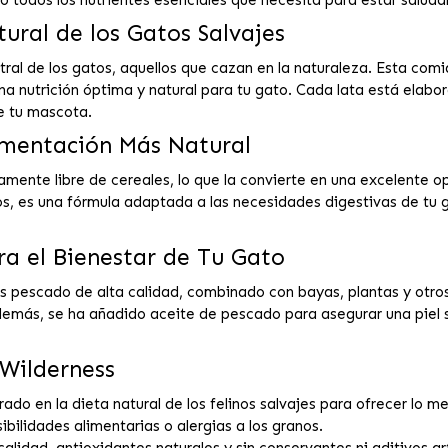
no todos los nutrientes esenciales que necesita para estar saludab
ural de los Gatos Salvajes
stral de los gatos, aquellos que cazan en la naturaleza. Esta co
una nutrición óptima y natural para tu gato. Cada lata está ela
e tu mascota.
imentación Más Natural
ente libre de cereales, lo que la convierte en una excelente op
anos, es una fórmula adaptada a las necesidades digestivas de tu
ra el Bienestar de Tu Gato
s pescado de alta calidad, combinado con bayas, plantas y otros
demás, se ha añadido aceite de pescado para asegurar una piel sa
 Wilderness
irado en la dieta natural de los felinos salvajes para ofrecer lo me
ibilidades alimentarias o alergias a los granos.