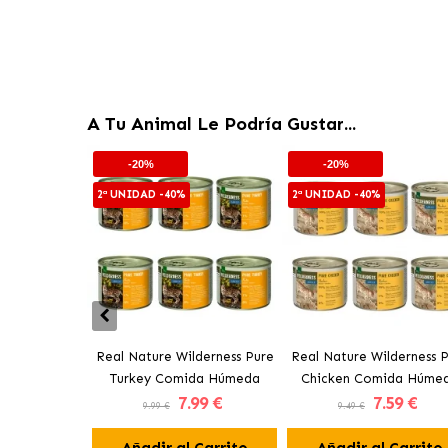
A Tu Animal Le Podría Gustar...
-20%
-20%
2ª UNIDAD -40%
2ª UNIDAD -40%
Real Nature Wilderness Pure
Real Nature Wilderness 
Turkey Comida Húmeda
Chicken Comida Húme
7
.99 €
7
.59 €
Para Gatos Adultos con
Para Gatos Adultos co
9.99 €
9.49 €
Pavo
Pollo
Añadir al Carrito
Añadir al Carrito