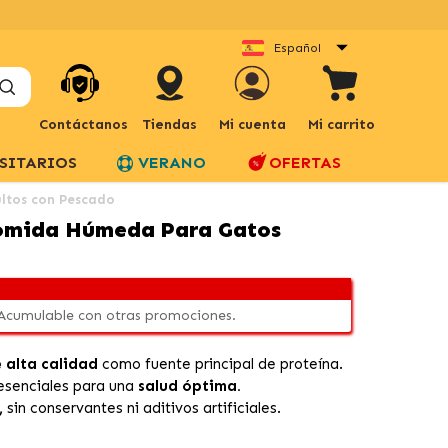
Español
Contáctanos
Tiendas
Mi cuenta
Mi carrito
SITARIOS
VERANO
OFERTAS
ltos con Pescado
Comida Húmeda Para Gatos
 Acumulable con otras promociones.
 alta calidad
como fuente principal de proteína.
 esenciales para una
salud óptima.
,
sin conservantes ni aditivos artificiales.