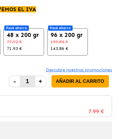
VEMOS EL IVA
Pack ahorro
Pack ahorro
48 x 200 gr
96 x 200 gr
79.92 €
159.84 €
71.93 €
143.86 €
Descubre nuestras promociones
-
+
AÑADIR AL CARRITO
7.99 €