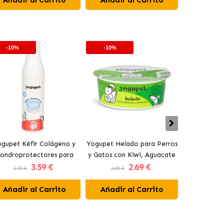
-10%
-10%
-10%
gupet Kéfir Colágeno y
Yogupet Helado para Perros
Yogupet Ga
ondroprotectores para
y Gatos con Kiwi, Aguacate
Natural con
3
.59 €
2
.69 €
rros y Gatos con Pera y
y Manzana
para Pe
3.99 €
2.99 €
3.99 €
Zanahoria
Añadir al Carrito
Añadir al Carrito
Añadir 