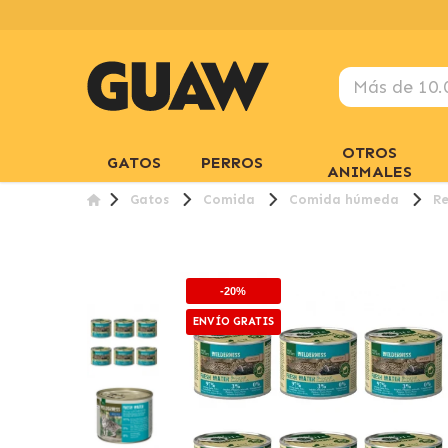
OTROS
GATOS
PERROS
ANIMALES
Gatos
Comida
Comida húmeda
Re
-20%
ENVÍO GRATIS