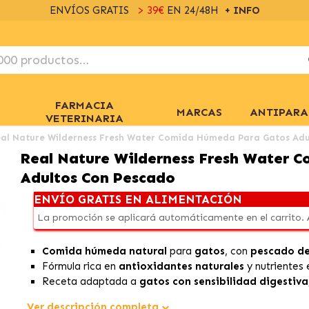
ENVÍOS GRATIS
> 39€
EN 24/48H
+ INFO
FARMACIA
MARCAS
ANTIPARA
VETERINARIA
al Nature Wilderness Fresh Water Comida Húmeda Para Gatos Adu
Real Nature Wilderness Fresh Water 
Adultos Con Pescado
ENVÍO GRATIS EN ALIMENTACIÓN
La promoción se aplicará automáticamente en el carrito.
Comida húmeda natural
para
gatos
, con
pescado de
Fórmula rica en
antioxidantes naturales
y nutrientes
Receta adaptada a
gatos con sensibilidad digestiva
Ver descripción completa