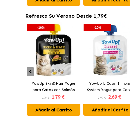
Refresca Su Verano Desde 1,79€
-10%
-10%
YowUp Skin&Hair Yogur
YowUp L.Casei Inmun
para Gatos con Salmón
System Yogur para Gat
1
.79 €
2
.69 €
con Pavo
1.99 €
2.99 €
Añadir al Carrito
Añadir al Carrito