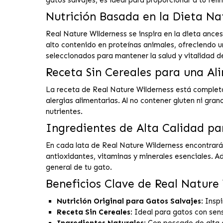
gatos salvajes, es ideal para proporcionar a tu feli
Nutrición Basada en la Dieta Nat
Real Nature Wilderness se inspira en la dieta ance
alto contenido en proteínas animales, ofreciendo 
seleccionados para mantener la salud y vitalidad d
Receta Sin Cereales para una Al
La receta de Real Nature Wilderness está completam
alergias alimentarias. Al no contener gluten ni gr
nutrientes.
Ingredientes de Alta Calidad pa
En cada lata de Real Nature Wilderness encontrará
antioxidantes, vitaminas y minerales esenciales. A
general de tu gato.
Beneficios Clave de Real Nature
Nutrición Original para Gatos Salvajes
: Insp
Receta Sin Cereales
: Ideal para gatos con sens