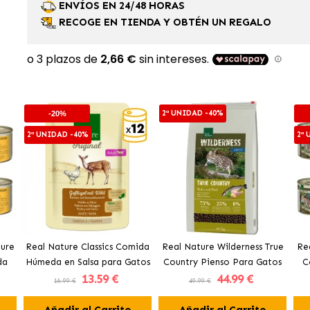
ENVÍOS EN 24/48 HORAS
RECOGE EN TIENDA Y OBTÉN UN REGALO
2ª UNIDAD -40%
-20%
2ª UNIDAD -40%
2ª
Pure
Real Nature Classics Comida
Real Nature Wilderness True
Re
da
Húmeda en Salsa para Gatos
Country Pienso Para Gatos
C
13
.59 €
44
.99 €
n
con Aves y Carne de Caza
Adultos con Pescado
16.99 €
49.99 €
Añadir al Carrito
Añadir al Carrito