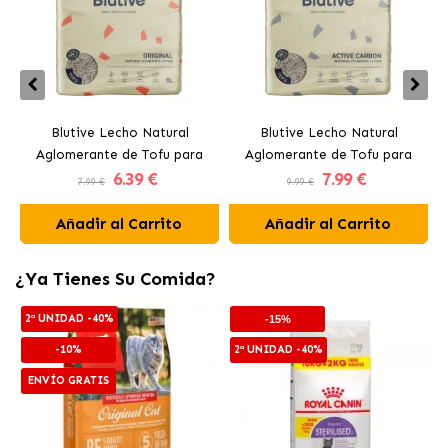
Blutive Lecho Natural
Blutive Lecho Natural
Aglomerante de Tofu para
Aglomerante de Tofu para
6
.39 €
7
.99 €
Gatos
Gatos con Carbón Activo
7.99 €
9.99 €
Añadir al Carrito
Añadir al Carrito
¿Ya Tienes Su Comida?
2ª UNIDAD -40%
-15%
-10%
2ª UNIDAD -40%
ENVÍO GRATIS