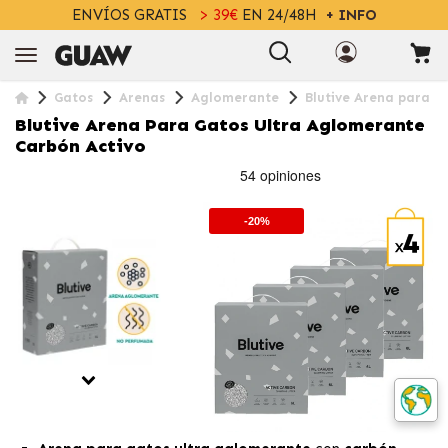
ENVÍOS GRATIS
> 39€
EN 24/48H
+ INFO
Gatos
Arenas
Aglomerante
Blutive Arena para G
Blutive Arena Para Gatos Ultra Aglomerante
Carbón Activo
-20%