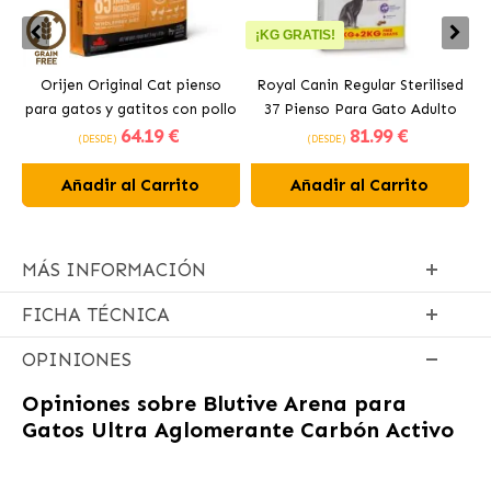
¡KG GRATIS!
Orijen Original Cat pienso
Royal Canin Regular Sterilised
para gatos y gatitos con pollo
37 Pienso Para Gato Adulto
64
.19 €
81
.99 €
Esterilizado
(DESDE)
(DESDE)
Añadir al Carrito
Añadir al Carrito
MÁS INFORMACIÓN
FICHA TÉCNICA
OPINIONES
Opiniones sobre
Blutive Arena para
Gatos Ultra Aglomerante Carbón Activo