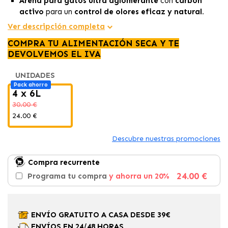
Arena para gatos ultra aglomerante
con
carbón
activo
para un
control de olores eficaz y natural.
Fabricada con
bentonita 100% natural,
garantizando
Ver descripción completa
máxima
absorción
y facilidad de
limpieza
.
COMPRA TU ALIMENTACIÓN SECA Y TE
Ecológica, sin tóxicos y con embalaje reciclado,
DEVOLVEMOS EL IVA
cuidando el bienestar de tu gato y el medio ambiente.
UNIDADES
Pack ahorro
4 x 6L
30.00 €
24.00 €
Descubre nuestras promociones
Compra recurrente
24.00 €
Programa tu compra
y ahorra un 20%
ENVÍO GRATUITO A CASA DESDE 39€
ENVÍOS EN 24/48 HORAS