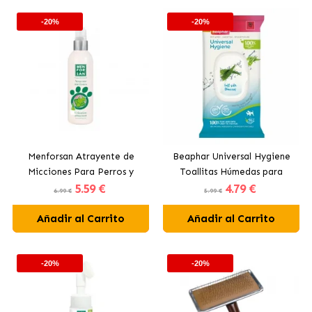
-20%
-20%
Menforsan Atrayente de
Beaphar Universal Hygiene
Micciones Para Perros y
Toallitas Húmedas para
5
.59 €
4
.79 €
Gatos
Perros y Gatos
6.99 €
5.99 €
Añadir al Carrito
Añadir al Carrito
-20%
-20%