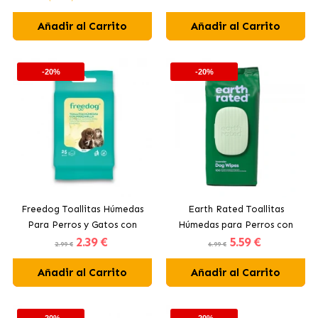
Añadir al Carrito
Añadir al Carrito
-20%
-20%
Freedog Toallitas Húmedas
Earth Rated Toallitas
Para Perros y Gatos con
Húmedas para Perros con
2
.39 €
5
.59 €
Manzanilla
Aroma a Lavanda
2.99 €
6.99 €
Añadir al Carrito
Añadir al Carrito
-20%
-20%