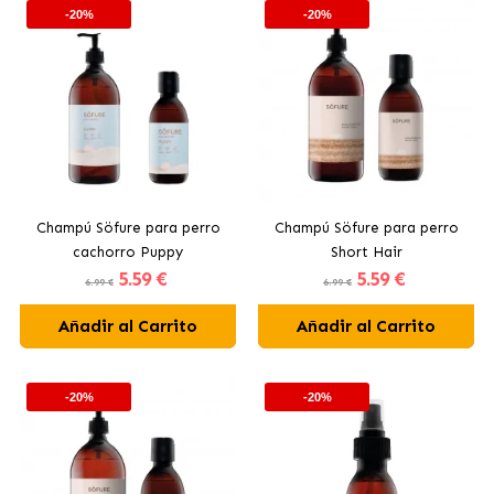
-20%
-20%
Champú Söfure para perro
Champú Söfure para perro
cachorro Puppy
Short Hair
5
.59 €
5
.59 €
6.99 €
6.99 €
Añadir al Carrito
Añadir al Carrito
-20%
-20%