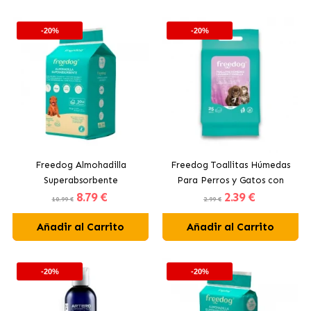
-20%
-20%
Freedog Almohadilla
Freedog Toallitas Húmedas
Superabsorbente
Para Perros y Gatos con
8
.79 €
2
.39 €
Empapadores para Perros
Lavanda & Vainilla
10.99 €
2.99 €
60x90 cm
Añadir al Carrito
Añadir al Carrito
-20%
-20%