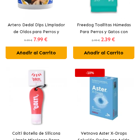
Artero Dedal Dips Limpiador
Freedog Toallitas Húmedas
de Oidos para Perros y
Para Perros y Gatos con
7
.99 €
2
.39 €
Gatos
Citronela
9.99 €
2.99 €
Añadir al Carrito
Añadir al Carrito
-10%
Colti Botella de Silicona
Vetnova Aster X-Drops