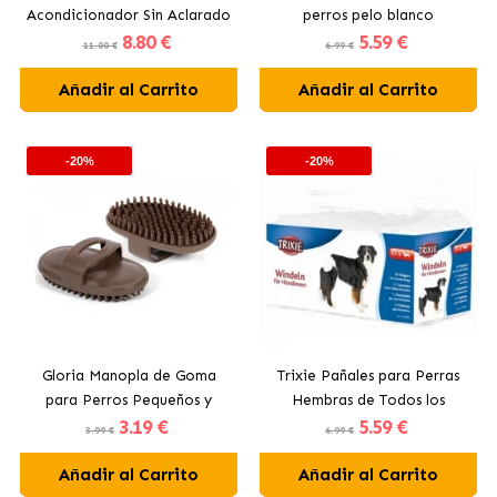
Acondicionador Sin Aclarado
perros pelo blanco
8
.80 €
5
.59 €
Para Perros
11.00 €
6.99 €
Añadir al Carrito
Añadir al Carrito
-20%
-20%
Gloria Manopla de Goma
Trixie Pañales para Perras
para Perros Pequeños y
Hembras de Todos los
3
.19 €
5
.59 €
Gatos
Tamaños 12 Unidades
3.99 €
6.99 €
Añadir al Carrito
Añadir al Carrito