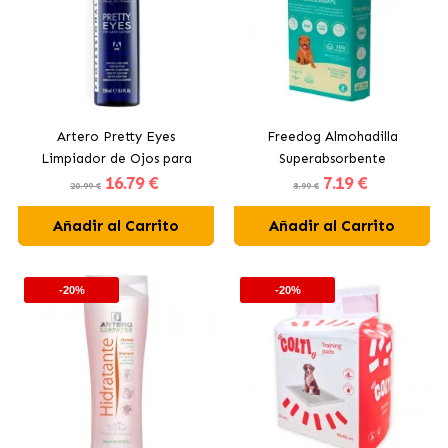
Artero Pretty Eyes
Freedog Almohadilla
Limpiador de Ojos para
Superabsorbente
16
.79 €
7
.19 €
Perros
Empapadores para Perros
20.99 €
8.99 €
60x60 cm
Añadir al Carrito
Añadir al Carrito
-20%
-20%