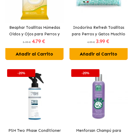
Beaphar Toallitas Húmedas
Inodorina Refresh Toallitas
Oidos y Ojos para Perros y
para Perros y Gatos Muschio
4
.79 €
3
.99 €
Gatos
5.99 €
4.99 €
Añadir al Carrito
Añadir al Carrito
-20%
-20%
PSH Two Phase Conditioner
Menforsan Champú para