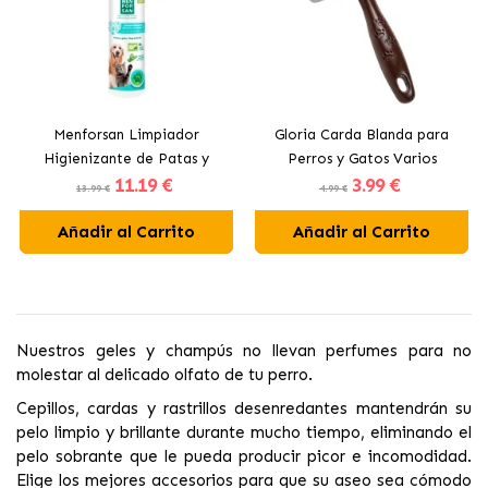
Menforsan Limpiador
Gloria Carda Blanda para
Higienizante de Patas y
Perros y Gatos Varios
11
.19 €
3
.99 €
Almohadillas para Perros y
Tamaños
13.99 €
4.99 €
Gatos
Añadir al Carrito
Añadir al Carrito
Nuestros geles y champús no llevan perfumes para no
molestar al
delicado olfato de tu perro.
Cepillos, cardas y rastrillos desenredantes mantendrán su
pelo limpio y brillante durante mucho tiempo, eliminando el
pelo sobrante que le pueda producir picor e incomodidad.
Elige
los mejores accesorios
para que su aseo sea cómodo