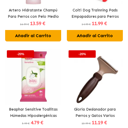
Artero Hidratante Champú
Colti Dog Trainning Pads
Para Perros con Pelo Medio
Empapadores para Perros
13
.59 €
11
.99 €
y Largo
60x60 cm
16.99 €
14.99 €
Añadir al Carrito
Añadir al Carrito
-20%
-20%
Beaphar Sensitive Toallitas
Gloria Deslanador para
Húmedas Hipoalergénicas
Perros y Gatos Varios
4
.79 €
11
.19 €
para Perros y Gatos
Tamaños
5.99 €
13.99 €