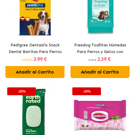
Pedigree Dentastix Snack
Freedog Toallitas Húmedas
Dental Barritas Para Perros
Para Perros y Gatos con
3
.99 €
2
.39 €
Medianos 10-25 kg
Clorhexidina
(DESDE)
2.99 €
Añadir al Carrito
Añadir al Carrito
-20%
-20%