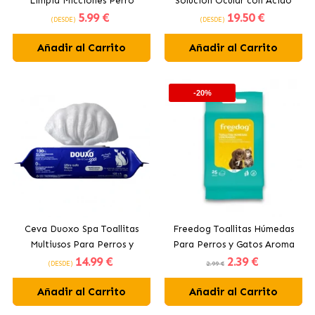
Limpia Micciones Perro
Solución Ocular con Acido
5
.99 €
19
.50 €
Hialurónico Para Perros y
(DESDE)
(DESDE)
Gatos en Monodosis
Añadir al Carrito
Añadir al Carrito
-20%
Ceva Duoxo Spa Toallitas
Freedog Toallitas Húmedas
Multiusos Para Perros y
Para Perros y Gatos Aroma
14
.99 €
2
.39 €
Gatos
A Mango
(DESDE)
2.99 €
Añadir al Carrito
Añadir al Carrito