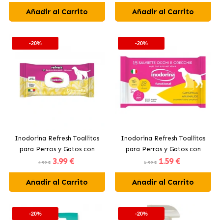
Añadir al Carrito
Añadir al Carrito
-20%
-20%
Inodorina Refresh Toallitas
Inodorina Refresh Toallitas
para Perros y Gatos con
para Perros y Gatos con
3
.99 €
1
.59 €
Citronela
Camomilla
4.99 €
1.99 €
Añadir al Carrito
Añadir al Carrito
-20%
-20%