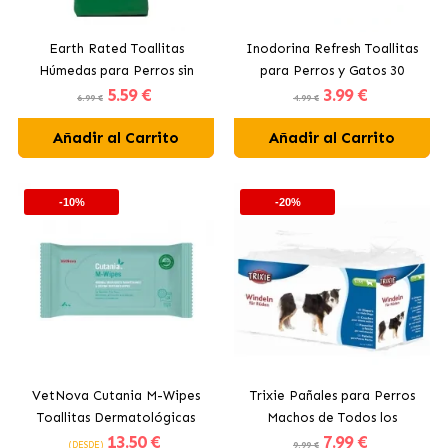
Earth Rated Toallitas
Inodorina Refresh Toallitas
Húmedas para Perros sin
para Perros y Gatos 30
5
.59 €
3
.99 €
Fragancia
Unidades
6.99 €
4.99 €
Añadir al Carrito
Añadir al Carrito
-10%
-20%
VetNova Cutania M-Wipes
Trixie Pañales para Perros
Toallitas Dermatológicas
Machos de Todos los
13
.50 €
7
.99 €
para Perros y Gatos
Tamaños 12 Unidades
(DESDE)
9.99 €