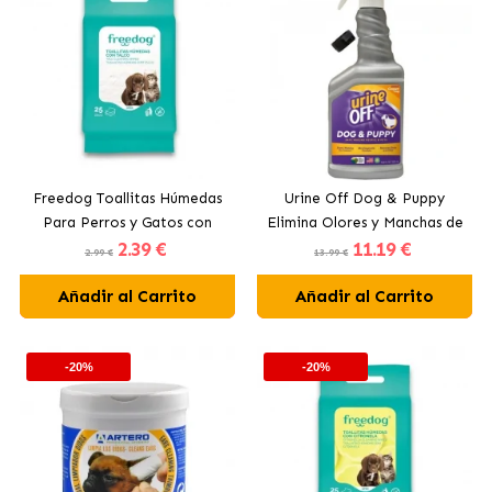
Freedog Toallitas Húmedas
Urine Off Dog & Puppy
Para Perros y Gatos con
Elimina Olores y Manchas de
2
.39 €
11
.19 €
Talco
Perros y Cachorros
2.99 €
13.99 €
Añadir al Carrito
Añadir al Carrito
-20%
-20%