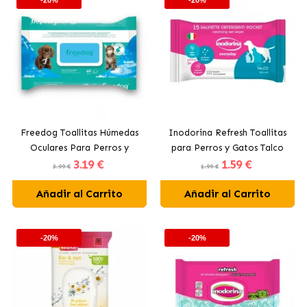
Freedog Toallitas Húmedas
Inodorina Refresh Toallitas
Oculares Para Perros y
para Perros y Gatos Talco
3
.19 €
1
.59 €
Gatos 28x18 cm
3.99 €
1.99 €
Añadir al Carrito
Añadir al Carrito
-20%
-20%