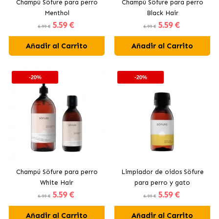
Champú Söfure para perro
Champú Söfure para perro
Menthol
Black Hair
5
.59 €
5
.59 €
6.99 €
6.99 €
Añadir al Carrito
Añadir al Carrito
-20%
-20%
Champú Söfure para perro
Limpiador de oidos Söfure
White Hair
para perro y gato
5
.59 €
5
.59 €
6.99 €
6.99 €
Añadir al Carrito
Añadir al Carrito