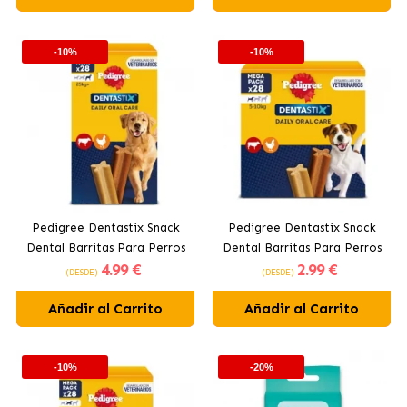
-10%
-10%
Pedigree Dentastix Snack
Pedigree Dentastix Snack
Dental Barritas Para Perros
Dental Barritas Para Perros
4
.99 €
2
.99 €
Grandes +25 kg
Pequeños 5-10 kg
(DESDE)
(DESDE)
Añadir al Carrito
Añadir al Carrito
-10%
-20%