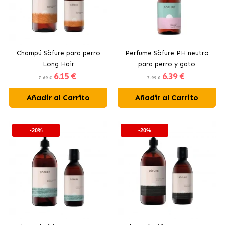
Champú Söfure para perro
Perfume Söfure PH neutro
Long Hair
para perro y gato
6
.15 €
6
.39 €
7.69 €
7.99 €
Añadir al Carrito
Añadir al Carrito
-20%
-20%