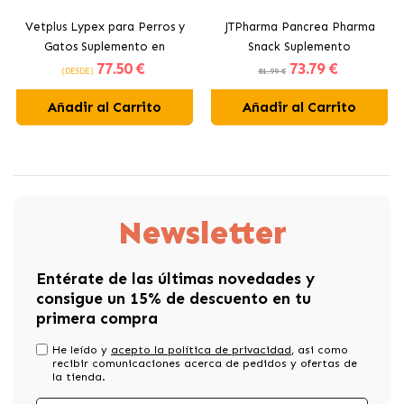
Vetplus Lypex para Perros y
JTPharma Pancrea Pharma
Gatos Suplemento en
Snack Suplemento
77
.50 €
73
.79 €
Cápsulas
Pancreático para Perros y
(DESDE)
81.99 €
Gatos
Añadir al Carrito
Añadir al Carrito
Newsletter
Entérate de las últimas novedades y
consigue un 15% de descuento en tu
primera compra
He leído y
acepto la política de privacidad
, asi como
recibir comunicaciones acerca de pedidos y ofertas de
la tienda.