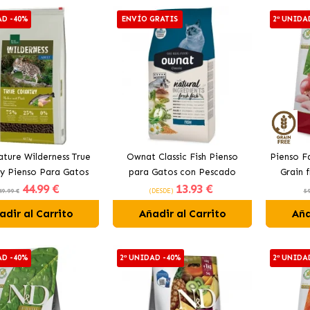
AD -40%
ENVÍO GRATIS
2ª UNIDA
ature Wilderness True
Ownat Classic Fish Pienso
Pienso F
y Pienso Para Gatos
para Gatos con Pescado
Grain 
44
.99 €
13
.93 €
ltos con Pescado
ga
49.99 €
(DESDE)
59
adir al Carrito
Añadir al Carrito
Aña
AD -40%
2ª UNIDAD -40%
2ª UNIDA