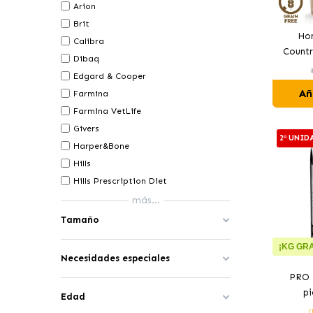
Arion
Brit
Hon
Calibra
Countr
Dibaq
Para Ga
Edgard & Cooper
Añ
Farmina
Farmina VetLife
Givers
2ª UNID
Harper&Bone
Hills
Hills Prescription Diet
más...
Tamaño
¡KG GRA
Necesidades especiales
PRO 
pi
Edad
este
(