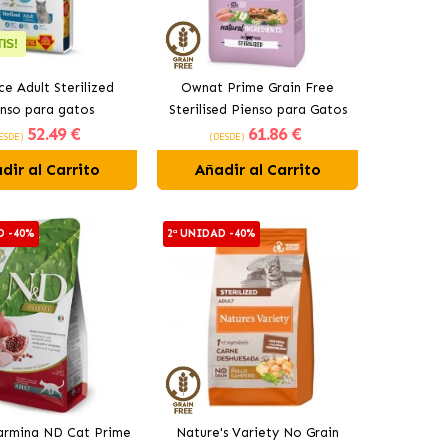
IS!
e Adult Sterilized
Ownat Prime Grain Free
nso para gatos
Sterilised Pienso para Gatos
52
.49 €
61
.86 €
ilizados Con Pavo
Esterilizados
ESDE)
(DESDE)
dir al Carrito
Añadir al Carrito
D -40%
2ª UNIDAD -40%
armina ND Cat Prime
Nature's Variety No Grain