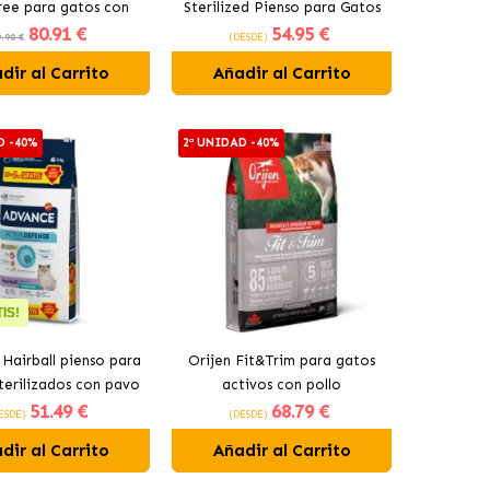
free para gatos con
Sterilized Pienso para Gatos
80
.91 €
54
.95 €
pollo
Esterilizados con Pollo
.90 €
(DESDE)
Campero
dir al Carrito
Añadir al Carrito
D -40%
2ª UNIDAD -40%
IS!
Hairball pienso para
Orijen Fit&Trim para gatos
terilizados con pavo
activos con pollo
51
.49 €
68
.79 €
ESDE)
(DESDE)
dir al Carrito
Añadir al Carrito