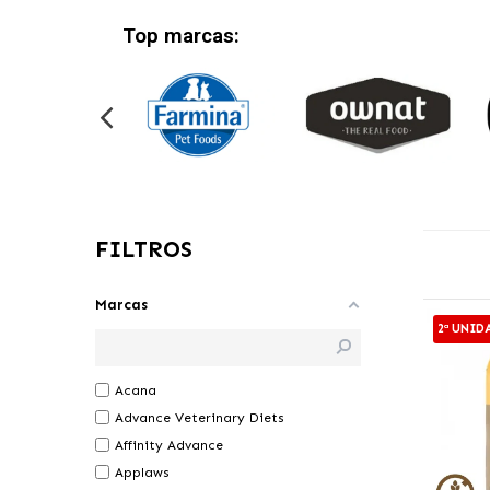
Top marcas:
FILTROS
Marcas
2ª UNID
Acana
Advance Veterinary Diets
Affinity Advance
Applaws