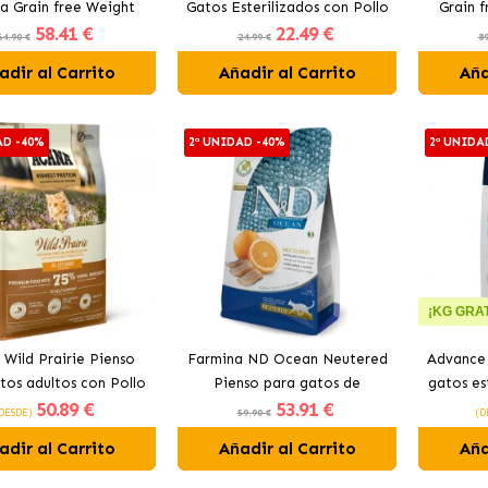
a Grain free Weight
Gatos Esterilizados con Pollo
Grain 
58
.41 €
22
.49 €
ment para gatos con
y Hierbas
64.90 €
24.99 €
89
cordero
adir al Carrito
Añadir al Carrito
Aña
AD -40%
2ª UNIDAD -40%
2ª UNIDA
¡KG GRAT
 Wild Prairie Pienso
Farmina ND Ocean Neutered
Advance 
tos adultos con Pollo
Pienso para gatos de
gatos es
50
.89 €
53
.91 €
y Pavo
Arenque
DESDE)
59.90 €
(D
adir al Carrito
Añadir al Carrito
Aña