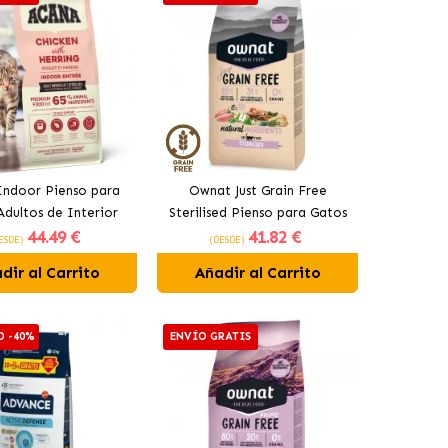
Indoor Pienso para
Ownat Just Grain Free
Adultos de Interior
Sterilised Pienso para Gatos
44
.49 €
41
.82 €
Esterilizados
ESDE)
(DESDE)
dir al Carrito
Añadir al Carrito
D -40%
ENVÍO GRATIS