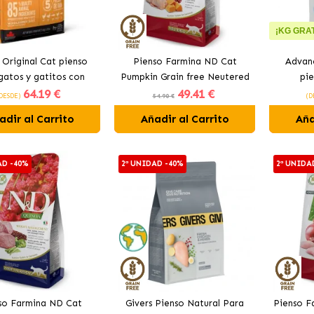
¡KG GRAT
 Original Cat pienso
Pienso Farmina ND Cat
Advanc
gatos y gatitos con
Pumpkin Grain free Neutered
pie
64
.19 €
49
.41 €
pollo
para gatos con codorniz
ester
DESDE)
54.90 €
(D
adir al Carrito
Añadir al Carrito
Aña
AD -40%
2ª UNIDAD -40%
2ª UNIDA
so Farmina ND Cat
Givers Pienso Natural Para
Pienso F