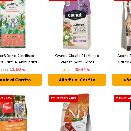
er&Bone Sterilised
Ownat Classic Sterilized
Acana 
rs Farm Pienso para
Pienso para Gatos
Gatos 
11
.60 €
45
.44 €
s Esterilizados con
Esterilizados
12.89 €
(DESDE)
(D
llo, Pavo y Pato
adir al Carrito
Añadir al Carrito
Aña
AD -40%
2ª UNIDAD -40%
2ª UNIDA