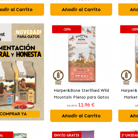
Salmón y Vacuno
adir al Carrito
Añadir al Carrito
Aña
-10%
-10
Harper&Bone Sterilised Wild
Harper&B
Mountain Pienso para Gatos
Market
11
.96 €
Esterilizados con Cerdo y
Esteri
13.29 €
13
Pavo
Añadir al Carrito
Aña
ENVÍO GRATIS
2ª UNIDA
0%