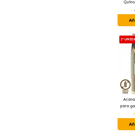
Quino
manage
Añ
2ª UNID
Acana
para ga
(
Añ