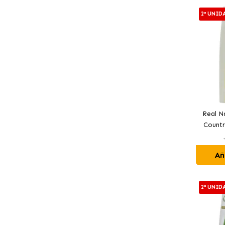
2ª UNID
Real N
Countr
Adu
Añ
2ª UNID