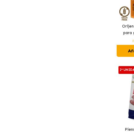
Orijen
para 
(
Añ
2ª UNID
Pien