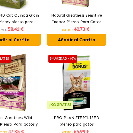
ND Cat Quinoa Grain
Natural Greatness Sensitive
rinary pienso para
Indoor Pienso Para Gatos
58
.41 €
40
.73 €
gatos
.90 €
(DESDE)
dir al Carrito
Añadir al Carrito
RATIS
2ª UNIDAD -40%
¡KG GRATIS!
al Greatness Wild
PRO PLAN STERILISED
 Pienso Para Gatos y
pienso para gatos
47
.35 €
65
.99 €
Gatitos
esterilizados con salmón
ESDE)
(DESDE)