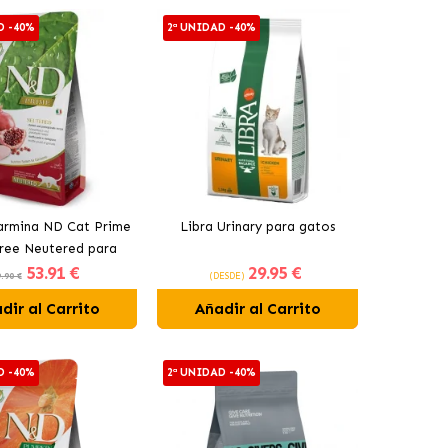
D -40%
2ª UNIDAD -40%
armina ND Cat Prime
Libra Urinary para gatos
free Neutered para
53
.91 €
29
.95 €
tos con Pollo
.90 €
(DESDE)
dir al Carrito
Añadir al Carrito
D -40%
2ª UNIDAD -40%