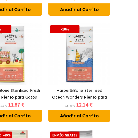
dir al Carrito
Añadir al Carrito
%
-10%
one Sterilised Fresh
Harper&Bone Sterilised
 Pienso para Gatos
Ocean Wonders Pienso para
11
.87 €
12
.14 €
lizados con Cerdo y
Gatos Esterilizados con
.19 €
13.49 €
Pavo
Salmón y Atún
dir al Carrito
Añadir al Carrito
D -40%
ENVÍO GRATIS