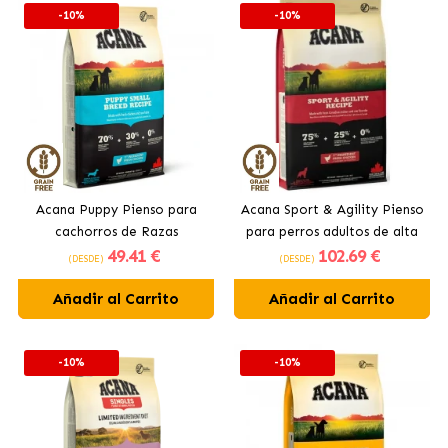
-10%
-10%
Acana Puppy Pienso para
Acana Sport & Agility Pienso
cachorros de Razas
para perros adultos de alta
49
.41 €
102
.69 €
Pequeñas con pollo
energía con pollo fresco
(DESDE)
(DESDE)
Añadir al Carrito
Añadir al Carrito
-10%
-10%