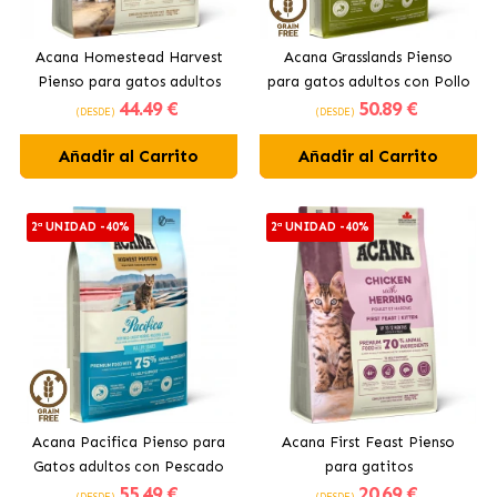
Acana Homestead Harvest
Acana Grasslands Pienso
Pienso para gatos adultos
para gatos adultos con Pollo
44
.49 €
50
.89 €
con pollo fresco
y Pato
(DESDE)
(DESDE)
Añadir al Carrito
Añadir al Carrito
2ª UNIDAD -40%
2ª UNIDAD -40%
Acana Pacifica Pienso para
Acana First Feast Pienso
Gatos adultos con Pescado
para gatitos
55
.49 €
20
.69 €
(DESDE)
(DESDE)