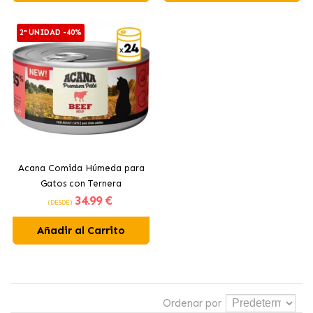
2ª UNIDAD -40%
Acana Comida Húmeda para
Gatos con Ternera
34
.99 €
(DESDE)
Añadir al Carrito
Ordenar por