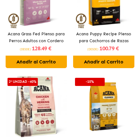
Acana Grass Fed Pienso para
Acana Puppy Recipe Pienso
Perros Adultos con Cordero
para Cachorros de Razas
128
.49 €
100
.79 €
Medianas
(DESDE)
(DESDE)
Añadir al Carrito
Añadir al Carrito
2ª UNIDAD -40%
-10%