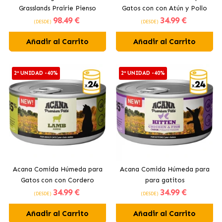
Grasslands Prairie Pienso
Gatos con con Atún y Pollo
98
.49 €
34
.99 €
para Perros Adultos con
(DESDE)
(DESDE)
Cordero
Añadir al Carrito
Añadir al Carrito
2ª UNIDAD -40%
2ª UNIDAD -40%
Acana Comida Húmeda para
Acana Comida Húmeda para
Gatos con con Cordero
para gatitos
34
.99 €
34
.99 €
(DESDE)
(DESDE)
Añadir al Carrito
Añadir al Carrito