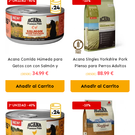
2ª UNIDAD -40%
-10%
Acana Comida Húmeda para
Acana Singles Yorkshire Pork
Gatos con con Salmón y
Pienso para Perros Adultos
34
.99 €
88
.99 €
Pollo
de todos los tamaños
(DESDE)
(DESDE)
Añadir al Carrito
Añadir al Carrito
2ª UNIDAD -40%
-10%