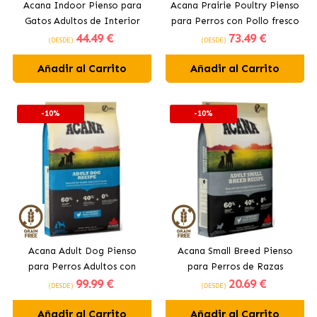
Acana Indoor Pienso para
Acana Prairie Poultry Pienso
Gatos Adultos de Interior
para Perros con Pollo fresco
44
.49 €
73
.49 €
(DESDE)
(DESDE)
Añadir al Carrito
Añadir al Carrito
-10%
-10%
Acana Adult Dog Pienso
Acana Small Breed Pienso
para Perros Adultos con
para Perros de Razas
99
.99 €
20
.69 €
Pollo
Pequeñas con Pollo
(DESDE)
(DESDE)
Añadir al Carrito
Añadir al Carrito