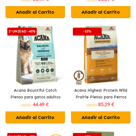
Añadir al Carrito
Añadir al Carrito
2ª UNIDAD -40%
-10%
Acana Bountiful Catch
Acana Highest Protein Wild
Pienso para gatos adultos
Prairie Pienso para Perros
44
.49 €
85
.29 €
con salmón salvaje
Adultos
(DESDE)
(DESDE)
Añadir al Carrito
Añadir al Carrito