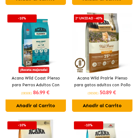
-10%
2ª UNIDAD -40%
Acana Wild Coast Pienso
Acana Wild Prairie Pienso
para Perros Adultos Con
para gatos adultos con Pollo
86
.99 €
50
.89 €
Salmón
y Pavo
(DESDE)
(DESDE)
Añadir al Carrito
Añadir al Carrito
-10%
-10%