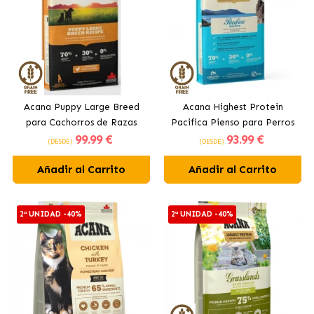
Acana Puppy Large Breed
Acana Highest Protein
para Cachorros de Razas
Pacifica Pienso para Perros
99
.99 €
93
.99 €
Grandes con Pollo
Adultos con Pescado
(DESDE)
(DESDE)
Añadir al Carrito
Añadir al Carrito
2ª UNIDAD -40%
2ª UNIDAD -40%