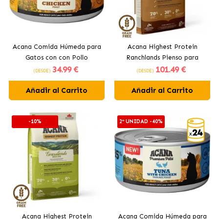
Acana Comida Húmeda para
Acana Highest Protein
Gatos con con Pollo
Ranchlands Pienso para
34
.99 €
101
.49 €
Perros
(DESDE)
(DESDE)
Añadir al Carrito
Añadir al Carrito
-10%
2ª UNIDAD -40%
Acana Highest Protein
Acana Comida Húmeda para