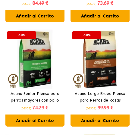
84
.49 €
73
.69 €
Vacuno
con pollo fresco
(DESDE)
(DESDE)
Añadir al Carrito
Añadir al Carrito
-10%
-10%
Acana Senior Pienso para
Acana Large Breed Pienso
perros mayores con pollo
para Perros de Razas
74
.29 €
99
.99 €
fresco
Grandes con Pollo
(DESDE)
(DESDE)
Añadir al Carrito
Añadir al Carrito