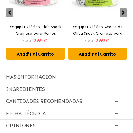
Yogupet Clásico Chía Snack
Yogupet Clásico Aceite de
Cremoso para Perros
Oliva Snack Cremoso para
2
.69 €
2
.69 €
Perros
2.99 €
2.99 €
Añadir al Carrito
Añadir al Carrito
MÁS INFORMACIÓN
INGREDIENTES
CANTIDADES RECOMENDADAS
FICHA TÉCNICA
OPINIONES