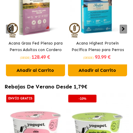
Acana Grass Fed Pienso para
Acana Highest Protein
Perros Adultos con Cordero
Pacifica Pienso para Perros
128
.49 €
93
.99 €
Adultos con Pescado
(DESDE)
(DESDE)
Añadir al Carrito
Añadir al Carrito
Rebajas De Verano Desde 1,79€
ENVÍO GRATIS
-10%