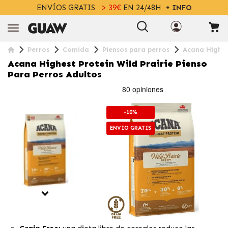
ENVÍOS GRATIS
> 39€
EN 24/48H
+ INFO
Perros
Comida
Piensos para perros
Acana Highest
Acana Highest Protein Wild Prairie Pienso
Para Perros Adultos
-10%
ENVÍO GRATIS