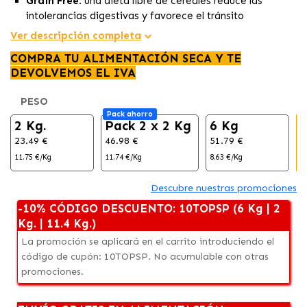
Grain Free
: una dieta libre de cereales reduce las
intolerancias digestivas y favorece el tránsito
digestivo.
Ver descripción completa
Piel y pelo de película
: gracias a los ácidos grasos
COMPRA TU ALIMENTACIÓN SECA Y TE
esenciales Omega 3, la una piel y pelaje del peludo
DEVOLVEMOS EL IVA
estarán sanos y radiantes.
Articulaciones de acero
: el pollo fresco y el cartílago
PESO
de pollo, proporcionan naturalmente la glucosamina y
Pack ahorro
condroitina, responsables del mantenimiento articular.
2 Kg.
Pack 2 x 2 Kg
6 Kg
Metabolismo reforzado
: los vegetales orgánicos
23.49 €
46.98 €
51.79 €
8
marinos y plantas botánicas, incluyendo bayas de
11.75 €/Kg
11.74 €/Kg
8.63 €/Kg
7
enebro, flores de lavanda, alfalfa curada al sol y hojas
de menta, mejorarán el metabolismo, mientras que
Descubre nuestras promociones
nutren y tonifican el delicado tracto digestivo de su
-10% CÓDIGO DESCUENTO: 10TOPSP (6 Kg | 2
cachorro.
Kg. | 11.4 Kg.)
La promoción se aplicará en el carrito introduciendo el
código de cupón: 10TOPSP. No acumulable con otras
promociones.