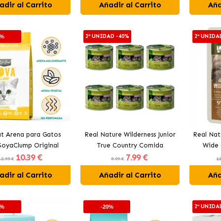
adir al Carrito
Añadir al Carrito
Aña
2ª UNIDAD -40%
2ª UNIDA
0%
at Arena para Gatos
Real Nature Wilderness Junior
Real Nat
SoyaClump Original
True Country Comida
Wide 
10
.39 €
7
.99 €
Húmeda Para Gatitos con
Húmeda
12.99 €
9.99 €
13
Pollo y Salmón
adir al Carrito
Añadir al Carrito
Aña
2ª UNIDA
0%
-20%