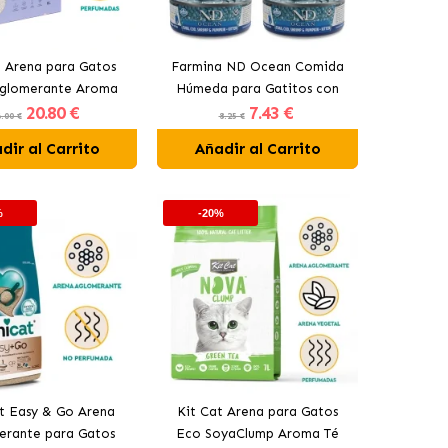
e Arena para Gatos
Farmina ND Ocean Comida
Aglomerante Aroma
Húmeda para Gatitos con
20
.80 €
7
.43 €
Lavanda
Atún, Bacalao, Gambas y
.00 €
8.25 €
Calabaza
dir al Carrito
Añadir al Carrito
%
-20%
t Easy & Go Arena
Kit Cat Arena para Gatos
erante para Gatos
Eco SoyaClump Aroma Té