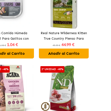
s Comida Húmeda
Real Nature Wilderness Kitten
l Para Gatitos con
True Country Pienso Para
1
.04 €
44
.99 €
 Pollo y Vegetales
Gatitos con Pescado
1.30 €
49.99 €
dir al Carrito
Añadir al Carrito
D -40%
2ª UNIDAD -40%