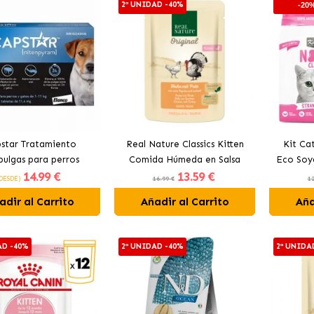
2ª UNIDAD -40%
-20
star Tratamiento
Real Nature Classics Kitten
Kit Ca
pulgas para perros
Comida Húmeda en Salsa
Eco Soy
14
.99 €
13
.59 €
ños (hasta 11kg) y
Para Gatitos con Aves
DESDE)
16.99 €
12
gatos
adir al Carrito
Añadir al Carrito
Aña
AD -40%
2ª UNIDAD -40%
2ª UNIDA