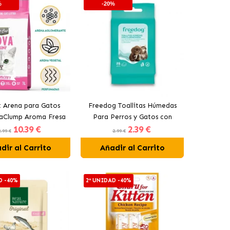
%
-20%
t Arena para Gatos
Freedog Toallitas Húmedas
aClump Aroma Fresa
Para Perros y Gatos con
10
.39 €
2
.39 €
Clorhexidina
.99 €
2.99 €
dir al Carrito
Añadir al Carrito
D -40%
2ª UNIDAD -40%