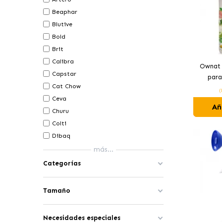
Beaphar
Blutive
Bold
Brit
Calibra
Ownat 
Capstar
para
Cat Chow
(
Ceva
Añ
Churu
Colti
Dibaq
más...
Categorías
Tamaño
Necesidades especiales