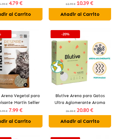
4
.79 €
10
.39 €
Verde
5.99 €
12.99 €
dir al Carrito
Añadir al Carrito
%
-20%
 Arena Vegetal para
Blutive Arena para Gatos
isante Martin Sellier
Ultra Aglomerante Aroma
7
.99 €
20
.80 €
Aloe Vera
9.99 €
26.00 €
dir al Carrito
Añadir al Carrito