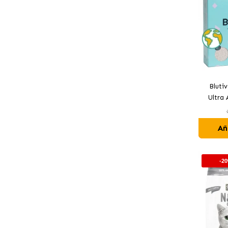
Bluti
Ultra
Añ
-2