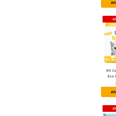
Añ
-2
Kit C
Eco 
Añ
-2