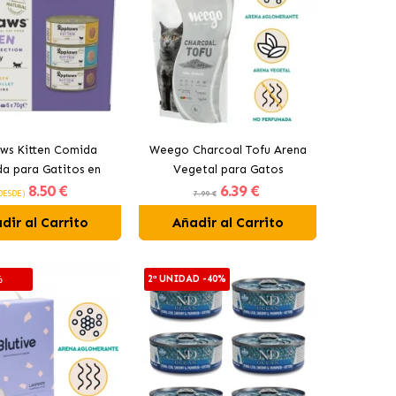
ws Kitten Comida
Weego Charcoal Tofu Arena
a para Gatitos en
Vegetal para Gatos
8
.50 €
6
.39 €
a Multipack Surtido
DESDE)
7.99 €
dir al Carrito
Añadir al Carrito
2ª UNIDAD -40%
%