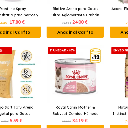
Frontline Spray
Blutive Arena para Gatos
Acana Fi
asitario para perros y
Ultra Aglomerante Carbón
17
.80 €
24
.00 €
gatos
Activo
DESDE)
30.00 €
(D
adir al Carrito
Añadir al Carrito
Aña
2ª UNIDAD -40%
ENVÍO G
0%
o Soft Tofu Arena
Royal Canin Mother &
Natur
getal para Gatos
Babycat Comida Húmeda
Instinct
5
.59 €
34
.19 €
Para Gatitos Y Gatas
6.99 €
37.99 €
(D
Lactantes