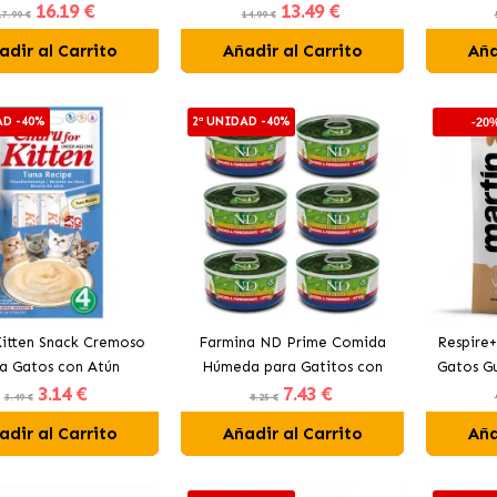
16
.19 €
13
.49 €
Pollo
17.99 €
14.99 €
adir al Carrito
Añadir al Carrito
Aña
AD -40%
2ª UNIDAD -40%
-20
Kitten Snack Cremoso
Farmina ND Prime Comida
Respire+
a Gatos con Atún
Húmeda para Gatitos con
Gatos Gu
3
.14 €
7
.43 €
Pollo y Granada
3.49 €
8.25 €
adir al Carrito
Añadir al Carrito
Aña