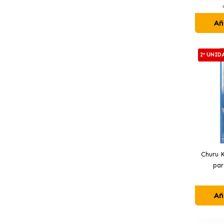
Añ
2ª UNID
Churu 
par
Añ