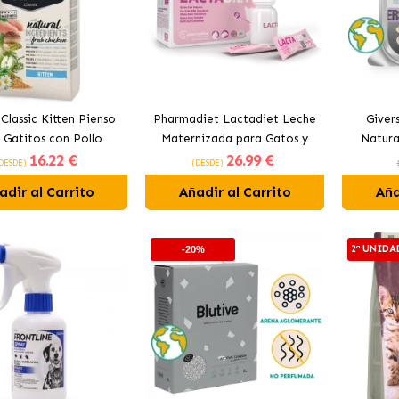
Classic Kitten Pienso
Pharmadiet Lactadiet Leche
Giver
 Gatitos con Pollo
Maternizada para Gatos y
Natura
16
.22 €
26
.99 €
Hurones
Pavo,
DESDE)
(DESDE)
adir al Carrito
Añadir al Carrito
Aña
2ª UNIDA
-20%