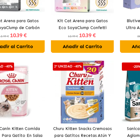
at Arena para Gatos
Kit Cat Arena para Gatos
Blutiv
oyaClump de Carbón
Eco SoyaClump Confetti
Ultra 
10
.39 €
10
.39 €
12.99 €
12.99 €
26
adir al Carrito
Añadir al Carrito
Aña
AD -40%
2ª UNIDAD -40%
-20
Canin Kitten Comida
Churu Kitten Snacks Cremosos
Sanica
Para Gatito En Salsa
para Gatitos Recetas Atún Y
Aglom