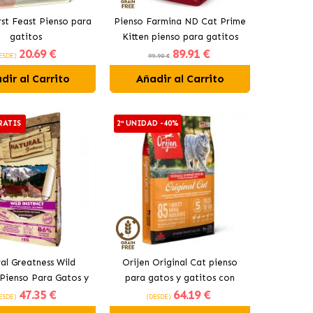
rst Feast Pienso para
Pienso Farmina ND Cat Prime
gatitos
Kitten pienso para gatitos
20
.69 €
89
.91 €
con Pollo
ESDE)
99.90 €
dir al Carrito
Añadir al Carrito
RATIS
2ª UNIDAD -40%
al Greatness Wild
Orijen Original Cat pienso
 Pienso Para Gatos y
para gatos y gatitos con
47
.35 €
64
.19 €
Gatitos
pollo
ESDE)
(DESDE)