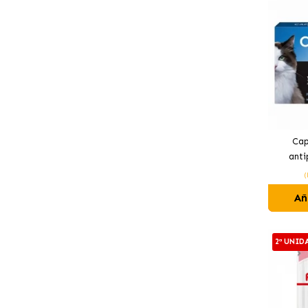
Cap
anti
peque
(
Añ
2ª UNID