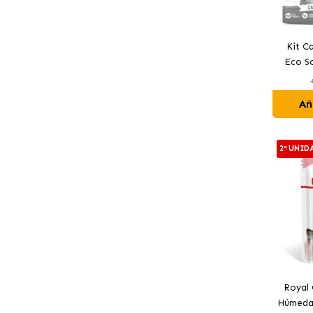
Kit C
Eco S
Añ
2ª UNID
Royal 
Húmeda 