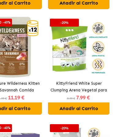
dir al Carrito
Añadir al Carrito
D -40%
-20%
ure Wilderness Kitten
KittyFriend White Super
Savannah Comida
Clumping Arena Vegetal para
11
.19 €
7
.99 €
 Para Gatitos con
Gatos
.99 €
9.99 €
Cordero
dir al Carrito
Añadir al Carrito
D -40%
-20%