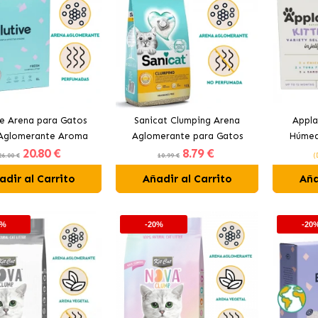
ve Arena para Gatos
Sanicat Clumping Arena
Appla
 Aglomerante Aroma
Aglomerante para Gatos
Húmed
20
.80 €
8
.79 €
Fresh
Fragance Free
Gelatin
26.00 €
10.99 €
(
adir al Carrito
Añadir al Carrito
Aña
0%
-20%
-20