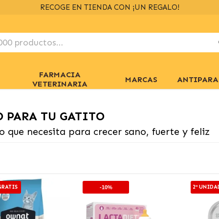
ENVÍOS GRATIS
> 39€
EN 24/48H
+ INFO
FARMACIA
MARCAS
ANTIPARA
VETERINARIA
 PARA TU GATITO
o que necesita para crecer sano, fuerte y feliz
GRATIS
2ª UNIDA
-10%