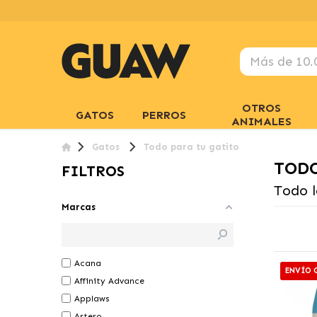
OTROS
GATOS
PERROS
ANIMALES
Gatos
Todo para tu gatito
TODO
FILTROS
Todo l
Marcas
Acana
ENVÍO 
Affinity Advance
Applaws
Artero