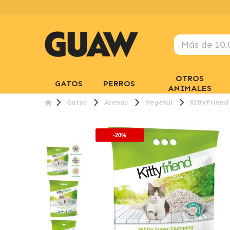
OTROS
GATOS
PERROS
ANIMALES
Gatos
Arenas
Vegetal
KittyFriend
-20%