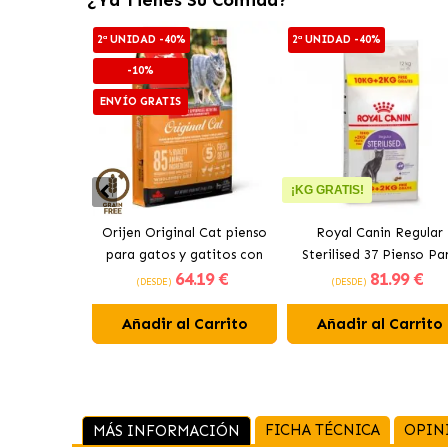
2ª UNIDAD -40%
2ª UNIDAD -40%
-10%
ENVÍO GRATIS
¡KG GRATIS!
Orijen Original Cat pienso
Royal Canin Regular
para gatos y gatitos con
Sterilised 37 Pienso Pa
64
.19 €
81
.99 €
pollo
Gato Adulto Esteriliza
(DESDE)
(DESDE)
Añadir al Carrito
Añadir al Carrito
FICHA TÉCNICA
OPIN
MÁS INFORMACIÓN