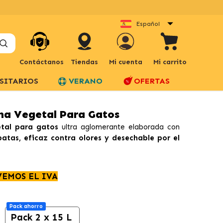
Español
Contáctanos
Tiendas
Mi cuenta
Mi carrito
SITARIOS
VERANO
OFERTAS
na Vegetal Para Gatos
etal para gatos
ultra aglomerante elaborada con
patas, eficaz contra olores y desechable por el
VEMOS EL IVA
Pack ahorro
Pack 2 x 15 L