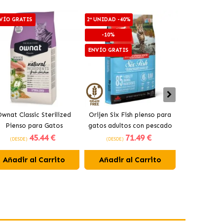
VÍO GRATIS
2ª UNIDAD -40%
2ª UNIDAD -4
-10%
-10%
ENVÍO GRATIS
ENVÍO GRAT
wnat Classic Sterilized
Orijen Six Fish pienso para
Acana Indo
Pienso para Gatos
gatos adultos con pescado
Gatos Adul
45
.44 €
71
.49 €
Esterilizados
(DESDE)
(DESDE)
(DESDE)
Añadir al Carrito
Añadir al Carrito
Añadir 