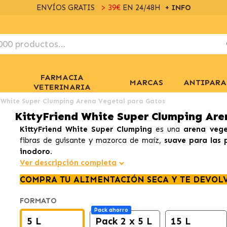
ENVÍOS GRATIS
> 39€
EN 24/48H
+ INFO
FARMACIA
MARCAS
ANTIPARA
VETERINARIA
 White Super Clumping Arena Vegetal para Gatos
KittyFriend White Super Clumping Are
KittyFriend White Super Clumping
es una
arena veg
fibras de guisante y mazorca de maíz,
suave para las 
inodoro.
Ver descripción completa
COMPRA TU ALIMENTACIÓN SECA Y TE DEVOL
FORMATO
Pack ahorro
5 L
Pack 2 x 5 L
15 L