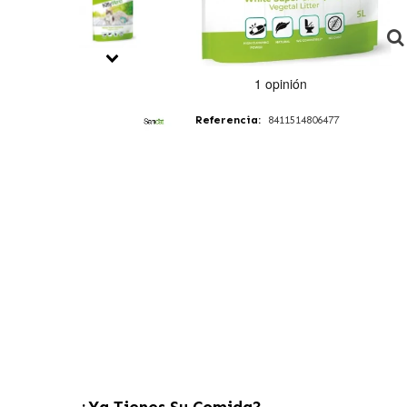
Referencia:
8411514806477
¿Ya Tienes Su Comida?