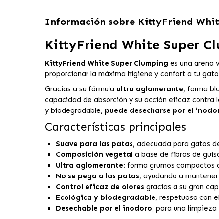
Información sobre
KittyFriend Whi
KittyFriend White Super C
KittyFriend White Super Clumping
es una arena 
proporcionar la máxima higiene y confort a tu gato. 
Gracias a su fórmula
ultra aglomerante
, forma bl
capacidad de absorción y su acción eficaz contra l
y biodegradable,
puede desecharse por el inodo
Características principales
Suave para las patas
, adecuada para gatos de
Composición vegetal
a base de fibras de guis
Ultra aglomerante
: forma grumos compactos qu
No se pega a las patas
, ayudando a mantener 
Control eficaz de olores
gracias a su gran cap
Ecológica y biodegradable
, respetuosa con 
Desechable por el inodoro
, para una limpiez