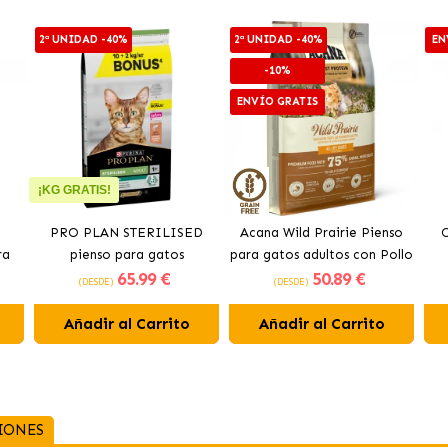
2ª UNIDAD -40%
2ª UNIDAD -40%
EN
-10%
ENVÍO GRATIS
¡KG GRATIS!
PRO PLAN STERILISED
Acana Wild Prairie Pienso
O
ra
pienso para gatos
para gatos adultos con Pollo
65
.99 €
50
.89 €
do
esterilizados con salmón
y Pavo
(DESDE)
(DESDE)
Añadir al Carrito
Añadir al Carrito
IONES