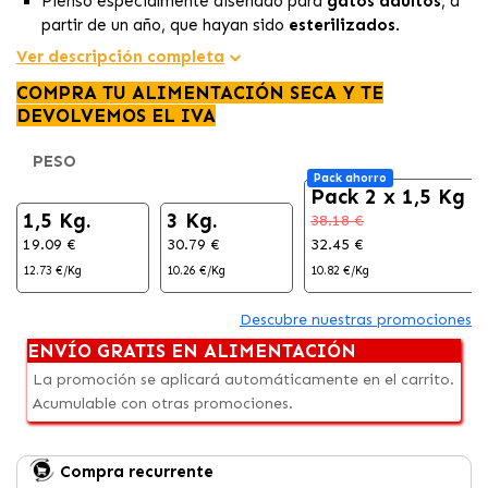
Pienso especialmente diseñado para
gatos adultos
, a
partir de un año, que hayan sido
esterilizados
.
Alimento formulado con
salmón
como ingrediente
Ver descripción completa
principal ayuda a abordar
problemas renales
derivados
COMPRA TU ALIMENTACIÓN SECA Y TE
de la esterilización, contribuyendo a una
salud renal
DEVOLVEMOS EL IVA
óptima.
Ayuda a mantener un
peso corporal ideal
de tu gato.
PESO
Pack ahorro
Pack 2 x 1,5 Kg
1,5 Kg.
3 Kg.
38.18 €
19.09 €
30.79 €
32.45 €
12.73 €/Kg
10.26 €/Kg
10.82 €/Kg
Descubre nuestras promociones
ENVÍO GRATIS EN ALIMENTACIÓN
La promoción se aplicará automáticamente en el carrito.
Acumulable con otras promociones.
Compra recurrente