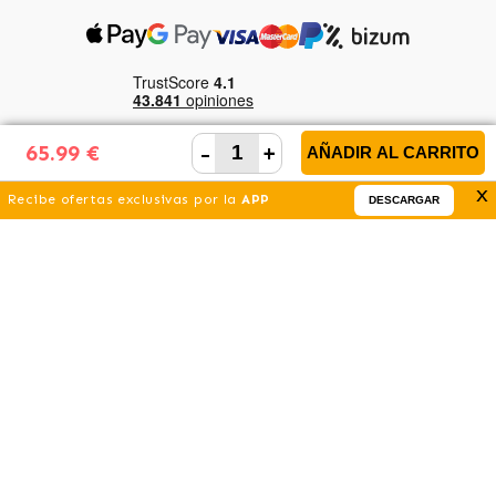
-
+
65.99 €
AÑADIR AL CARRITO
Términos y Condiciones
x
Recibe ofertas exclusivas por la
APP
DESCARGAR
Aviso legal
Política de Privacidad
Política de Cookies
Canal Ético
Guaw es parte del Grupo Tansley
Guaw S.L. B42793976, C/ Virgilio 25 Edificio Ayessa, 28223 Pozuelo de Alarcón, Madrid.
(Spain)