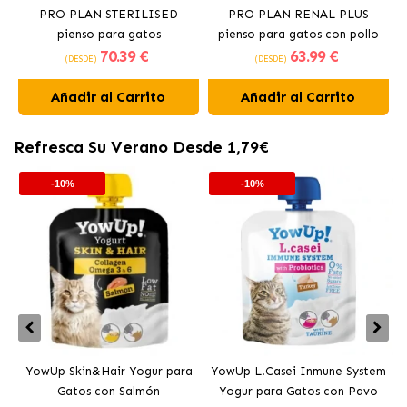
PRO PLAN STERILISED
PRO PLAN RENAL PLUS
pienso para gatos
pienso para gatos con pollo
70
.39 €
63
.99 €
esterilizados con Pavo
(DESDE)
(DESDE)
Añadir al Carrito
Añadir al Carrito
Refresca Su Verano Desde 1,79€
-10%
-10%
YowUp Skin&Hair Yogur para
YowUp L.Casei Inmune System
Y
Gatos con Salmón
Yogur para Gatos con Pavo