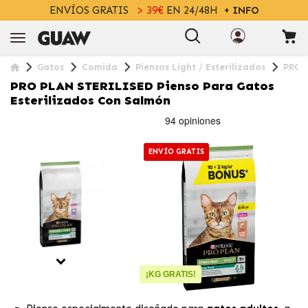
ENVÍOS GRATIS
> 39€
EN 24/48H
+ INFO
Gatos
Comida
Piensos Light / Esterilizados
PRO P
PRO PLAN STERILISED Pienso Para Gatos
Esterilizados Con Salmón
ENVÍO GRATIS
¡KG GRATIS!