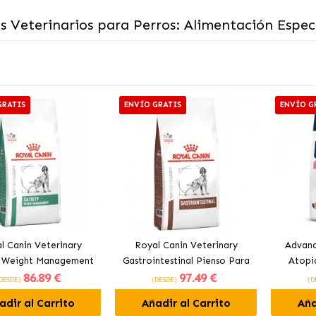
s Veterinarios para Perros: Alimentación Espec
GRATIS
ENVÍO GRATIS
ENVÍO G
l Canin Veterinary
Royal Canin Veterinary
Advanc
y Weight Management
Gastrointestinal Pienso Para
Atopi
86
.89 €
97
.49 €
 Para Perros Adultos
Perros Adultos
Perros 
DESDE)
(DESDE)
(D
adir al Carrito
Añadir al Carrito
Aña