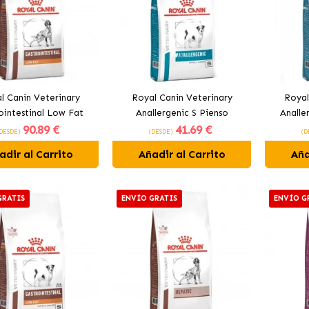
l Canin Veterinary
Royal Canin Veterinary
Royal
ointestinal Low Fat
Anallergenic S Pienso
Analle
90
.89 €
41
.69 €
 Para Perros Adultos
Hipoalergénico para Perros
P
DESDE)
(DESDE)
(D
con Sobrepeso
Pequeños
adir al Carrito
Añadir al Carrito
Aña
GRATIS
ENVÍO GRATIS
ENVÍO G