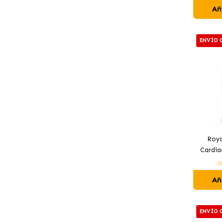
Añ
ENVÍO 
Roya
Cardia
(
Añ
ENVÍO 