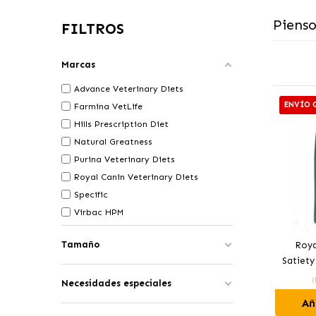
Pienso
FILTROS
Marcas
Advance Veterinary Diets
ENVÍO 
Farmina VetLife
Hills Prescription Diet
Natural Greatness
Purina Veterinary Diets
Royal Canin Veterinary Diets
Specific
Virbac HPM
Tamaño
Roya
Satiet
Pienso
(
Necesidades especiales
Añ