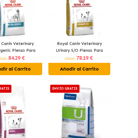
 Canin Veterinary
Royal Canin Veterinary
rgenic Pienso Para
Urinary S/O Pienso Para
84
.29 €
78
.19 €
erros Adultos
Perros Pequeños Adultos
ESDE)
(DESDE)
dir al Carrito
Añadir al Carrito
RATIS
ENVÍO GRATIS