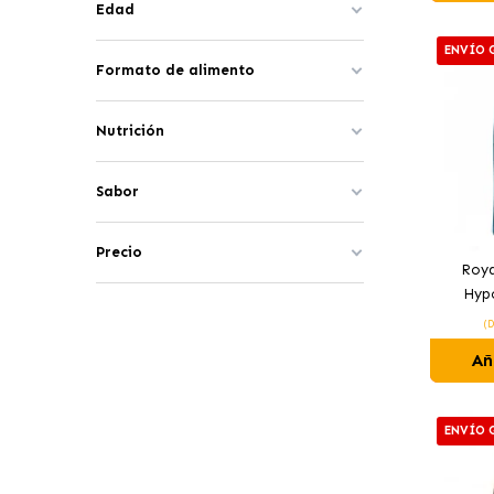
Edad
ENVÍO 
Formato de alimento
Nutrición
Sabor
Precio
Roya
Hypo
Hipoal
(
Añ
ENVÍO 