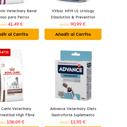
nin Veterinary Renal
Virbac HPM U1 Urology
enso para Perros
Dissolution & Prevention
41
.49 €
90
.99 €
Pequeños
pienso para perros
ESDE)
(DESDE)
dir al Carrito
Añadir al Carrito
RATIS
 Canin Veterinary
Advance Veterinary Diets
ntestinal High Fibre
Gastroforte Suplemento
106
.69 €
11
.95 €
Para Perros Adultos
Digestivo Para Perros
SDE)
(DESDE)