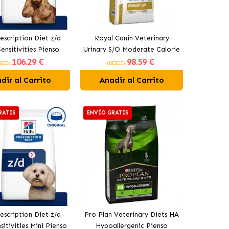
Prescription Diet z/d
Royal Canin Veterinary
ensitivities Pienso
Urinary S/O Moderate Calorie
106
.29 €
98
.59 €
 Perros Original
Pienso Para Perros Adultos
SDE)
(DESDE)
dir al Carrito
Añadir al Carrito
RATIS
ENVÍO GRATIS
Prescription Diet z/d
Pro Plan Veterinary Diets HA
itivities Mini Pienso
Hypoallergenic Pienso