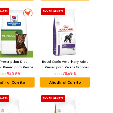
RATIS
ENVÍO GRATIS
s Prescription Diet
Royal Canin Veterinary Adult
c Pienso para Perros
L Pienso para Perros Grandes
95
.89 €
78
.69 €
con Pollo
ESDE)
(DESDE)
dir al Carrito
Añadir al Carrito
RATIS
ENVÍO GRATIS