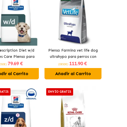
Prescription Diet w/d
Pienso Farmina vet life dog
s Care Pienso para
ultrahypo para perros con
79
.69 €
111
.90 €
rros con Pollo
Arenque
ESDE)
(DESDE)
dir al Carrito
Añadir al Carrito
RATIS
ENVÍO GRATIS