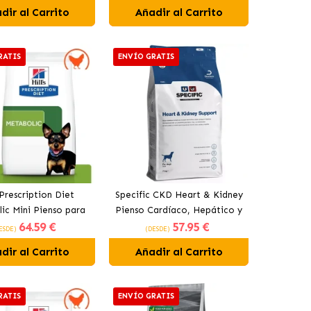
dir al Carrito
Añadir al Carrito
RATIS
ENVÍO GRATIS
s Prescription Diet
Specific CKD Heart & Kidney
ic Mini Pienso para
Pienso Cardíaco, Hepático y
64
.59 €
57
.95 €
Pequeños con Pollo
Renal para Perros
ESDE)
(DESDE)
dir al Carrito
Añadir al Carrito
RATIS
ENVÍO GRATIS