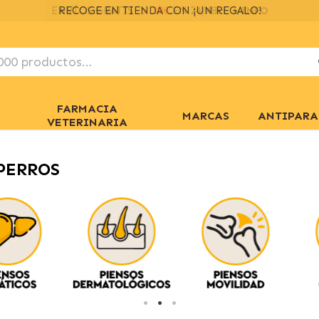
ENVÍOS GRATIS
> 39€
EN 24/48H
+ INFO
FARMACIA
MARCAS
ANTIPARA
VETERINARIA
PERROS