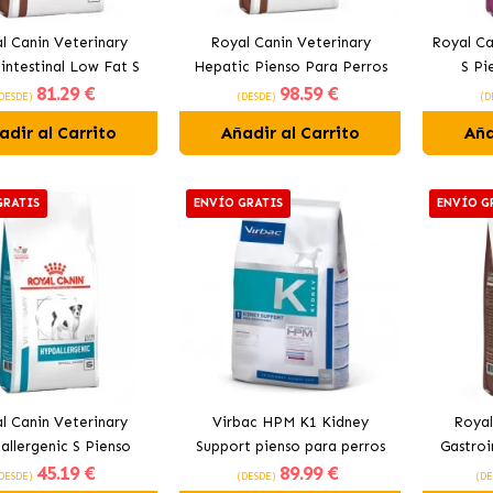
l Canin Veterinary
Royal Canin Veterinary
Royal Ca
intestinal Low Fat S
Hepatic Pienso Para Perros
S Pi
81
.29 €
98
.59 €
para Perros Pequeños
Adultos
DESDE)
(DESDE)
(D
adir al Carrito
Añadir al Carrito
Aña
GRATIS
ENVÍO GRATIS
ENVÍO G
l Canin Veterinary
Virbac HPM K1 Kidney
Royal
llergenic S Pienso
Support pienso para perros
Gastroi
45
.19 €
89
.99 €
ergénico para Perros
Pienso 
DESDE)
(DESDE)
(DE