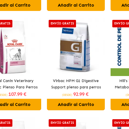
Pequeños
adir al Carrito
Añadir al Carrito
Aña
GRATIS
ENVÍO GRATIS
ENVÍO G
l Canin Veterinary
Virbac HPM G1 Digestive
Hill'
c Pienso Para Perros
Support pienso para perros
Metabol
107
.99 €
92
.99 €
Adultos
Perros 
DESDE)
(DESDE)
(D
adir al Carrito
Añadir al Carrito
Aña
GRATIS
ENVÍO GRATIS
ENVÍO G