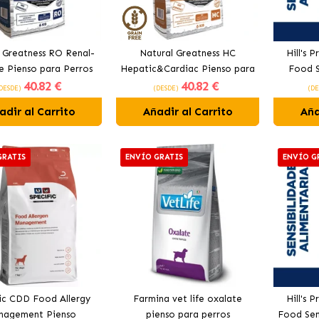
 Greatness RO Renal-
Natural Greatness HC
Hill's 
e Pienso para Perros
Hepatic&Cardiac Pienso para
Food S
40
.82 €
40
.82 €
con Pavo
Perros con Pavo y Pollo
para
DESDE)
(DESDE)
(DE
adir al Carrito
Añadir al Carrito
Aña
GRATIS
ENVÍO GRATIS
ENVÍO G
ic CDD Food Allergy
Farmina vet life oxalate
Hill's 
nagement Pienso
pienso para perros
Food Sens