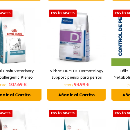
GRATIS
ENVÍO GRATIS
ENVÍO G
l Canin Veterinary
Virbac HPM D1 Dermatology
Hill'
allergenic Pienso
Support pienso para perros
Metaboli
107
.69 €
94
.99 €
ergénico Para Perros
DESDE)
(DESDE)
(D
adir al Carrito
Añadir al Carrito
Aña
GRATIS
ENVÍO GRATIS
ENVÍO G