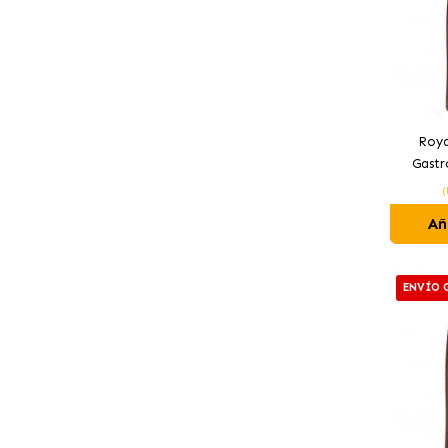
Roya
Gastr
Pienso
(
Añ
ENVÍO 