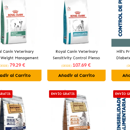
l Canin Veterinary
Royal Canin Veterinary
Hill's 
y Weight Management
Sensitivity Control Pienso
Diabete
79
.29 €
107
.69 €
l Dogs Pienso para
Hipoalergénico Para Perros
Pe
DESDE)
(DESDE)
(D
erros Pequeños
adir al Carrito
Añadir al Carrito
Aña
GRATIS
ENVÍO GRATIS
ENVÍO G