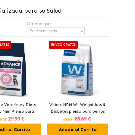
ializada para su Salud
Ordenar por
RATIS
ENVÍO GRATIS
e Veterinary Diets
Virbac HPM W1 Weight loss &
c Mini Pienso para
Diabetes pienso para perros
29
.99 €
89
.69 €
Pequeños con Trucha
ESDE)
(DESDE)
dir al Carrito
Añadir al Carrito