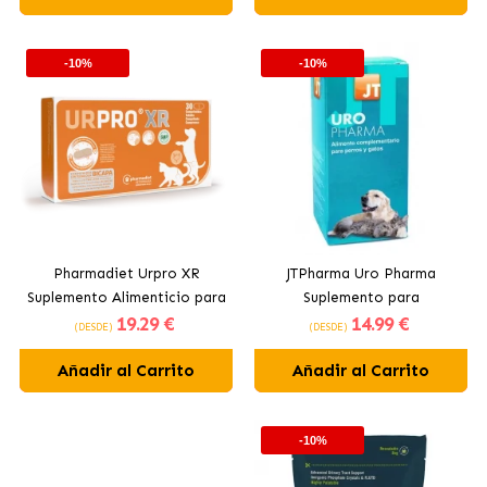
-10%
-10%
Pharmadiet Urpro XR
JTPharma Uro Pharma
Suplemento Alimenticio para
Suplemento para
19
.29 €
14
.99 €
Perros y Gatos con
Insuficiencia Renal para
(DESDE)
(DESDE)
Problemas Urinarios
Perros y Gatos Solución
Añadir al Carrito
Añadir al Carrito
Líquida
-10%