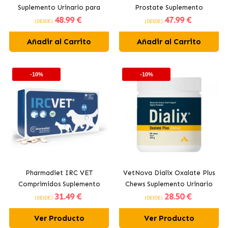
Suplemento Urinario para
Prostate Suplemento
48
.99 €
47
.99 €
Perros y Gatos
Vesícula y Próstata para
(DESDE)
(DESDE)
Perros
Añadir al Carrito
Añadir al Carrito
-10%
-10%
Pharmadiet IRC VET
VetNova Dialix Oxalate Plus
Comprimidos Suplemento
Chews Suplemento Urinario
31
.49 €
28
.50 €
Renal para Perros y Gatos
para Perros y Gatos
(DESDE)
(DESDE)
Ver Producto
Ver Producto