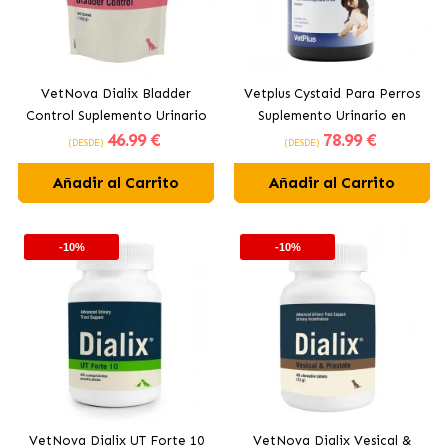
VetNova Dialix Bladder
Vetplus Cystaid Para Perros
Control Suplemento Urinario
Suplemento Urinario en
46
.99 €
78
.99 €
para Perros
Cápsulas
(DESDE)
(DESDE)
Añadir al Carrito
Añadir al Carrito
-10%
-10%
VetNova Dialix UT Forte 10
VetNova Dialix Vesical &