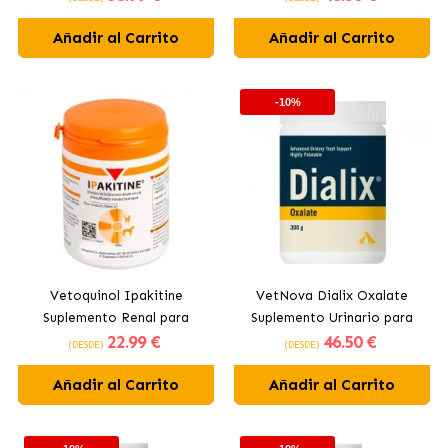
Añadir al Carrito
Añadir al Carrito
-10%
Vetoquinol Ipakitine
VetNova Dialix Oxalate
Suplemento Renal para
Suplemento Urinario para
22
.99 €
46
.50 €
Perros y Gatos
Perros y Gatos en Polvo
(DESDE)
(DESDE)
Añadir al Carrito
Añadir al Carrito