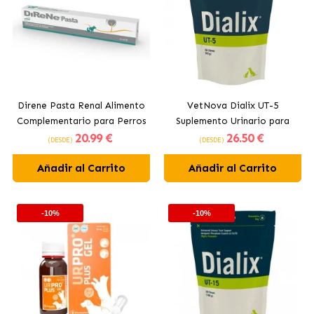
Direne Pasta Renal Alimento
VetNova Dialix UT-5
Complementario para Perros
Suplemento Urinario para
20
.99 €
26
.50 €
y Gatos
Perros y Gatos
(DESDE)
(DESDE)
Añadir al Carrito
Añadir al Carrito
-10%
-10%