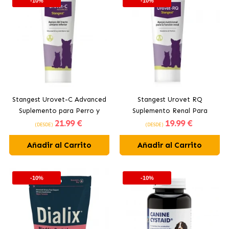
-10%
-10%
Stangest Urovet-C Advanced
Stangest Urovet RQ
Suplemento para Perro y
Suplemento Renal Para
21
.99 €
19
.99 €
Gato Tracto Urinario
Perros y Gatos
(DESDE)
(DESDE)
Inferior
Añadir al Carrito
Añadir al Carrito
-10%
-10%