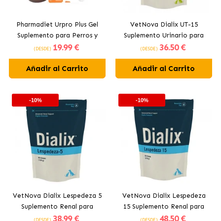
Pharmadiet Urpro Plus Gel
VetNova Dialix UT-15
Suplemento para Perros y
Suplemento Urinario para
19
.99 €
36
.50 €
Gatos con Problemas
Perros Grandes
(DESDE)
(DESDE)
Urinarios
Añadir al Carrito
Añadir al Carrito
-10%
-10%
VetNova Dialix Lespedeza 5
VetNova Dialix Lespedeza
Suplemento Renal para
15 Suplemento Renal para
38
.99 €
48
.50 €
Perros y Gatos
Perros Grandes
(DESDE)
(DESDE)