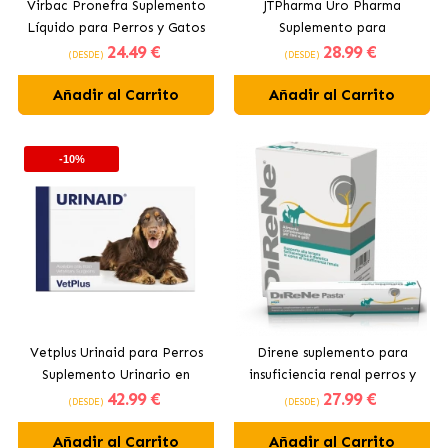
Virbac Pronefra Suplemento
JTPharma Uro Pharma
Líquido para Perros y Gatos
Suplemento para
24
.49 €
28
.99 €
con Insuficiencia Renal
Insuficiencia Renal para
(DESDE)
(DESDE)
Perros y Gatos en
Añadir al Carrito
Añadir al Carrito
Comprimidos
-10%
Vetplus Urinaid para Perros
Direne suplemento para
Suplemento Urinario en
insuficiencia renal perros y
42
.99 €
27
.99 €
Comprimidos
gatos
(DESDE)
(DESDE)
Añadir al Carrito
Añadir al Carrito