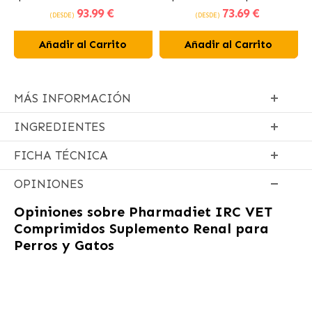
93
.99 €
73
.69 €
pollo
pollo fresco
(DESDE)
(DESDE)
Añadir al Carrito
Añadir al Carrito
MÁS INFORMACIÓN
INGREDIENTES
FICHA TÉCNICA
OPINIONES
Opiniones sobre
Pharmadiet IRC VET
Comprimidos Suplemento Renal para
Perros y Gatos