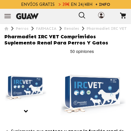
ENVÍOS GRATIS
> 39€
EN 24/48H
+ INFO
Perros
FARMACIA
Renales
Pharmadiet IRC VET C
Pharmadiet IRC VET Comprimidos
Suplemento Renal Para Perros Y Gatos