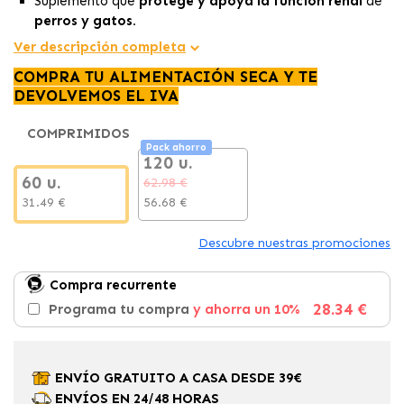
Suplemento que
protege y apoya la función renal
de
perros y gatos.
Ayuda a
reducir la inflamación y a mejorar la
Ver descripción completa
filtración renal
gracias a sus
ácidos grasos omega-3
.
COMPRA TU ALIMENTACIÓN SECA Y TE
Ideal para animales con
problemas renales
o en riesgo
DEVOLVEMOS EL IVA
de desarrollarlos, promoviendo su
salud renal a largo
plazo.
COMPRIMIDOS
Pack ahorro
120 u.
60 u.
62.98 €
31.49 €
56.68 €
Descubre nuestras promociones
Compra recurrente
28.34 €
Programa tu compra
y ahorra un 10%
ENVÍO GRATUITO A CASA DESDE 39€
ENVÍOS EN 24/48 HORAS