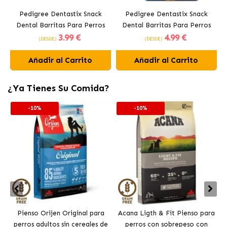
Pedigree Dentastix Snack
Pedigree Dentastix Snack
Dental Barritas Para Perros
Dental Barritas Para Perros
3
.99 €
4
.99 €
Medianos 10-25 kg
Grandes +25 kg
(DESDE)
(DESDE)
Añadir al Carrito
Añadir al Carrito
¿Ya Tienes Su Comida?
-10%
-10%
Pienso Orijen Original para
Acana Ligth & Fit Pienso para
perros adultos sin cereales de
perros con sobrepeso con