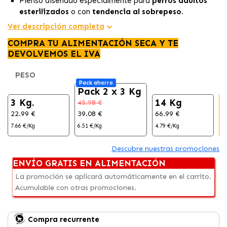
Pienso diseñado especialmente para
perros adultos
esterilizados
o con
tendencia al sobrepeso.
Receta rica en
proteínas
, proporcionada
Ver descripción completa
fundamentalmente por su ingrediente principal, la
carne
COMPRA TU ALIMENTACIÓN SECA Y TE
de pollo.
DEVOLVEMOS EL IVA
Su
fórmula baja en grasa
contribuye al
control del
peso
de tu animal, asegurando su
óptima condición
PESO
física
con todos los nutrientes necesarios.
Pack ahorro
Pack 2 x 3 Kg
3 Kg.
14 Kg
45.98 €
22.99 €
39.08 €
66.99 €
6
7.66 €/Kg
6.51 €/Kg
4.79 €/Kg
4
Descubre nuestras promociones
ENVÍO GRATIS EN ALIMENTACIÓN
La promoción se aplicará automáticamente en el carrito.
Acumulable con otras promociones.
Compra recurrente