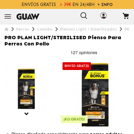
ENVÍOS GRATIS
> 39€
EN 24/48H
+ INFO
Perros
Comida
Piensos Light / Esterilizados
PRO 
PRO PLAN LIGHT/STERILISED Pienso Para
Perros Con Pollo
ENVÍO GRATIS
¡KG GRATIS!