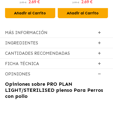
2
.69 €
2
.69 €
Perros
2.99 €
2.99 €
Añadir al Carrito
Añadir al Carrito
MÁS INFORMACIÓN
INGREDIENTES
CANTIDADES RECOMENDADAS
FICHA TÉCNICA
OPINIONES
Opiniones sobre
PRO PLAN
LIGHT/STERILISED pienso Para Perros
con pollo