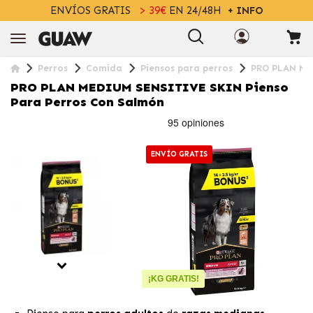
ENVÍOS GRATIS
> 39€
EN 24/48H
+ INFO
Perros
Comida
Piensos para perros
PRO PLAN ME
PRO PLAN MEDIUM SENSITIVE SKIN Pienso
Para Perros Con Salmón
ENVÍO GRATIS
¡KG GRATIS!