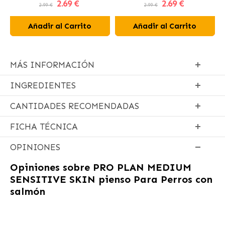
2
.69 €
2
.69 €
Rojos
2.99 €
2.99 €
Añadir al Carrito
Añadir al Carrito
MÁS INFORMACIÓN
INGREDIENTES
CANTIDADES RECOMENDADAS
FICHA TÉCNICA
OPINIONES
Opiniones sobre
PRO PLAN MEDIUM
SENSITIVE SKIN pienso Para Perros con
salmón