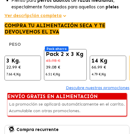
Pienso para
perros adultos
de
razas medianas
,
especialmente formulados para aquellos con
pieles
sensibles.
Ver descripción completa
Fuente de
proteínas
seleccionada para perros
COMPRA TU ALIMENTACIÓN SECA Y TE
sensibles, con
salmón
como ingrediente principal, lo que
DEVOLVEMOS EL IVA
favorece un
pelaje brillante y una piel saludable.
Promueve la
salud articular
de tu animal, esencial para
PESO
mantener un
estilo de vida activo.
Pack ahorro
Pack 2 x 3 Kg
3 Kg.
14 Kg
45.98 €
22.99 €
39.08 €
66.99 €
6
7.66 €/Kg
6.51 €/Kg
4.79 €/Kg
4
Descubre nuestras promociones
ENVÍO GRATIS EN ALIMENTACIÓN
La promoción se aplicará automáticamente en el carrito.
Acumulable con otras promociones.
Compra recurrente