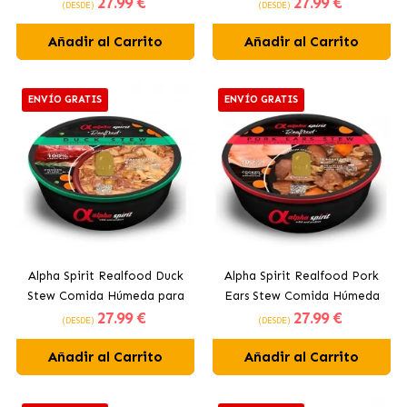
27
.99 €
27
.99 €
Perros Estofado de Atún
para Perros Estofado de
(DESDE)
(DESDE)
Ternera
Añadir al Carrito
Añadir al Carrito
ENVÍO GRATIS
ENVÍO GRATIS
Alpha Spirit Realfood Duck
Alpha Spirit Realfood Pork
Stew Comida Húmeda para
Ears Stew Comida Húmeda
27
.99 €
27
.99 €
Perros Estofado de Pato
para Perros Estofado de
(DESDE)
(DESDE)
Oreja de Cerdo
Añadir al Carrito
Añadir al Carrito