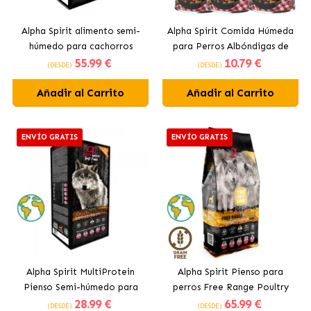
Alpha Spirit alimento semi-
Alpha Spirit Comida Húmeda
húmedo para cachorros
para Perros Albóndigas de
55
.99 €
10
.79 €
Venado
(DESDE)
(DESDE)
Añadir al Carrito
Añadir al Carrito
ENVÍO GRATIS
ENVÍO GRATIS
Alpha Spirit MultiProtein
Alpha Spirit Pienso para
Pienso Semi-húmedo para
perros Free Range Poultry
28
.99 €
65
.99 €
Perros
con Aves de corral
(DESDE)
(DESDE)