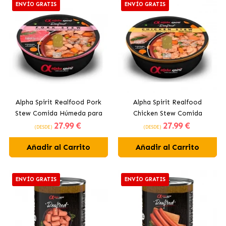
ENVÍO GRATIS
ENVÍO GRATIS
Alpha Spirit Realfood Pork
Alpha Spirit Realfood
Stew Comida Húmeda para
Chicken Stew Comida
27
.99 €
27
.99 €
Perros Estofado de Cerdo
Húmeda para Perros
(DESDE)
(DESDE)
Estofado de Pollo
Añadir al Carrito
Añadir al Carrito
ENVÍO GRATIS
ENVÍO GRATIS