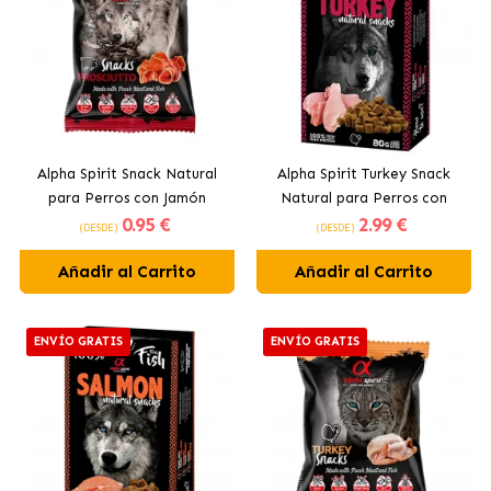
Alpha Spirit Snack Natural
Alpha Spirit Turkey Snack
para Perros con Jamón
Natural para Perros con
0
.95 €
2
.99 €
Pavo
(DESDE)
(DESDE)
Añadir al Carrito
Añadir al Carrito
ENVÍO GRATIS
ENVÍO GRATIS