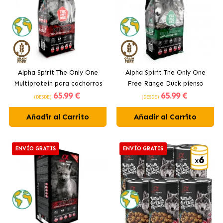
Alpha Spirit The Only One
Alpha Spirit The Only One
Multiprotein para cachorros
Free Range Duck pienso
65
.99 €
65
.99 €
para perros
(DESDE)
(DESDE)
Añadir al Carrito
Añadir al Carrito
ENVÍO GRATIS
ENVÍO GRATIS