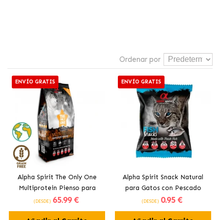
Ordenar por
ENVÍO GRATIS
ENVÍO GRATIS
Alpha Spirit The Only One
Alpha Spirit Snack Natural
Multiprotein Pienso para
para Gatos con Pescado
65
.99 €
0
.95 €
Perros
(DESDE)
(DESDE)