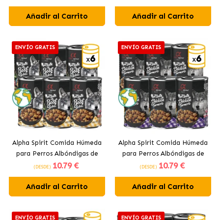
Añadir al Carrito
Añadir al Carrito
ENVÍO GRATIS
ENVÍO GRATIS
Alpha Spirit Comida Húmeda
Alpha Spirit Comida Húmeda
para Perros Albóndigas de
para Perros Albóndigas de
10
.79 €
10
.79 €
Ternera y Salvia
Pollo
(DESDE)
(DESDE)
Añadir al Carrito
Añadir al Carrito
ENVÍO GRATIS
ENVÍO GRATIS