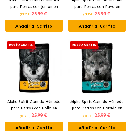
Alpha Spirit Comida Húmeda
Alpha Spirit Comida Húmeda
para Perros con Jamón en
para Perros con Pavo en
25
.99 €
25
.99 €
Mousse
Mousse
(DESDE)
(DESDE)
Añadir al Carrito
Añadir al Carrito
ENVÍO GRATIS
ENVÍO GRATIS
Alpha Spirit Comida Húmeda
Alpha Spirit Comida Húmeda
para Perros con Pollo en
para Perros con Dorada en
25
.99 €
25
.99 €
Mousse
Mousse
(DESDE)
(DESDE)
Añadir al Carrito
Añadir al Carrito