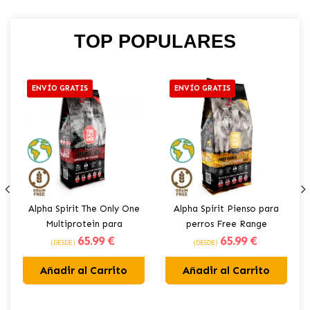
TOP POPULARES
ENVÍO GRATIS
ENVÍO GRATIS
Alpha Spirit The Only One
Alpha Spirit Pienso para
Multiprotein para
perros Free Range
65
.99 €
65
.99 €
cachorros
Poultry con Aves de
(DESDE)
(DESDE)
corral
Añadir al Carrito
Añadir al Carrito