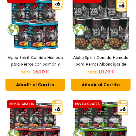
Alpha Spirit Comida Húmeda
Alpha Spirit Comida Húmeda
para Perros con Salmón y
para Perros Albóndigas de
16
.20 €
10
.79 €
Piña
Pavo
(DESDE)
(DESDE)
Añadir al Carrito
Añadir al Carrito
ENVÍO GRATIS
ENVÍO GRATIS