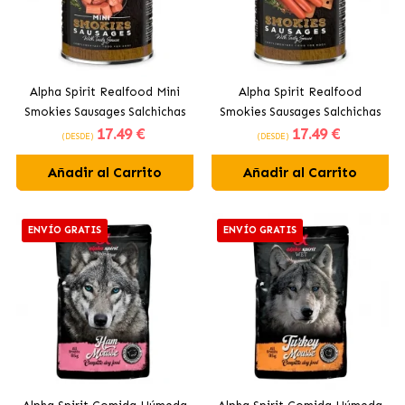
Alpha Spirit Realfood Mini
Alpha Spirit Realfood
Smokies Sausages Salchichas
Smokies Sausages Salchichas
17
.49 €
17
.49 €
Pequeñas para Perros con
para Perros con Cerdo y
(DESDE)
(DESDE)
Cerdo y Hierbas
Hierbas
Añadir al Carrito
Añadir al Carrito
ENVÍO GRATIS
ENVÍO GRATIS