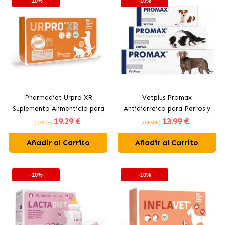
-10%
-10%
Pharmadiet Urpro XR
Vetplus Promax
Suplemento Alimenticio para
Antidiarreico para Perros y
19
.29 €
13
.99 €
Perros y Gatos con
Gatos
(DESDE)
(DESDE)
Problemas Urinarios
Añadir al Carrito
Añadir al Carrito
-10%
-10%