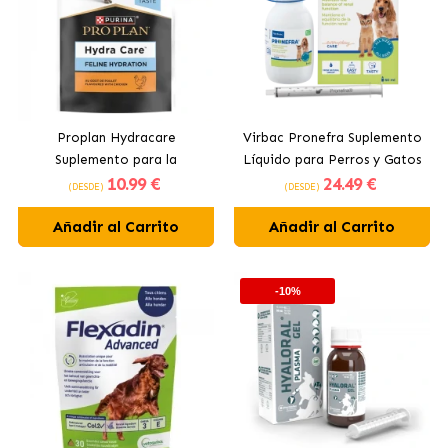
Proplan Hydracare
Virbac Pronefra Suplemento
Suplemento para la
Líquido para Perros y Gatos
10
.99 €
24
.49 €
Hidratación Gatos con Pollo
con Insuficiencia Renal
(DESDE)
(DESDE)
Añadir al Carrito
Añadir al Carrito
-10%