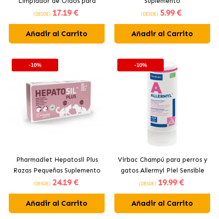
Limpiador de Oídos para
Suplemento
17
.19 €
5
.99 €
Perros y Gatos
Reconstutuyente y
(DESDE)
(DESDE)
Fortificante Natural Para
Añadir al Carrito
Añadir al Carrito
Perros y Gatos
-10%
-10%
Pharmadiet Hepatosil Plus
Virbac Champú para perros y
Razas Pequeñas Suplemento
gatos Allermyl Piel Sensible
24
.19 €
19
.99 €
Hepático para Perros Mini
Con Picor
(DESDE)
(DESDE)
Añadir al Carrito
Añadir al Carrito