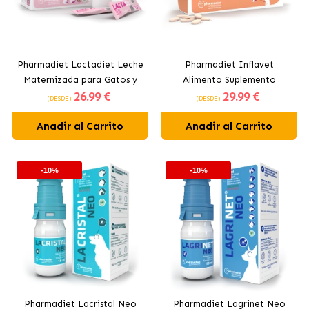
Pharmadiet Lactadiet Leche
Pharmadiet Inflavet
Maternizada para Gatos y
Alimento Suplemento
26
.99 €
29
.99 €
Hurones
Antiinflamatorio para Perros
(DESDE)
(DESDE)
y Gatos
Añadir al Carrito
Añadir al Carrito
-10%
-10%
Pharmadiet Lacristal Neo
Pharmadiet Lagrinet Neo