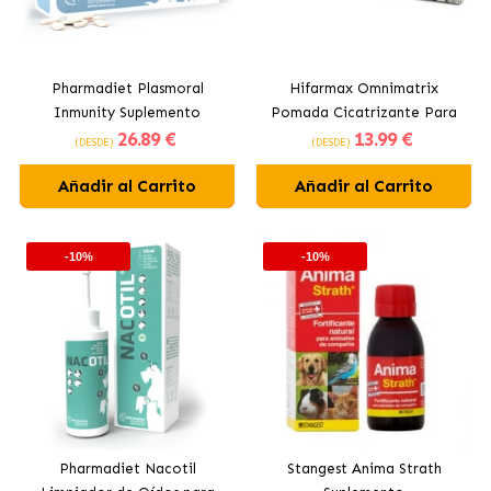
Pharmadiet Plasmoral
Hifarmax Omnimatrix
Inmunity Suplemento
Pomada Cicatrizante Para
26
.89 €
13
.99 €
Alimenticio para Perros y
Perros y Gatos
(DESDE)
(DESDE)
Gatos
Añadir al Carrito
Añadir al Carrito
-10%
-10%
Pharmadiet Nacotil
Stangest Anima Strath