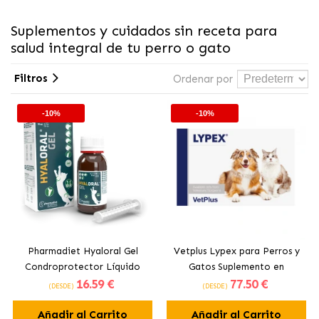
Suplementos y cuidados sin receta para
salud integral de tu perro o gato
Filtros
Ordenar por
-10%
-10%
Pharmadiet Hyaloral Gel
Vetplus Lypex para Perros y
Condroprotector Líquido
Gatos Suplemento en
16
.59 €
77
.50 €
para Perros y Gatos
Cápsulas
(DESDE)
(DESDE)
Añadir al Carrito
Añadir al Carrito