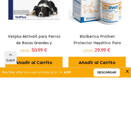
Vetplus Aktivait para Perros
Bioiberica Prolivet
de Razas Grandes y
Protector Hepático Para
50
.99 €
29
.99 €
Medianas en Comprimidos
Perros y Gatos
(DESDE)
(DESDE)
Subir
Añadir al Carrito
Añadir al Carrito
x
Recibe ofertas exclusivas por la
APP
DESCARGAR
-10%