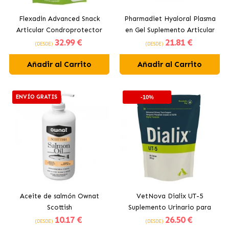
Flexadin Advanced Snack
Pharmadiet Hyaloral Plasma
Articular Condroprotector
en Gel Suplemento Articular
32
.99 €
21
.81 €
para Perros
Para Perros y Gatos
(DESDE)
(DESDE)
Añadir al Carrito
Añadir al Carrito
ENVÍO GRATIS
-10%
Aceite de salmón Ownat
VetNova Dialix UT-5
Scottish
Suplemento Urinario para
10
.17 €
26
.50 €
Perros y Gatos
(DESDE)
(DESDE)