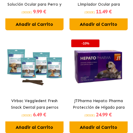
Solución Ocular para Perro y
Limpiador Ocular para
9
.99 €
11
.49 €
Gato
Perros y Gatos
(DESDE)
(DESDE)
Añadir al Carrito
Añadir al Carrito
-10%
Virbac Veggiedent Fresh
JTPharma Hepato Pharma
Snack Dental para perros
Protección de Hígado para
6
.49 €
24
.99 €
Perros y Gatos en
(DESDE)
(DESDE)
Comprimidos
Añadir al Carrito
Añadir al Carrito