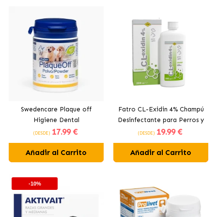
Swedencare Plaque off
Fatro CL-Exidin 4% Champú
Higiene Dental
Desinfectante para Perros y
17
.99 €
19
.99 €
Gatos
(DESDE)
(DESDE)
Añadir al Carrito
Añadir al Carrito
-10%