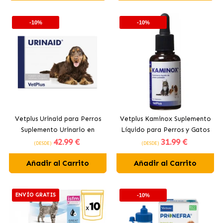
-10%
-10%
Vetplus Urinaid para Perros
Vetplus Kaminox Suplemento
Suplemento Urinario en
Líquido para Perros y Gatos
42
.99 €
31
.99 €
Comprimidos
(DESDE)
(DESDE)
Añadir al Carrito
Añadir al Carrito
ENVÍO GRATIS
-10%