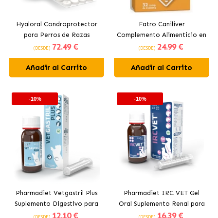
Hyaloral Condroprotector
Fatro Caniliver
para Perros de Razas
Complemento Alimenticio en
72
.49 €
24
.99 €
Grandes Pharmadiet
Comprimidos Protector
(DESDE)
(DESDE)
Hepático para Perros
Añadir al Carrito
Añadir al Carrito
-10%
-10%
Pharmadiet Vetgastril Plus
Pharmadiet IRC VET Gel
Suplemento Digestivo para
Oral Suplemento Renal para
12
.10 €
16
.39 €
Perros y Gatos
Perros y Gatos
(DESDE)
(DESDE)