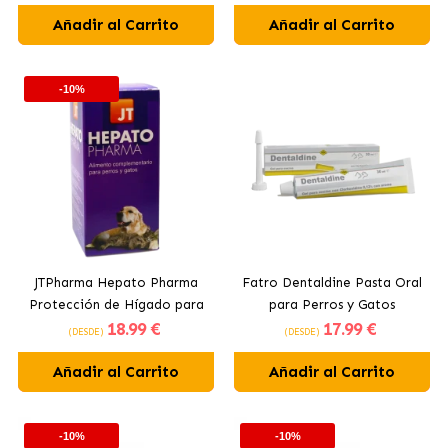
Añadir al Carrito
Añadir al Carrito
-10%
JTPharma Hepato Pharma
Fatro Dentaldine Pasta Oral
Protección de Hígado para
para Perros y Gatos
18
.99 €
17
.99 €
Perros y Gatos Solución
(DESDE)
(DESDE)
Líquida
Añadir al Carrito
Añadir al Carrito
-10%
-10%