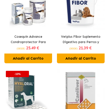
Cosequin Advance
Vetplus Fibor Suplemento
Condroprotector Para
Digestivo para Perros y
25
.49 €
21
.39 €
Perros
Gatos
(DESDE)
(DESDE)
Añadir al Carrito
Añadir al Carrito
-10%