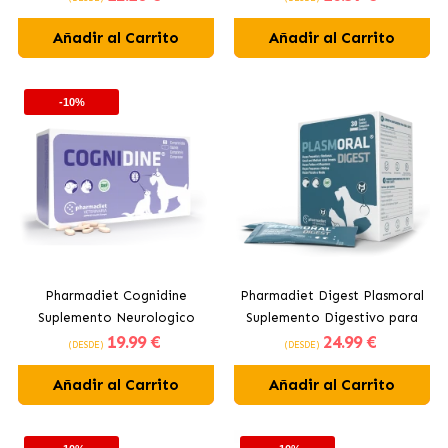
Añadir al Carrito
Añadir al Carrito
-10%
Pharmadiet Cognidine
Pharmadiet Digest Plasmoral
Suplemento Neurologico
Suplemento Digestivo para
19
.99 €
24
.99 €
para Perros y Gatos
Perros y Gatos
(DESDE)
(DESDE)
Añadir al Carrito
Añadir al Carrito