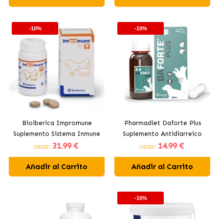
-10%
-10%
Bioiberica Impromune
Pharmadiet Daforte Plus
Suplemento Sistema Inmune
Suplemento Antidiarreico
31
.99 €
14
.99 €
para Perros y Gatos
para Perros y Gatos
(DESDE)
(DESDE)
Comprimidos
Añadir al Carrito
Añadir al Carrito
-10%