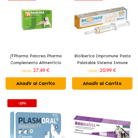
JTPharma Pancrea Pharma
Bioiberica Impromune Pasta
Complemento Alimenticio
Palatable Sistema Inmune
27
.49 €
20
.99 €
para Perros y Gatos en
para Perros y Gatos
(DESDE)
(DESDE)
Comprimidos
Añadir al Carrito
Añadir al Carrito
-10%