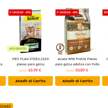
2ª UNIDAD -40%
2ª UNIDAD -40%
EN
¡KG GRATIS!
PRO PLAN STERILISED
Acana Wild Prairie Pienso
O
ra
pienso para gatos
para gatos adultos con Pollo
65
.99 €
50
.89 €
do
esterilizados con salmón
y Pavo
(DESDE)
(DESDE)
Añadir al Carrito
Añadir al Carrito
IONES