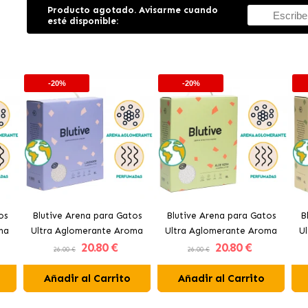
Producto agotado. Avisarme cuando
esté disponible:
-20%
-20%
os
Blutive Arena para Gatos
Blutive Arena para Gatos
B
ma
Ultra Aglomerante Aroma
Ultra Aglomerante Aroma
U
20
.80 €
20
.80 €
Lavanda
Aloe Vera
26.00 €
26.00 €
Añadir al Carrito
Añadir al Carrito