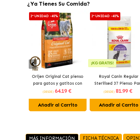
¿Ya Tienes Su Comida?
2ª UNIDAD -40%
2ª UNIDAD -40%
¡KG GRATIS!
Orijen Original Cat pienso
Royal Canin Regular
para gatos y gatitos con
Sterilised 37 Pienso Pa
64
.19 €
81
.99 €
pollo
Gato Adulto Esteriliza
(DESDE)
(DESDE)
Añadir al Carrito
Añadir al Carrito
FICHA TÉCNICA
OPIN
MÁS INFORMACIÓN