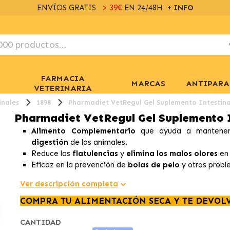
ENVÍOS GRATIS
> 39€
EN 24/48H
+ INFO
FARMACIA
MARCAS
ANTIPARA
VETERINARIA
inales
1898
Pharmadiet VetRegul Gel Suplemento Intestina
Pharmadiet VetRegul Gel Suplemento I
Alimento Complementario
que ayuda a mantene
digestión
de los animales.
Reduce las
flatulencias
y
elimina los malos olores
en 
Eficaz en la prevención de
bolas de pelo
y otros probl
Ver descripción completa
COMPRA TU ALIMENTACIÓN SECA Y TE DEVOL
CANTIDAD