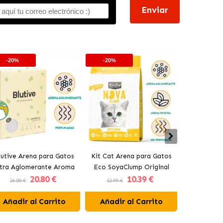
Enviar
-20%
-20%
-20%
lutive Arena para Gatos
Kit Cat Arena para Gatos
Kit Cat Ar
ltra Aglomerante Aroma
Eco SoyaClump Original
Eco SoyaCl
20
.80 €
10
.39 €
Marsella
26.00 €
12.99 €
12.99 €
Añadir al Carrito
Añadir al Carrito
Añadir 