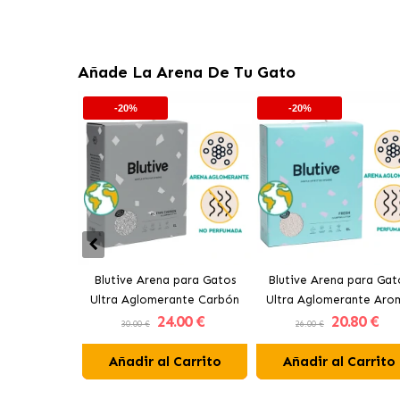
Añade La Arena De Tu Gato
-20%
-20%
Blutive Arena para Gatos
Blutive Arena para Gat
Ultra Aglomerante Carbón
Ultra Aglomerante Aro
24
.00 €
20
.80 €
Activo
Fresh
30.00 €
26.00 €
Añadir al Carrito
Añadir al Carrito