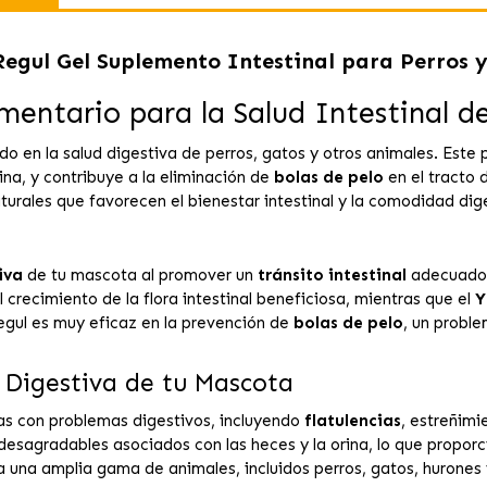
egul Gel Suplemento Intestinal para Perros 
entario para la Salud Intestinal d
o en la salud digestiva de perros, gatos y otros animales. Este 
ina, y contribuye a la eliminación de
bolas de pelo
en el tracto 
turales que favorecen el bienestar intestinal y la comodidad dig
iva
de tu mascota al promover un
tránsito intestinal
adecuado y
l crecimiento de la flora intestinal beneficiosa, mientras que el
Y
egul es muy eficaz en la prevención de
bolas de pelo
, un probl
 Digestiva de tu Mascota
as con problemas digestivos, incluyendo
flatulencias
, estreñimi
 desagradables asociados con las heces y la orina, lo que propo
na amplia gama de animales, incluidos perros, gatos, hurones y