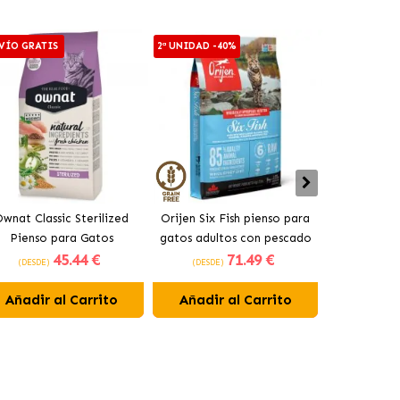
VÍO GRATIS
2ª UNIDAD -40%
2ª UNIDAD -4
wnat Classic Sterilized
Orijen Six Fish pienso para
Acana Indo
Pienso para Gatos
gatos adultos con pescado
Gatos Adul
45
.44 €
71
.49 €
Esterilizados
(DESDE)
(DESDE)
(DESDE)
Añadir al Carrito
Añadir al Carrito
Añadir 