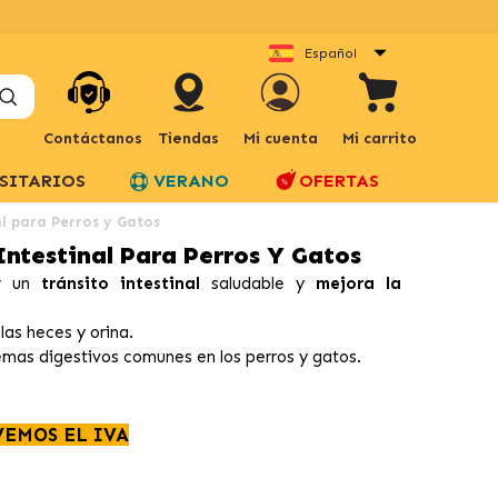
Español
Contáctanos
Tiendas
Mi cuenta
Mi carrito
SITARIOS
VERANO
OFERTAS
l para Perros y Gatos
ntestinal Para Perros Y Gatos
r un
tránsito intestinal
saludable y
mejora la
las heces y orina.
emas digestivos comunes en los perros y gatos.
VEMOS EL IVA