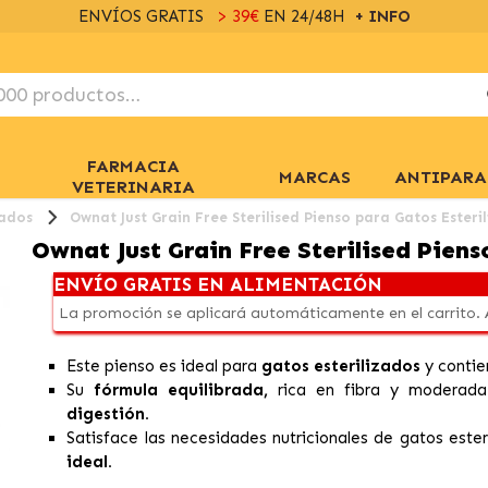
ENVÍOS GRATIS
> 39€
EN 24/48H
+ INFO
FARMACIA
MARCAS
ANTIPARA
VETERINARIA
zados
Ownat Just Grain Free Sterilised Pienso para Gatos Esteri
Ownat Just Grain Free Sterilised Piens
ENVÍO GRATIS EN ALIMENTACIÓN
La promoción se aplicará automáticamente en el carrito.
Este pienso es ideal para
gatos esterilizados
y conti
Su
fórmula equilibrada,
rica en fibra y moderad
digestión.
Satisface las necesidades nutricionales de gatos ester
ideal.