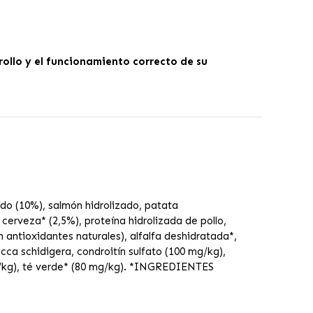
ollo y el funcionamiento correcto de su
ado (10%), salmón hidrolizado, patata
cerveza* (2,5%), proteína hidrolizada de pollo,
antioxidantes naturales), alfalfa deshidratada*,
ca schidigera, condroitín sulfato (100 mg/kg),
mg/kg), té verde* (80 mg/kg). *INGREDIENTES