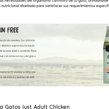
s necesidades del organismo carnívoro de tu gato, brindándole u
 nutricional diseñada para satisfacer sus requerimientos específ
a Gatos Just Adult Chicken