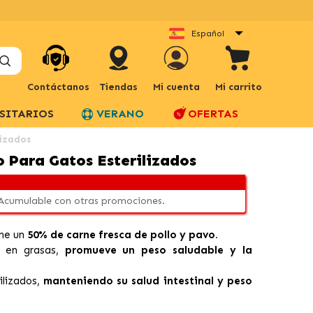
Español
Contáctanos
Tiendas
Mi cuenta
Mi carrito
SITARIOS
VERANO
OFERTAS
lizados
o Para Gatos Esterilizados
 Acumulable con otras promociones.
ene un
50% de carne fresca de pollo y pavo.
a en grasas,
promueve un peso saludable y la
ilizados,
manteniendo su salud intestinal y peso