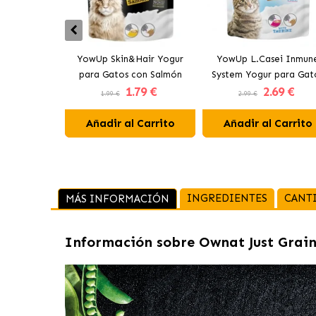
YowUp Skin&Hair Yogur
YowUp L.Casei Inmun
para Gatos con Salmón
System Yogur para Gat
1
.79 €
2
.69 €
con Pavo
1.99 €
2.99 €
Añadir al Carrito
Añadir al Carrito
INGREDIENTES
CANT
MÁS INFORMACIÓN
Información sobre
Ownat Just Grain