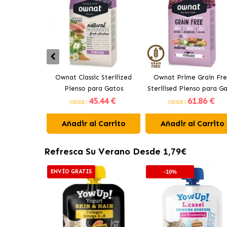
Ownat Classic Sterilized
Ownat Prime Grain Fr
Pienso para Gatos
Sterilised Pienso para G
45
.44 €
61
.86 €
Esterilizados
Esterilizados
(DESDE)
(DESDE)
Añadir al Carrito
Añadir al Carrito
Refresca Su Verano Desde 1,79€
ENVÍO GRATIS
-10%