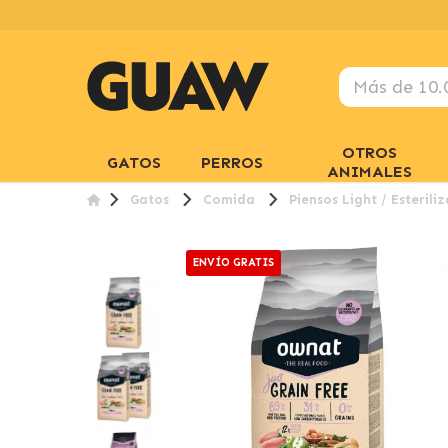
OTROS
GATOS
PERROS
ANIMALES
Gatos
Comida
Piensos Light / Esterili
ENVÍO GRATIS