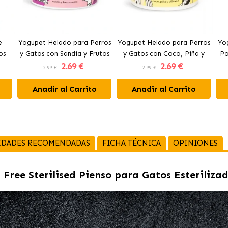
e
Yogupet Helado para Perros
Yogupet Helado para Perros
Yog
os
y Gatos con Sandía y Frutos
y Gatos con Coco, Piña y
Po
2
.69 €
2
.69 €
Rojos
Plátano
2.99 €
2.99 €
Añadir al Carrito
Añadir al Carrito
IDADES RECOMENDADAS
FICHA TÉCNICA
OPINIONES
 Free Sterilised Pienso para Gatos Esteriliza