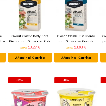
ee
Ownat Classic Daily Care
Ownat Classic Fish Pienso
Ow
atos
Pienso para Gatos con Pollo
para Gatos con Pescado
pa
13
.27 €
13
.93 €
(DESDE)
(DESDE)
Añadir al Carrito
Añadir al Carrito
-10%
-10%