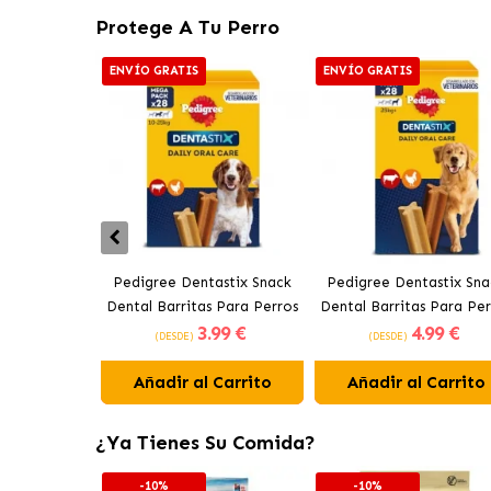
Protege A Tu Perro
ENVÍO GRATIS
ENVÍO GRATIS
Pedigree Dentastix Snack
Pedigree Dentastix Sna
Dental Barritas Para Perros
Dental Barritas Para Per
3
.99 €
4
.99 €
Medianos 10-25 kg
Grandes +25 kg
(DESDE)
(DESDE)
Añadir al Carrito
Añadir al Carrito
¿Ya Tienes Su Comida?
-10%
-10%