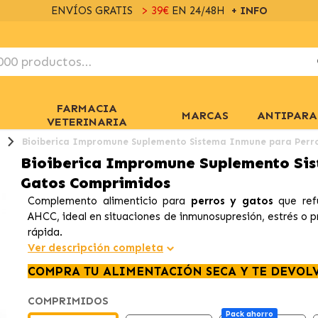
ENVÍOS GRATIS
> 39€
EN 24/48H
+ INFO
FARMACIA
MARCAS
ANTIPARA
VETERINARIA
Bioiberica Impromune Suplemento Sistema Inmune para Perr
Bioiberica Impromune Suplemento Sis
Gatos Comprimidos
Complemento alimenticio para
perros y gatos
que ref
AHCC, ideal en situaciones de inmunosupresión, estrés o 
rápida.
Ver descripción completa
COMPRA TU ALIMENTACIÓN SECA Y TE DEVOL
COMPRIMIDOS
Pack ahorro