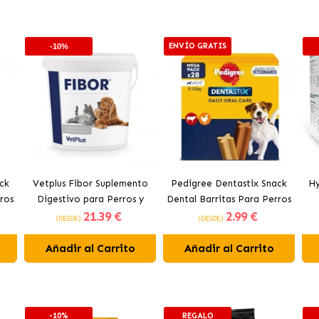
ENVÍO GRATIS
-10%
ck
Vetplus Fibor Suplemento
Pedigree Dentastix Snack
Hy
ros
Digestivo para Perros y
Dental Barritas Para Perros
21
.39 €
2
.99 €
Gatos
Pequeños 5-10 kg
(DESDE)
(DESDE)
Añadir al Carrito
Añadir al Carrito
-10%
REGALO