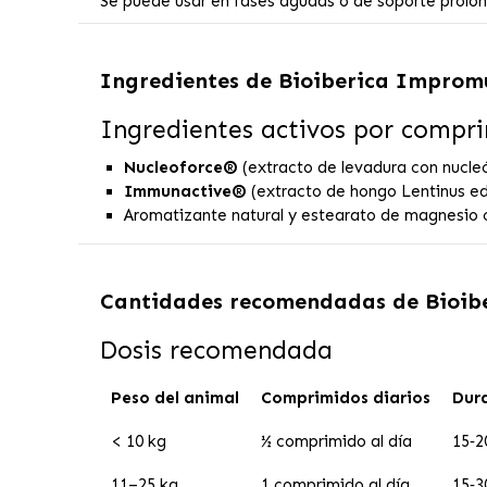
Se puede usar en fases agudas o de soporte prolong
Ingredientes de
Bioiberica Improm
Ingredientes activos por compr
Nucleoforce®
(extracto de levadura con nucle
Immunactive®
(extracto de hongo Lentinus e
Aromatizante natural y estearato de magnesio 
Cantidades recomendadas de
Bioib
Dosis recomendada
Peso del animal
Comprimidos diarios
Dur
< 10 kg
½ comprimido al día
15‑2
11–25 kg
1 comprimido al día
15‑3