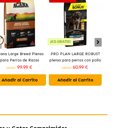
¡KG GRATIS!
ana Large Breed Pienso
PRO PLAN LARGE ROBUST
Orijen Sen
para Perros de Razas
pienso para perros con pollo
perros may
99
.99 €
60
.99 €
Grandes con Pollo
(DESDE)
(DESDE)
(DESDE)
Añadir al Carrito
Añadir al Carrito
Añadir 
os y Gatos Comprimidos