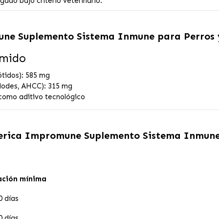
ado bajo criterio veterinario.
une Suplemento Sistema Inmune para Perros
imido
ótidos): 585 mg
dodes, AHCC): 315 mg
como aditivo tecnológico
erica Impromune Suplemento Sistema Inmune
ación mínima
0 días
0 días