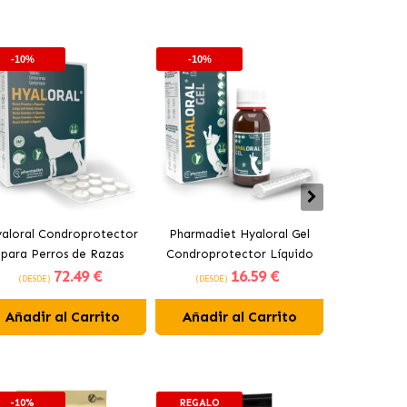
-10%
-10%
aloral Condroprotector
Pharmadiet Hyaloral Gel
Cosequ
para Perros de Razas
Condroprotector Líquido
Condropr
72
.49 €
16
.59 €
Grandes Pharmadiet
para Perros y Gatos
P
(DESDE)
(DESDE)
(DESDE)
Añadir al Carrito
Añadir al Carrito
Añadir 
-10%
REGALO
-10%