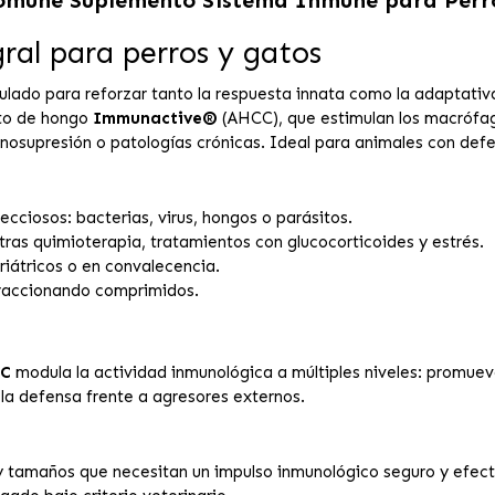
ral para perros y gatos
lado para reforzar tanto la respuesta innata como la adaptativ
cto de hongo
Immunactive®
(AHCC), que estimulan los macrófag
munosupresión o patologías crónicas. Ideal para animales con def
ecciosos: bacterias, virus, hongos o parásitos.
as quimioterapia, tratamientos con glucocorticoides y estrés.
riátricos o en convalecencia.
 fraccionando comprimidos.
C
modula la actividad inmunológica a múltiples niveles: promueve
 la defensa frente a agresores externos.
y tamaños que necesitan un impulso inmunológico seguro y efect