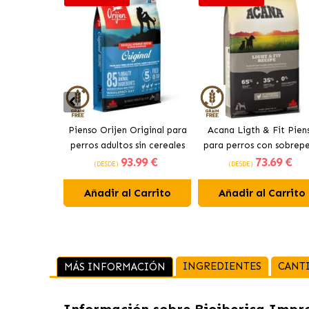
Pienso Orijen Original para
Acana Ligth & Fit Pien
perros adultos sin cereales
para perros con sobrep
93
.99 €
73
.69 €
de pollo
con pollo fresco
(DESDE)
(DESDE)
Añadir al Carrito
Añadir al Carrito
INGREDIENTES
CANT
MÁS INFORMACIÓN
Información sobre
Bioiberica Impr