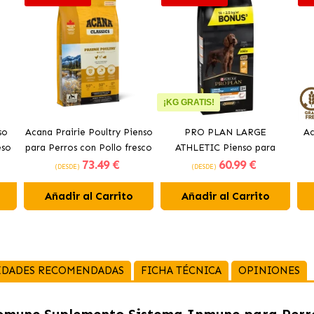
¡KG GRATIS!
so
Acana Prairie Poultry Pienso
PRO PLAN LARGE
Ac
eso
para Perros con Pollo fresco
ATHLETIC Pienso para
73
.49 €
60
.99 €
perros con pollo
(DESDE)
(DESDE)
Añadir al Carrito
Añadir al Carrito
IDADES RECOMENDADAS
FICHA TÉCNICA
OPINIONES
omune Suplemento Sistema Inmune para Perr