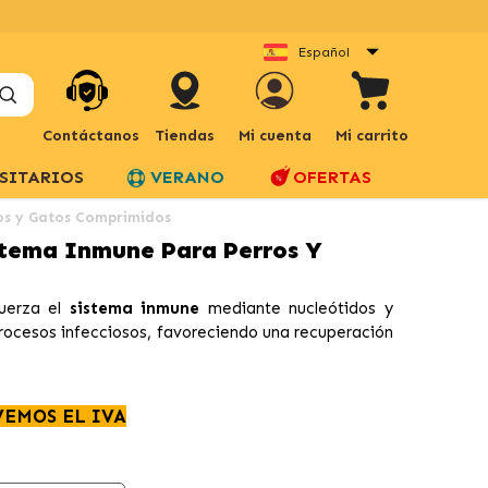
Español
Contáctanos
Tiendas
Mi cuenta
Mi carrito
SITARIOS
VERANO
OFERTAS
os y Gatos Comprimidos
tema Inmune Para Perros Y
uerza el
sistema inmune
mediante nucleótidos y
procesos infecciosos, favoreciendo una recuperación
VEMOS EL IVA