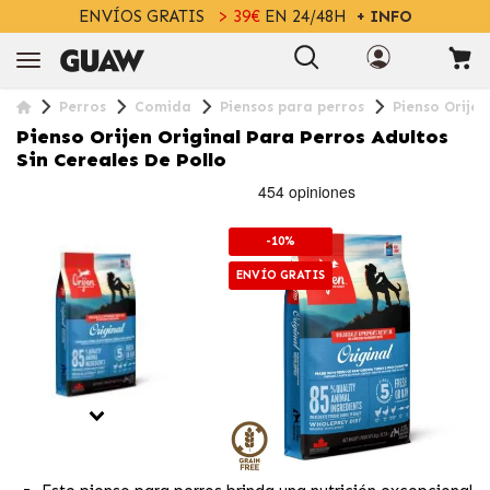
ENVÍOS GRATIS
> 39€
EN 24/48H
+ INFO
Perros
Comida
Piensos para perros
Pienso Orijen
Pienso Orijen Original Para Perros Adultos
Sin Cereales De Pollo
-10%
ENVÍO GRATIS