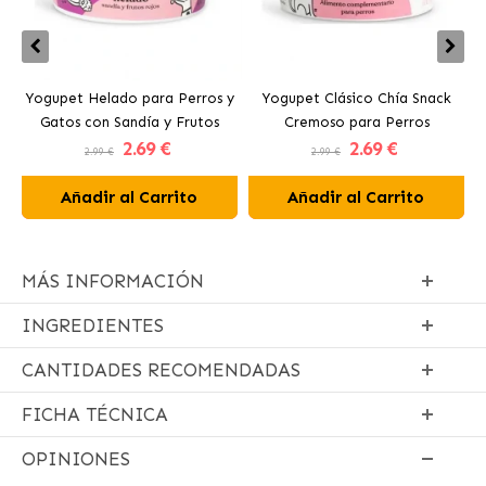
Yogupet Helado para Perros y
Yogupet Clásico Chía Snack
Gatos con Sandía y Frutos
Cremoso para Perros
2
.69 €
2
.69 €
Rojos
2.99 €
2.99 €
Añadir al Carrito
Añadir al Carrito
MÁS INFORMACIÓN
INGREDIENTES
CANTIDADES RECOMENDADAS
FICHA TÉCNICA
OPINIONES