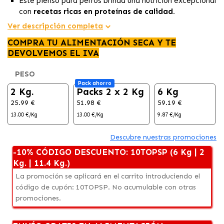
Este pienso para perros brinda una nutrición excepcional
con
recetas ricas en proteínas de calidad.
Con un
85% de ingredientes de origen animal
, es una
Ver descripción completa
fuente rica en proteínas, vitaminas y minerales.
COMPRA TU ALIMENTACIÓN SECA Y TE
Elaborado con auténticos ingredientes de presa entera,
DEVOLVEMOS EL IVA
es
insuperable en calidad y sabor para tu perro.
PESO
Pack ahorro
2 Kg.
Packs 2 x 2 Kg
6 Kg
25.99 €
51.98 €
59.19 €
13.00 €/Kg
13.00 €/Kg
9.87 €/Kg
Descubre nuestras promociones
-10% CÓDIGO DESCUENTO: 10TOPSP (6 Kg | 2
Kg. | 11.4 Kg.)
La promoción se aplicará en el carrito introduciendo el
código de cupón: 10TOPSP. No acumulable con otras
promociones.