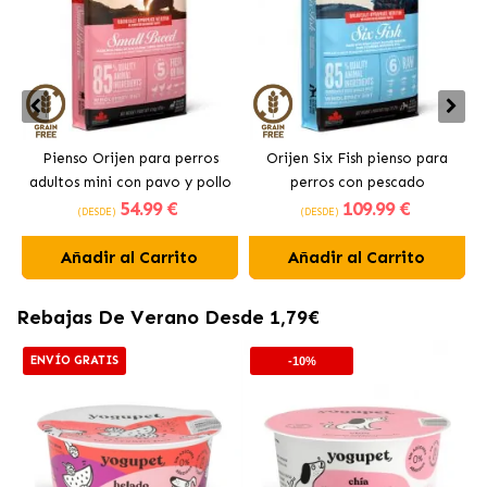
Pienso Orijen para perros
Orijen Six Fish pienso para
adultos mini con pavo y pollo
perros con pescado
54
.99 €
109
.99 €
(DESDE)
(DESDE)
Añadir al Carrito
Añadir al Carrito
Rebajas De Verano Desde 1,79€
ENVÍO GRATIS
-10%