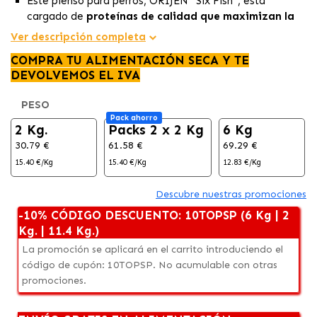
Este pienso para perros, ORIJEN™ Six Fish™, está
cargado de
proteínas de calidad que maximizan la
nutrición.
Ver descripción completa
Con un
85% de ingredientes de pescado de calidad,
COMPRA TU ALIMENTACIÓN SECA Y TE
proporciona proteínas, vitaminas y minerales esenciales.
DEVOLVEMOS EL IVA
El recubrimiento liofilizado de hígado añade un
sabor
irresistible
a esta fórmula excepcionalmente elaborada
PESO
en Canadá.
Pack ahorro
2 Kg.
Packs 2 x 2 Kg
6 Kg
30.79 €
61.58 €
69.29 €
15.40 €/Kg
15.40 €/Kg
12.83 €/Kg
Descubre nuestras promociones
-10% CÓDIGO DESCUENTO: 10TOPSP (6 Kg | 2
Kg. | 11.4 Kg.)
La promoción se aplicará en el carrito introduciendo el
código de cupón: 10TOPSP. No acumulable con otras
promociones.