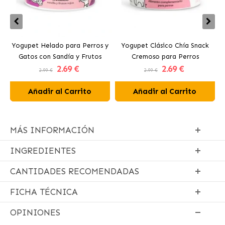
Yogupet Helado para Perros y
Yogupet Clásico Chía Snack
Gatos con Sandía y Frutos
Cremoso para Perros
2
.69 €
2
.69 €
Rojos
2.99 €
2.99 €
Añadir al Carrito
Añadir al Carrito
MÁS INFORMACIÓN
INGREDIENTES
CANTIDADES RECOMENDADAS
FICHA TÉCNICA
OPINIONES