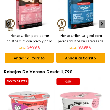
Pienso Orijen para perros
Pienso Orijen Original para
adultos mini con pavo y pollo
perros adultos sin cereales de
54
.99 €
93
.99 €
pollo
(DESDE)
(DESDE)
Añadir al Carrito
Añadir al Carrito
Rebajas De Verano Desde 1,79€
ENVÍO GRATIS
-10%