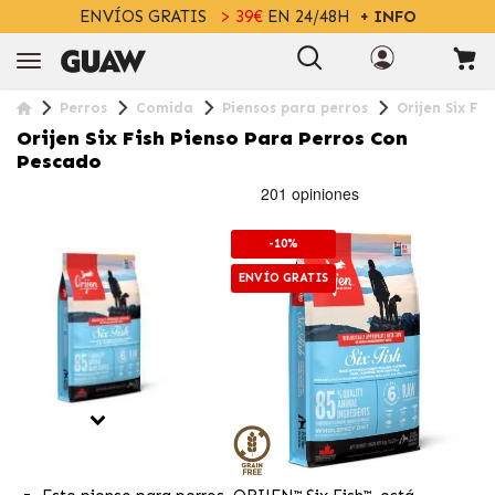
ENVÍOS GRATIS
> 39€
EN 24/48H
+ INFO
Perros
Comida
Piensos para perros
Orijen Six Fi
Orijen Six Fish Pienso Para Perros Con
Pescado
-10%
ENVÍO GRATIS