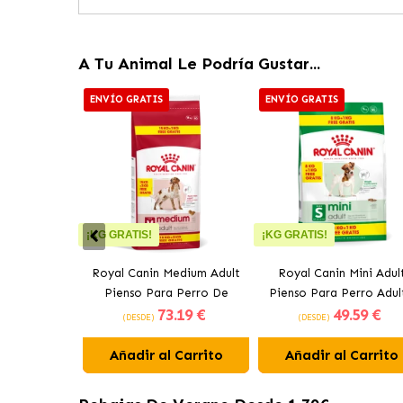
A Tu Animal Le Podría Gustar...
ENVÍO GRATIS
ENVÍO GRATIS
¡KG GRATIS!
¡KG GRATIS!
Royal Canin Medium Adult
Royal Canin Mini Adul
Pienso Para Perro De
Pienso Para Perro Adul
73
.19 €
49
.59 €
Tamaño Mediano
De Razas Pequeñas
(DESDE)
(DESDE)
Añadir al Carrito
Añadir al Carrito