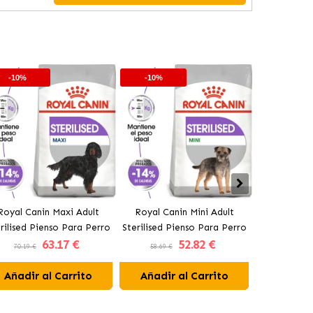
-10%
-10%
-10%
Royal Canin Maxi Adult
Royal Canin Mini Adult
Royal Canin 
rilised Pienso Para Perro
Sterilised Pienso Para Perro
Weight Ca
63
.17 €
52
.82 €
Grande Esterilizado
Pequeño Esterilizado
Perro
70.19 €
58.69 €
60.29 €
Añadir al Carrito
Añadir al Carrito
Añadir 