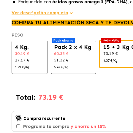
Enriquecido con
ácidos grasos omega 3 (EPA-DHA)
, 
Ver descripción completa
COMPRA TU ALIMENTACIÓN SECA Y TE DEVOL
PESO
Pack ahorro
Mejor €/Kg
4 Kg.
Pack 2 x 4 Kg
15 + 3 Kg 
30.19 €
60.38 €
73.19 €
27.17 €
51.32 €
4.07 €/Kg
6.79 €/Kg
6.42 €/Kg
73.19 €
Total:
Compra recurrente
Programa tu compra
y ahorra un 15%