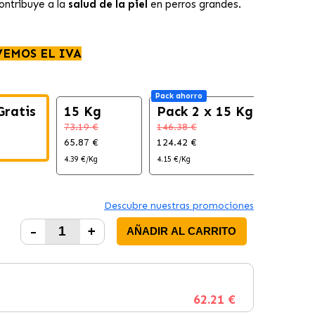
contribuye a la
salud de la piel
en perros grandes.
VEMOS EL IVA
Pack ahorro
Gratis
15 Kg
Pack 2 x 15 Kg
73.19 €
146.38 €
65.87 €
124.42 €
4.39 €/Kg
4.15 €/Kg
Descubre nuestras promociones
-
+
AÑADIR AL CARRITO
62.21 €