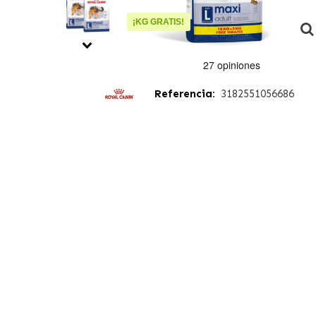
¡KG GRATIS!
Referencia:
3182551056686