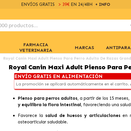
ENVÍOS GRATIS
> 39€
EN 24/48H
+ INFO
FARMACIA
MARCAS
ANTIPARA
VETERINARIA
Royal Canin Maxi Adult Pienso Para Perro Adulto De Razas Gran
Royal Canin Maxi Adult Pienso Para P
ENVÍO GRATIS EN ALIMENTACIÓN
La promoción se aplicará automáticamente en el carrito.
Pienso para perros adultos
, a partir de los 15 meses,
y equilibra la flora intestinal
, favoreciendo una salu
Favorece la
salud de huesos y articulaciones
en r
osteoarticular saludable.