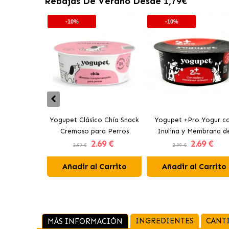
Rebajas De Verano Desde 1,79€
-10%
-10%
Yogupet Clásico Chía Snack
Yogupet +Pro Yogur c
Cremoso para Perros
Inulina y Membrana d
2
.69 €
2
.69 €
Huevo para Perros y Ga
2.99 €
2.99 €
Añadir al Carrito
Añadir al Carrito
INGREDIENTES
CANT
MÁS INFORMACIÓN