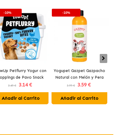
-10%
-10%
-10%
wUp Petflurry Yogur con
Yogupet Gazpet Gazpacho
Yogupet Ga
oppings de Pavo Snack
Natural con Melón y Pera
Natural con
3
.14 €
3
.59 €
para Perros
para Perros y Gatos
para Pe
3.49 €
3.99 €
3.99 €
Añadir al Carrito
Añadir al Carrito
Añadir 