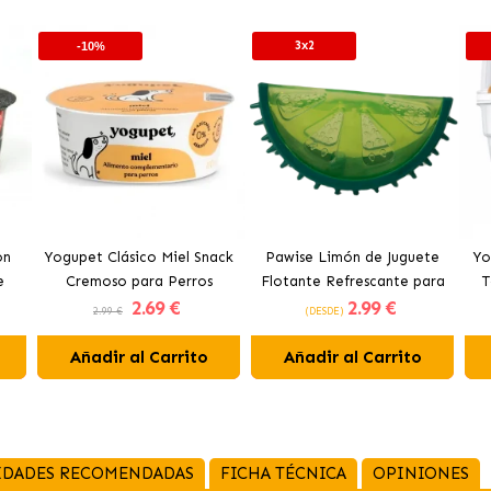
3x2
-10%
on
Yogupet Clásico Miel Snack
Pawise Limón de Juguete
Yo
e
Cremoso para Perros
Flotante Refrescante para
T
2
.69 €
2
.99 €
tos
Perros 12 cm
2.99 €
(DESDE)
Añadir al Carrito
Añadir al Carrito
IDADES RECOMENDADAS
FICHA TÉCNICA
OPINIONES