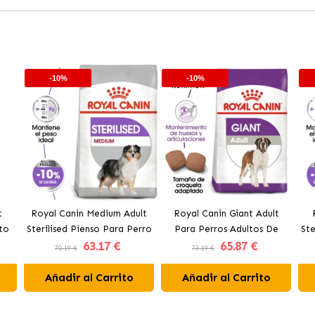
-10%
-10%
t
Royal Canin Medium Adult
Royal Canin Giant Adult
to
Sterilised Pienso Para Perro
Para Perros Adultos De
Ste
63
.17 €
65
.87 €
Mediano Esterilizado
Tamaño Gigante
70.19 €
73.19 €
Añadir al Carrito
Añadir al Carrito