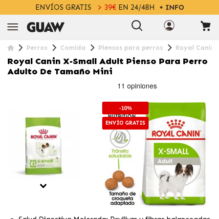
ENVÍOS GRATIS
> 39€
EN 24/48H
+ INFO
Perros
Comida
Piensos para perros
Royal Canin 
Royal Canin X-Small Adult Pienso Para Perro
Adulto De Tamaño Mini
-10%
ENVÍO GRATIS