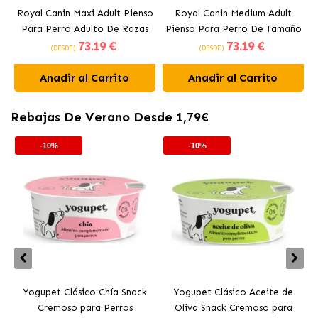
Royal Canin Maxi Adult Pienso
Royal Canin Medium Adult
Para Perro Adulto De Razas
Pienso Para Perro De Tamaño
73
.19 €
73
.19 €
Grandes
Mediano
(DESDE)
(DESDE)
Añadir al Carrito
Añadir al Carrito
Rebajas De Verano Desde 1,79€
-10%
-10%
Yogupet Clásico Chía Snack
Yogupet Clásico Aceite de
Cremoso para Perros
Oliva Snack Cremoso para