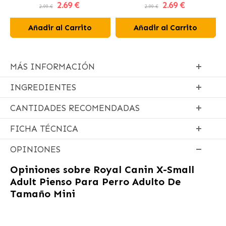
2
.69 €
2
.69 €
Perros
2.99 €
2.99 €
Añadir al Carrito
Añadir al Carrito
MÁS INFORMACIÓN
INGREDIENTES
CANTIDADES RECOMENDADAS
FICHA TÉCNICA
OPINIONES
Opiniones sobre
Royal Canin X-Small
Adult Pienso Para Perro Adulto De
Tamaño Mini