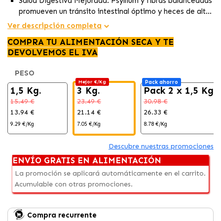
Salud Digestiva Mejorada:
Psyllium y fibras balanceadas
promueven un tránsito intestinal óptimo y heces de alta
calidad en perros pequeños.
Ver descripción completa
Piel y Pelaje en su Máxima Forma:
Nutrientes como
EPA-DHA contribuyen a una piel y pelaje saludables y
COMPRA TU ALIMENTACIÓN SECA Y TE
relucientes.
DEVOLVEMOS EL IVA
Refuerzo para la Salud Urinaria:
Contribuye al bienestar
del sistema urinario en perros de tamaño extra pequeño.
PESO
Mejor €/Kg
Pack ahorro
1,5 Kg.
3 Kg.
Pack 2 x 1,5 Kg
15.49 €
23.49 €
30.98 €
13.94 €
21.14 €
26.33 €
9.29 €/Kg
7.05 €/Kg
8.78 €/Kg
Descubre nuestras promociones
ENVÍO GRATIS EN ALIMENTACIÓN
La promoción se aplicará automáticamente en el carrito.
Acumulable con otras promociones.
Compra recurrente