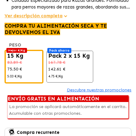
Cuidado Especializado para Razas Grandes: Formulado
para perros mayores de razas grandes, abordando sus
necesidades particulares.
Ver descripción completa
Fortalecimiento de Articulaciones y Huesos: Refuerza la
salud de huesos y articulaciones, esenciales en razas
COMPRA TU ALIMENTACIÓN SECA Y TE
grandes con peso significativo.
DEVOLVEMOS EL IVA
Energía Sostenible: Nutrientes adaptados para
mantener la vitalidad y antioxidantes que combaten el
PESO
proceso de envejecimiento.
Mejor €/Kg
Pack ahorro
15 Kg
Pack 2 x 15 Kg
83.89 €
167.78 €
75.50 €
142.61 €
5.03 €/Kg
4.75 €/Kg
Descubre nuestras promociones
ENVÍO GRATIS EN ALIMENTACIÓN
La promoción se aplicará automáticamente en el carrito.
Acumulable con otras promociones.
Compra recurrente