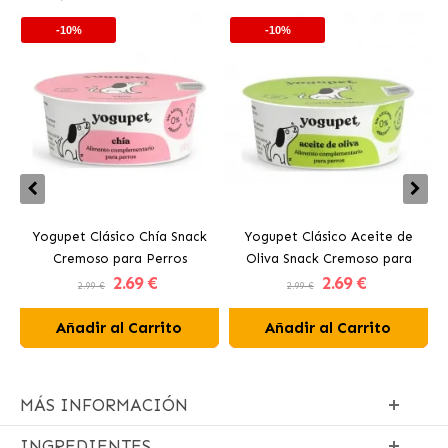
-10%
-10%
Yogupet Clásico Chía Snack
Yogupet Clásico Aceite de
Cremoso para Perros
Oliva Snack Cremoso para
2
.69 €
2
.69 €
Perros
2.99 €
2.99 €
Añadir al Carrito
Añadir al Carrito
MÁS INFORMACIÓN
INGREDIENTES