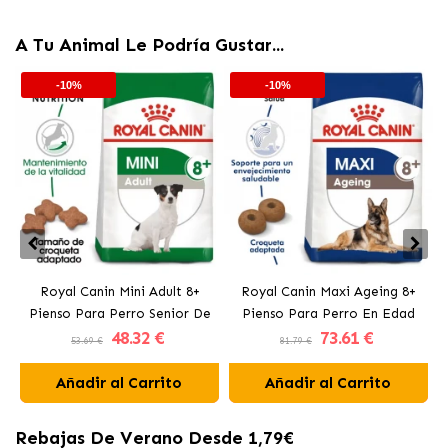
A Tu Animal Le Podría Gustar...
-10%
-10%
Royal Canin Mini Adult 8+
Royal Canin Maxi Ageing 8+
Pienso Para Perro Senior De
Pienso Para Perro En Edad
P
48
.32 €
73
.61 €
Tamaño Pequeño
Avanzada De Raza Grande
53.69 €
81.79 €
Añadir al Carrito
Añadir al Carrito
Rebajas De Verano Desde 1,79€