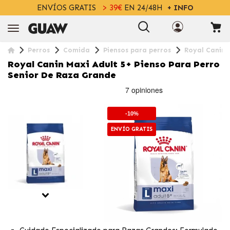
ENVÍOS GRATIS
> 39€
EN 24/48H
+ INFO
Perros
Comida
Piensos para perros
Royal Canin 
Royal Canin Maxi Adult 5+ Pienso Para Perro
Senior De Raza Grande
-10%
ENVÍO GRATIS