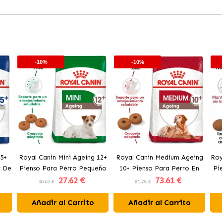
-10%
-10%
 5+
Royal Canin Mini Ageing 12+
Royal Canin Medium Ageing
Roy
r De
Pienso Para Perro Pequeño
10+ Pienso Para Perro En
Pi
27
.62 €
73
.61 €
En Edad Avanzada
Edad Avanzada De Tamaño
30.69 €
81.79 €
Mediano
Añadir al Carrito
Añadir al Carrito