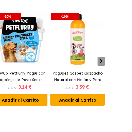
-10%
-10%
-10%
wUp Petflurry Yogur con
Yogupet Gazpet Gazpacho
Yogupet Ga
oppings de Pavo Snack
Natural con Melón y Pera
Natural con
3
.14 €
3
.59 €
para Perros
para Perros y Gatos
para Pe
3.49 €
3.99 €
3.99 €
Añadir al Carrito
Añadir al Carrito
Añadir 