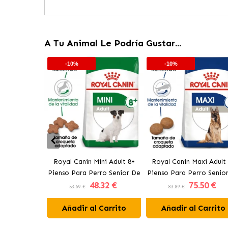
A Tu Animal Le Podría Gustar...
-10%
-10%
Royal Canin Mini Adult 8+
Royal Canin Maxi Adult
Pienso Para Perro Senior De
Pienso Para Perro Senio
48
.32 €
75
.50 €
Tamaño Pequeño
Raza Grande
53.69 €
83.89 €
Añadir al Carrito
Añadir al Carrito