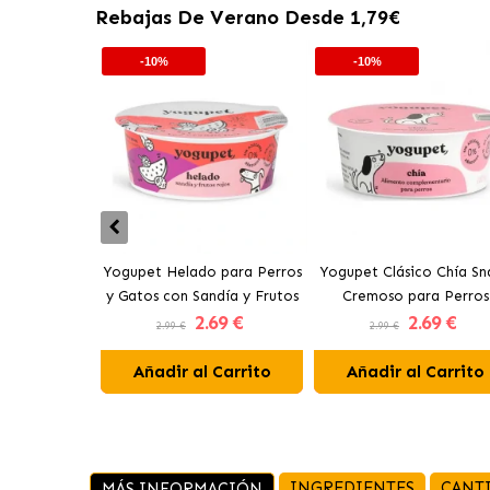
Rebajas De Verano Desde 1,79€
-10%
-10%
Yogupet Helado para Perros
Yogupet Clásico Chía Sn
y Gatos con Sandía y Frutos
Cremoso para Perros
2
.69 €
2
.69 €
Rojos
2.99 €
2.99 €
Añadir al Carrito
Añadir al Carrito
INGREDIENTES
CANT
MÁS INFORMACIÓN