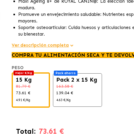
Maxi Ageing 8+ de ROYAL CANIN®
: La elección id
madura.
Promueve un envejecimiento saludable
: Nutrientes esp
mayores.
Soporte osteoarticular
: Cuida huesos y articulacione
su bienestar.
Ver descripción completa
COMPRA TU ALIMENTACIÓN SECA Y TE DEVOL
PESO
Mejor €/Kg
Pack ahorro
15 Kg
Pack 2 x 15 Kg
81.79 €
163.58 €
73.61 €
139.04 €
4.91 €/Kg
4.63 €/Kg
73.61 €
Total: