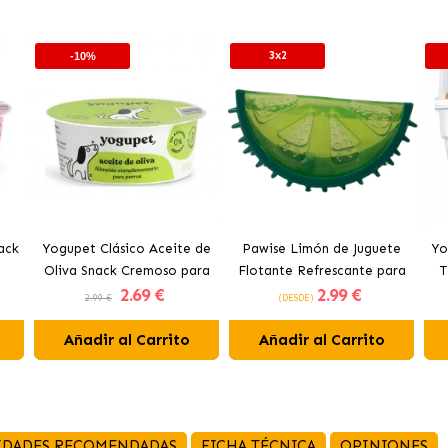
3x2
-10%
ack
Yogupet Clásico Aceite de
Pawise Limón de Juguete
Yo
Oliva Snack Cremoso para
Flotante Refrescante para
T
2
.69 €
2
.99 €
Perros
Perros 12 cm
2.99 €
(DESDE)
Añadir al Carrito
Añadir al Carrito
IDADES RECOMENDADAS
FICHA TÉCNICA
OPINIONES