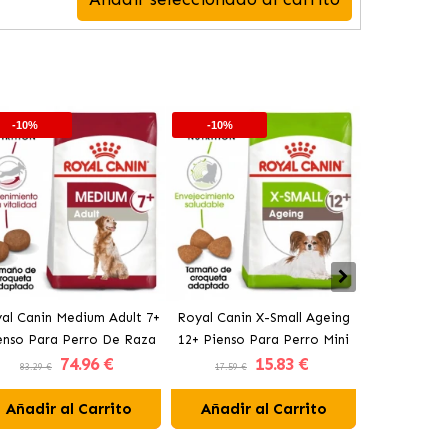
-10%
-10%
-10%
al Canin Medium Adult 7+
Royal Canin X-Small Ageing
Royal Canin 
enso Para Perro De Raza
12+ Pienso Para Perro Mini
Pienso Para
74
.96 €
15
.83 €
Mediana Senior
En Edad Avanzada
Tama
83.29 €
17.59 €
16.29 €
Añadir al Carrito
Añadir al Carrito
Añadir 