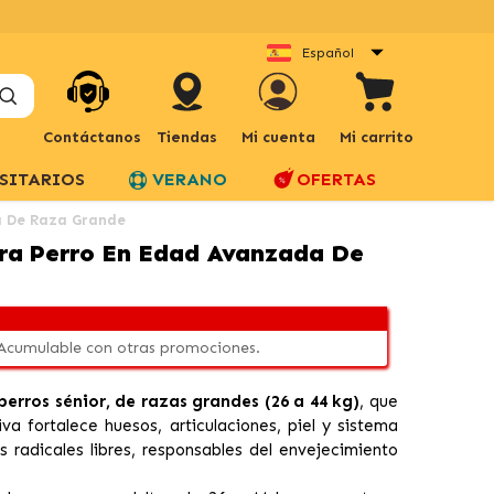
Español
Contáctanos
Tiendas
Mi cuenta
Mi carrito
SITARIOS
VERANO
OFERTAS
a De Raza Grande
ara Perro En Edad Avanzada De
 Acumulable con otras promociones.
erros sénior, de razas grandes (26 a 44 kg)
, que
va fortalece huesos, articulaciones, piel y sistema
 radicales libres, responsables del envejecimiento