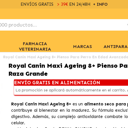
ENVÍOS GRATIS
> 39€
EN 24/48H
+ INFO
FARMACIA
MARCAS
ANTIPARA
VETERINARIA
Royal Canin Maxi Ageing 8+ Pienso Para Perro En Edad Avanzad
Royal Canin Maxi Ageing 8+ Pienso P
Raza Grande
ENVÍO GRATIS EN ALIMENTACIÓN
La promoción se aplicará automáticamente en el carrito.
Royal Canin Maxi Ageing 8+
es un
alimento seco para p
contribuye al bienestar en la madurez. Su fórmula exclusi
digestivo. Además, su complejo antioxidante combate los
celular.