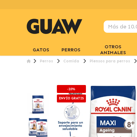
OTROS
GATOS
PERROS
ANIMALES
Perros
Comida
Piensos para perros
-10%
ENVÍO GRATIS