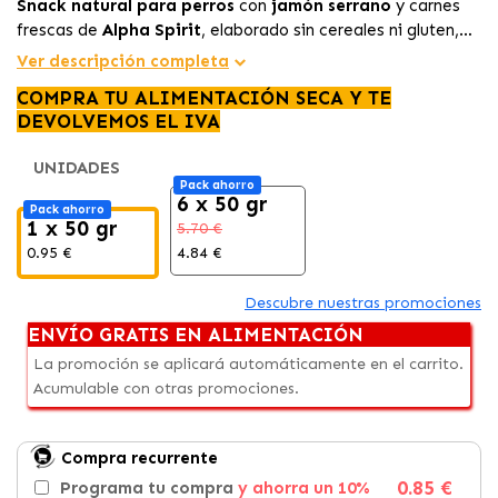
Snack natural para perros
con
jamón serrano
y carnes
frescas de
Alpha Spirit
, elaborado sin cereales ni gluten,
con una textura tierna y un sabor irresistible que tu peludo
Ver descripción completa
adorará.
COMPRA TU ALIMENTACIÓN SECA Y TE
DEVOLVEMOS EL IVA
UNIDADES
Pack ahorro
6 x 50 gr
Pack ahorro
1 x 50 gr
5.70 €
0.95 €
4.84 €
Descubre nuestras promociones
ENVÍO GRATIS EN ALIMENTACIÓN
La promoción se aplicará automáticamente en el carrito.
Acumulable con otras promociones.
Compra recurrente
0.85 €
Programa tu compra
y ahorra un 10%