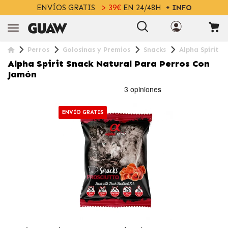
ENVÍOS GRATIS
> 39€
EN 24/48H
+ INFO
Perros
Golosinas y Premios
Snacks
Alpha Spirit 
Alpha Spirit Snack Natural Para Perros Con
Jamón
ENVÍO GRATIS