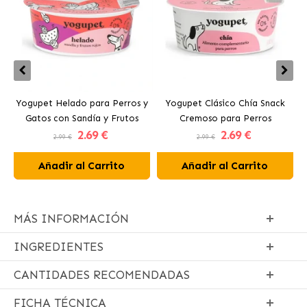
Yogupet Helado para Perros y
Yogupet Clásico Chía Snack
Gatos con Sandía y Frutos
Cremoso para Perros
2
.69 €
2
.69 €
Rojos
2.99 €
2.99 €
Añadir al Carrito
Añadir al Carrito
MÁS INFORMACIÓN
INGREDIENTES
CANTIDADES RECOMENDADAS
FICHA TÉCNICA