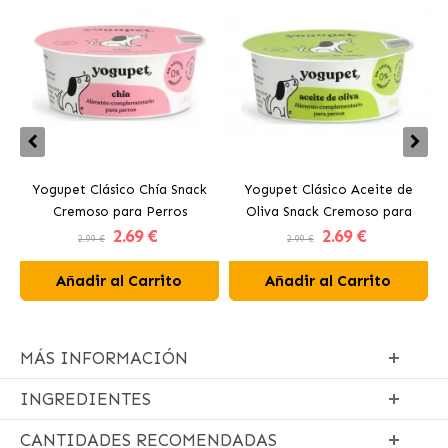
Yogupet Clásico Chía Snack
Yogupet Clásico Aceite de
Cremoso para Perros
Oliva Snack Cremoso para
2
.69 €
2
.69 €
Perros
2.99 €
2.99 €
Añadir al Carrito
Añadir al Carrito
MÁS INFORMACIÓN
INGREDIENTES
CANTIDADES RECOMENDADAS