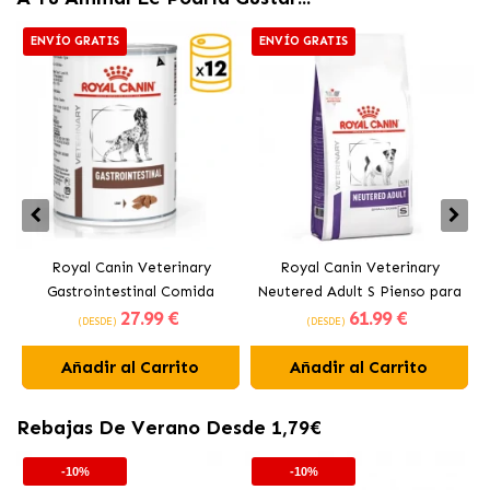
ENVÍO GRATIS
ENVÍO GRATIS
Royal Canin Veterinary
Royal Canin Veterinary
Gastrointestinal Comida
Neutered Adult S Pienso para
27
.99 €
61
.99 €
Húmeda para Perros en Paté
Perros Pequeños Esterilizados
C
(DESDE)
(DESDE)
Añadir al Carrito
Añadir al Carrito
Rebajas De Verano Desde 1,79€
-10%
-10%