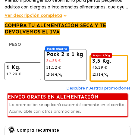
Pienso hipoalergénico veterinario para perros pequeños
adultos con alergias o intolerancias alimentarias, que ayuda
a reducir reacciones adversas, protege la piel, cuida la
Ver descripción completa
salud oral y contribuye a prevenir la formación de cristales
COMPRA TU ALIMENTACIÓN SECA Y TE
urinarios.
DEVOLVEMOS EL IVA
PESO
Pack ahorro
Pack 2 x 1 kg
Mejor €/Kg
3,5 Kg.
34.58 €
9
1 Kg.
31.12 €
45.19 €
8
17.29 €
15.56 €/Kg
12.91 €/Kg
1
Descubre nuestras promociones
ENVÍO GRATIS EN ALIMENTACIÓN
La promoción se aplicará automáticamente en el carrito.
Acumulable con otras promociones.
Compra recurrente