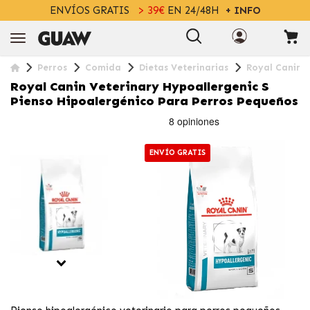
ENVÍOS GRATIS
> 39€
EN 24/48H
+ INFO
Perros
Comida
Dietas Veterinarias
Royal Canin V
Royal Canin Veterinary Hypoallergenic S
Pienso Hipoalergénico Para Perros Pequeños
ENVÍO GRATIS