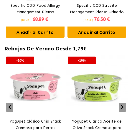
Specific CDD Food Allergy
Specific CCD Struvite
Management Pienso
Management Pienso Urinario
S
68
.89 €
76
.50 €
Hipoalergénico para Perros
para Perros
(DESDE)
(DESDE)
Añadir al Carrito
Añadir al Carrito
Rebajas De Verano Desde 1,79€
-10%
-10%
Yogupet Clásico Chía Snack
Yogupet Clásico Aceite de
Cremoso para Perros
Oliva Snack Cremoso para