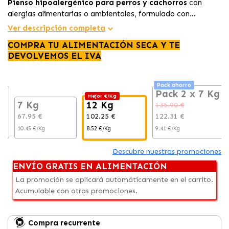
Pienso hipoalergénico para perros y cachorros
con
alergias alimentarias o ambientales, formulado con
proteína de salmón hidrolizada y arroz de alta
Ver descripción completa
digestibilidad. Ayuda a
cuidar la piel sensible, reducir las
COMPRA TU ALIMENTACIÓN SECA Y TE
intolerancias
y favorecer una buena salud digestiva.
DEVOLVEMOS EL IVA
Pack ahorro
g
Pack 2 x 7 Kg
Mejor €/Kg
7 Kg
12 Kg
135.90 €
67.95 €
102.25 €
122.31 €
10.45 €/Kg
8.52 €/Kg
9.41 €/Kg
Descubre nuestras promociones
ENVÍO GRATIS EN ALIMENTACIÓN
La promoción se aplicará automáticamente en el carrito.
Acumulable con otras promociones.
Compra recurrente