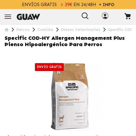
ENVÍOS GRATIS
> 39€
EN 24/48H
+ INFO
Perros
Comida
Dietas Veterinarias
Specific COD
Specific COD-HY Allergen Management Plus
Pienso Hipoalergénico Para Perros
ENVÍO GRATIS