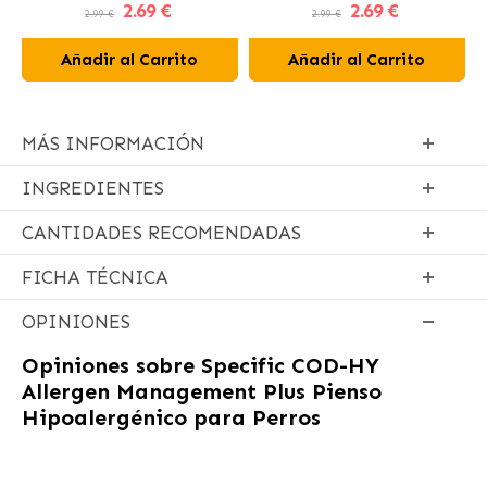
2
.69 €
2
.69 €
Perros
2.99 €
2.99 €
Añadir al Carrito
Añadir al Carrito
MÁS INFORMACIÓN
INGREDIENTES
CANTIDADES RECOMENDADAS
FICHA TÉCNICA
OPINIONES
Opiniones sobre
Specific COD-HY
Allergen Management Plus Pienso
Hipoalergénico para Perros