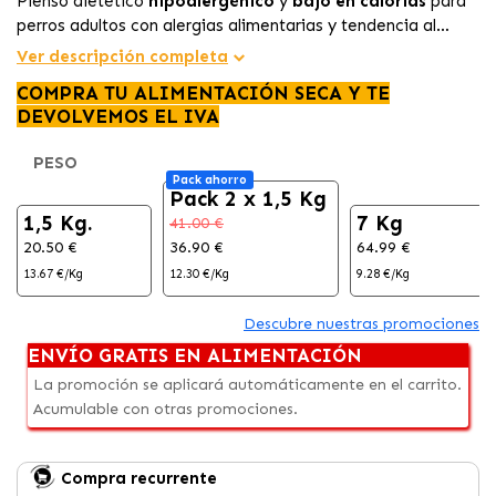
Pienso dietético
hipoalergénico
y
bajo en calorías
para
perros adultos con alergias alimentarias y tendencia al
sobrepeso.
Ver descripción completa
COMPRA TU ALIMENTACIÓN SECA Y TE
DEVOLVEMOS EL IVA
PESO
Pack ahorro
Pack 2 x 1,5 Kg
1,5 Kg.
7 Kg
41.00 €
20.50 €
36.90 €
64.99 €
13.67 €/Kg
12.30 €/Kg
9.28 €/Kg
Descubre nuestras promociones
ENVÍO GRATIS EN ALIMENTACIÓN
La promoción se aplicará automáticamente en el carrito.
Acumulable con otras promociones.
Compra recurrente