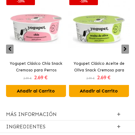
-10%
-10%
Yogupet Clásico Chía Snack
Yogupet Clásico Aceite de
Cremoso para Perros
Oliva Snack Cremoso para
2
.69 €
2
.69 €
Perros
2.99 €
2.99 €
Añadir al Carrito
Añadir al Carrito
MÁS INFORMACIÓN
INGREDIENTES