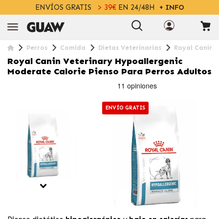
ENVÍOS GRATIS
> 39€
EN 24/48H
+ INFO
Perros
Comida
Dietas Veterinarias
Royal Canin V
Royal Canin Veterinary Hypoallergenic
Moderate Calorie Pienso Para Perros Adultos
ENVÍO GRATIS