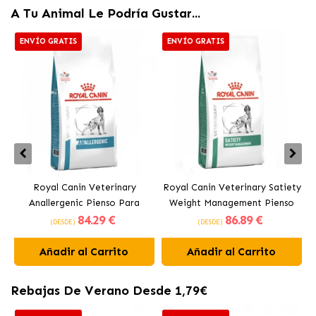
A Tu Animal Le Podría Gustar...
ENVÍO GRATIS
ENVÍO GRATIS
Royal Canin Veterinary
Royal Canin Veterinary Satiety
Anallergenic Pienso Para
Weight Management Pienso
84
.29 €
86
.89 €
Perros Adultos
Para Perros Adultos
(DESDE)
(DESDE)
Añadir al Carrito
Añadir al Carrito
Rebajas De Verano Desde 1,79€