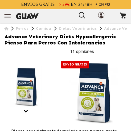
ENVÍOS GRATIS
> 39€
EN 24/48H
+ INFO
Perros
Comida
Dietas Veterinarias
Advance Veter
Advance Veterinary Diets Hypoallergenic
Pienso Para Perros Con Intolerancias
ENVÍO GRATIS