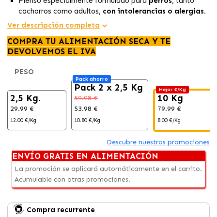
Pienso especialmente formulado para
perros
, tanto
cachorros como adultos,
con intolerancias o alergias.
Promueve la
tolerancia digestiva
en perros sensibles,
Ver descripción completa
mejorando la eficiencia digestiva
,
facilitando la
COMPRA TU ALIMENTACIÓN SECA Y TE
digestión
y
reduciendo posibles molestias.
DEVOLVEMOS EL IVA
No solo beneficia la
salud digestiva
, sino que también
garantiza un sabor superior.
PESO
Pack ahorro
Pack 2 x 2,5 Kg
Mejor €/Kg
2,5 Kg.
10 Kg
59.98 €
29.99 €
53.98 €
79.99 €
12.00 €/Kg
10.80 €/Kg
8.00 €/Kg
Descubre nuestras promociones
ENVÍO GRATIS EN ALIMENTACIÓN
La promoción se aplicará automáticamente en el carrito.
Acumulable con otras promociones.
Compra recurrente