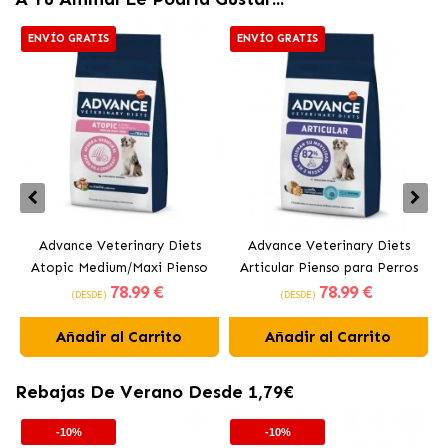
ENVÍO GRATIS
ENVÍO GRATIS
Advance Veterinary Diets
Advance Veterinary Diets
Atopic Medium/Maxi Pienso
Articular Pienso para Perros
78
.99 €
78
.99 €
para Perros Medianos y
con Pollo
P
(DESDE)
(DESDE)
Grandes con Trucha
Añadir al Carrito
Añadir al Carrito
Rebajas De Verano Desde 1,79€
-10%
-10%