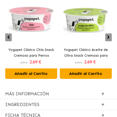
Yogupet Clásico Chía Snack
Yogupet Clásico Aceite de
Cremoso para Perros
Oliva Snack Cremoso para
2
.69 €
2
.69 €
Perros
2.99 €
2.99 €
Añadir al Carrito
Añadir al Carrito
MÁS INFORMACIÓN
INGREDIENTES
FICHA TÉCNICA