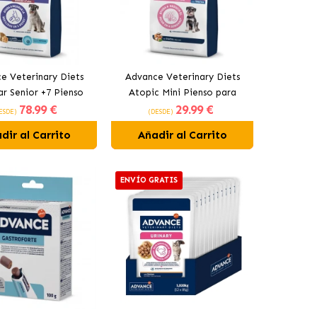
e Veterinary Diets
Advance Veterinary Diets
ar Senior +7 Pienso
Atopic Mini Pienso para
78
.99 €
29
.99 €
 Perros Mayores
Perros Pequeños con Trucha
ESDE)
(DESDE)
dir al Carrito
Añadir al Carrito
ENVÍO GRATIS