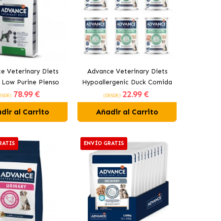
e Veterinary Diets
Advance Veterinary Diets
 Low Purine Pienso
Hypoallergenic Duck Comida
78
.99 €
22
.99 €
para Perros
Húmeda para Perros con
ESDE)
(DESDE)
Pato
dir al Carrito
Añadir al Carrito
RATIS
ENVÍO GRATIS