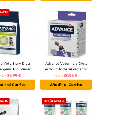
RATIS
e Veterinary Diets
Advance Veterinary Diets
ergenic Mini Pienso
Articularforte Suplemento
25
.99 €
30
.95 €
 Perros Pequeños
Articular Para Perros
ESDE)
(DESDE)
dir al Carrito
Añadir al Carrito
RATIS
ENVÍO GRATIS