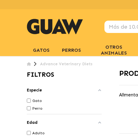
OTROS
GATOS
PERROS
ANIMALES
Advance Veterinary Diets
PROD
FILTROS
Especie
Alimenta
Gato
Perro
Edad
Adulto