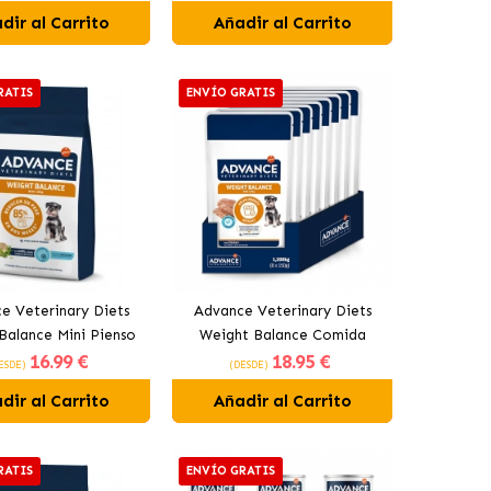
dir al Carrito
Añadir al Carrito
RATIS
ENVÍO GRATIS
e Veterinary Diets
Advance Veterinary Diets
Balance Mini Pienso
Weight Balance Comida
16
.99 €
18
.95 €
erros Pequeños con
Húmeda para Perros con
ESDE)
(DESDE)
Pollo
Sobrepeso
dir al Carrito
Añadir al Carrito
RATIS
ENVÍO GRATIS