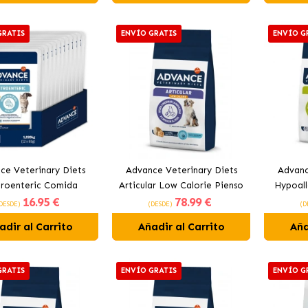
GRATIS
ENVÍO GRATIS
ENVÍO G
ce Veterinary Diets
Advance Veterinary Diets
Advanc
troenteric Comida
Articular Low Calorie Pienso
Hypoall
16
.95 €
78
.99 €
da para Gatos con
Para Perros con Pollo
Para
DESDE)
(DESDE)
(D
lemas Intestinales
adir al Carrito
Añadir al Carrito
Aña
GRATIS
ENVÍO GRATIS
ENVÍO G