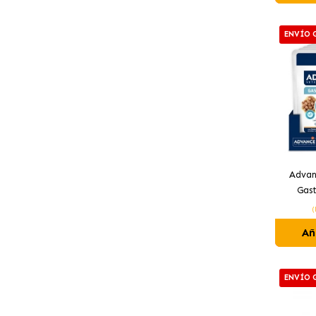
ENVÍO 
Advan
Gas
Húme
(
Prob
Añ
ENVÍO 