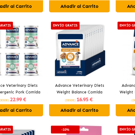
andes con Trucha
Trucha
adir al Carrito
Añadir al Carrito
Aña
GRATIS
ENVÍO GRATIS
ENVÍO G
ce Veterinary Diets
Advance Veterinary Diets
Advanc
lergenic Pork Comida
Weight Balance Comida
Weight 
22
.99 €
16
.95 €
a para Perros con
Húmeda para Gatos con
para P
DESDE)
(DESDE)
(D
Cerdo
Sobrepeso
adir al Carrito
Añadir al Carrito
Aña
GRATIS
ENVÍO G
-10%