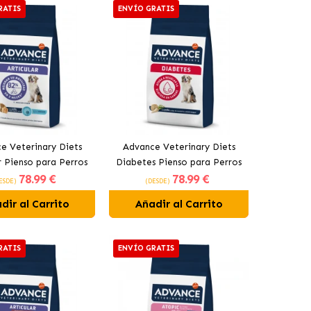
RATIS
ENVÍO GRATIS
e Veterinary Diets
Advance Veterinary Diets
r Pienso para Perros
Diabetes Pienso para Perros
78
.99 €
78
.99 €
con Pollo
con Pollo
ESDE)
(DESDE)
dir al Carrito
Añadir al Carrito
RATIS
ENVÍO GRATIS