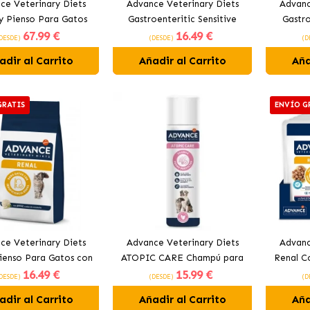
ce Veterinary Diets
Advance Veterinary Diets
Advanc
y Pienso Para Gatos
Gastroenteritic Sensitive
Gastr
67
.99 €
16
.49 €
con Pollo
Pienso Para Gatos con Pavo
Diges
DESDE)
(DESDE)
(D
adir al Carrito
Añadir al Carrito
Aña
GRATIS
ENVÍO G
ce Veterinary Diets
Advance Veterinary Diets
Advanc
ienso Para Gatos con
ATOPIC CARE Champú para
Renal C
16
.49 €
15
.99 €
Arroz
perros
Gatos co
DESDE)
(DESDE)
(D
adir al Carrito
Añadir al Carrito
Aña