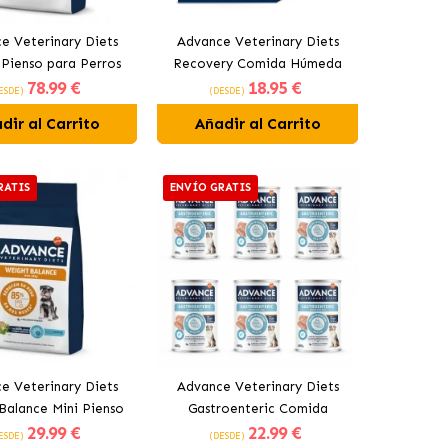
e Veterinary Diets
Advance Veterinary Diets
 Pienso para Perros
Recovery Comida Húmeda
78
.99 €
18
.95 €
con Pollo
para Perros y Gatos
ESDE)
(DESDE)
dir al Carrito
Añadir al Carrito
RATIS
ENVÍO GRATIS
e Veterinary Diets
Advance Veterinary Diets
Balance Mini Pienso
Gastroenteric Comida
29
.99 €
22
.99 €
 Perros Pequeños
Húmeda para Perros
ESDE)
(DESDE)