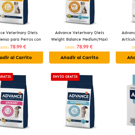
ce Veterinary Diets
Advance Veterinary Diets
Advanc
ienso para Perros con
Weight Balance Medium/Maxi
Articul
78
.99 €
78
.99 €
Arroz
Pienso para Perros Medianos
Para
DESDE)
(DESDE)
(D
y Grandes con Pollo
adir al Carrito
Añadir al Carrito
Aña
GRATIS
ENVÍO GRATIS