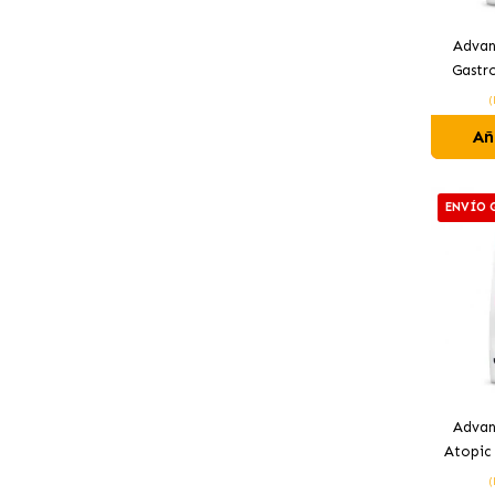
Advan
Gastr
Par
(
Añ
ENVÍO 
Advan
Atopic
para
(