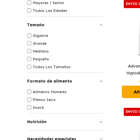
Mayores / Senior
ENVÍO 
Todas Las Edades
Tamaño
Gigante
Grande
Mediano
Pequeño
Advan
Todos Los Tamaños
Hypoal
Perro
Formato de alimento
(
Añ
Alimento Húmedo
Pienso Seco
Snack
ENVÍO 
Nutrición
Necesidades especiales