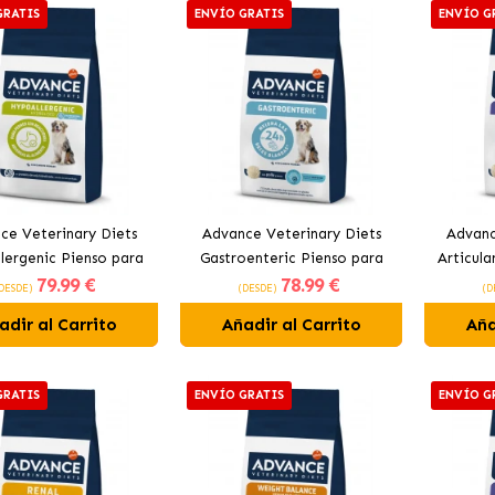
GRATIS
ENVÍO GRATIS
ENVÍO G
ce Veterinary Diets
Advance Veterinary Diets
Advanc
lergenic Pienso para
Gastroenteric Pienso para
Articula
79
.99 €
78
.99 €
s con Intolerancias
Perros con Pollo y Arroz
DESDE)
(DESDE)
(D
adir al Carrito
Añadir al Carrito
Aña
GRATIS
ENVÍO GRATIS
ENVÍO G