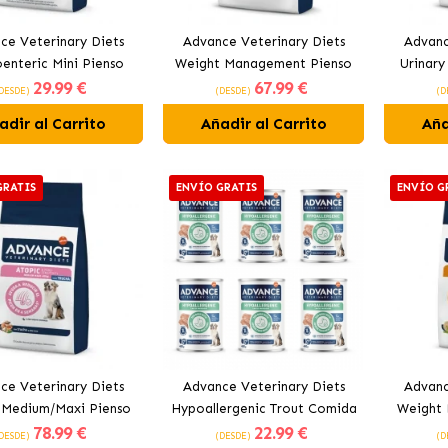
ce Veterinary Diets
Advance Veterinary Diets
Advanc
oenteric Mini Pienso
Weight Management Pienso
Urinary
29
.99 €
67
.99 €
a Perros Pequeños
para Gatos con Pavo
DESDE)
(DESDE)
(D
adir al Carrito
Añadir al Carrito
Aña
GRATIS
ENVÍO GRATIS
ENVÍO G
ce Veterinary Diets
Advance Veterinary Diets
Advanc
 Medium/Maxi Pienso
Hypoallergenic Trout Comida
Weight 
78
.99 €
22
.99 €
 Perros Medianos y
Húmeda para Perros con
Para
DESDE)
(DESDE)
(D