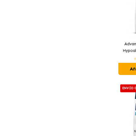
Advan
Hypoal
(
Añ
ENVÍO 