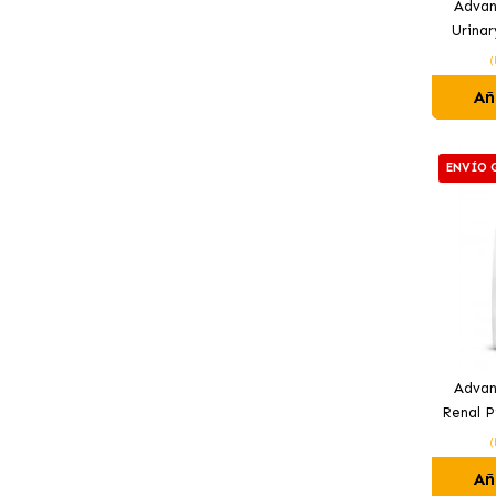
Advan
Urinar
(
Añ
ENVÍO 
Advan
Renal P
(
Añ