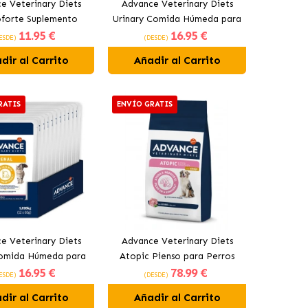
e Veterinary Diets
Advance Veterinary Diets
oforte Suplemento
Urinary Comida Húmeda para
11
.95 €
16
.95 €
tivo Para Perros
Gatos con Problemas
ESDE)
(DESDE)
Urinarios
dir al Carrito
Añadir al Carrito
RATIS
ENVÍO GRATIS
e Veterinary Diets
Advance Veterinary Diets
omida Húmeda para
Atopic Pienso para Perros
16
.95 €
78
.99 €
n Problemas Renales
con Conejo
ESDE)
(DESDE)
dir al Carrito
Añadir al Carrito