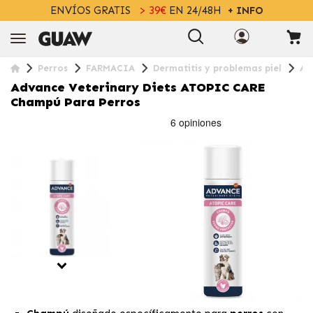
ENVÍOS GRATIS
> 39€
EN 24/48H
+ INFO
Perros
FARMACIA
Dermatitis y problemas piel
Ad
Advance Veterinary Diets ATOPIC CARE
Champú Para Perros