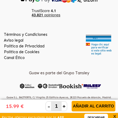
Términos y Condiciones
Aviso legal
Política de Privacidad
Política de Cookies
Canal Ético
Guaw es parte del Grupo Tansley
Guaw S.L. B42793976, C/ Virgilio 25 Edificio Ayessa, 28223 Pozuelo de Alarcón, Madrid.
(Spain)
-
+
15.99 €
AÑADIR AL CARRITO
x
Recibe ofertas exclusivas por la
APP
DESCARGAR