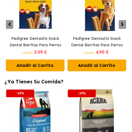
Pedigree Dentastix Snack
Pedigree Dentastix Snack
Dental Barritas Para Perros
Dental Barritas Para Perros
3
.99 €
4
.99 €
Medianos 10-25 kg
Grandes +25 kg
(DESDE)
(DESDE)
Añadir al Carrito
Añadir al Carrito
¿Ya Tienes Su Comida?
-10%
-10%