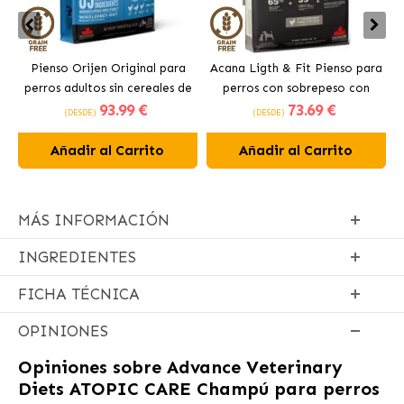
Pienso Orijen Original para
Acana Ligth & Fit Pienso para
perros adultos sin cereales de
perros con sobrepeso con
93
.99 €
73
.69 €
pollo
pollo fresco
(DESDE)
(DESDE)
Añadir al Carrito
Añadir al Carrito
MÁS INFORMACIÓN
INGREDIENTES
FICHA TÉCNICA
OPINIONES
Opiniones sobre
Advance Veterinary
Diets ATOPIC CARE Champú para perros