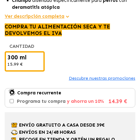
Champú
diseñado específicamente para
perros
con
deramatitis atópica
Ejerce una triple acción:
antiirritante, reestructurante
Ver descripción completa
y antiséptica.
COMPRA TU ALIMENTACIÓN SECA Y TE
Contribuye a
restaurar y mantener
la
piel y el pelaje
DEVOLVEMOS EL IVA
del perro sano, brillante y fuerte.
CANTIDAD
300 ml
15.99 €
Descubre nuestras promociones
Compra recurrente
14.39 €
Programa tu compra
y ahorra un 10%
ENVÍO GRATUITO A CASA DESDE 39€
ENVÍOS EN 24/48 HORAS
RECOGE EN TIENDA Y OBTÉN UN REGALO