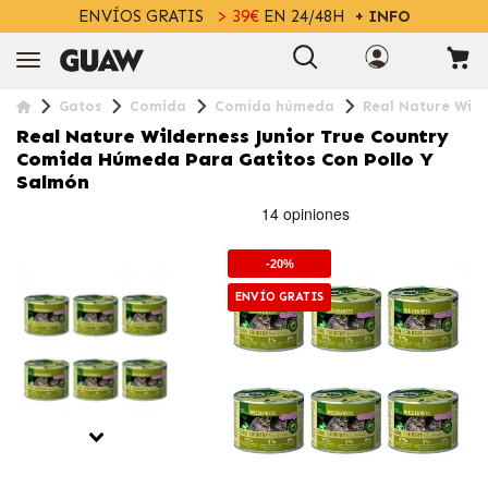
ENVÍOS GRATIS
> 39€
EN 24/48H
+ INFO
Gatos
Comida
Comida húmeda
Real Nature Wild
Real Nature Wilderness Junior True Country
Comida Húmeda Para Gatitos Con Pollo Y
Salmón
-20%
ENVÍO GRATIS