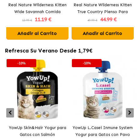
Real Nature Wilderness Kitten
Real Nature Wilderness Kitten
Wide Savannah Comida
True Country Pienso Para
11
.19 €
44
.99 €
Húmeda Para Gatitos con
Gatitos con Pescado
13.99 €
49.99 €
Cordero
Añadir al Carrito
Añadir al Carrito
Refresca Su Verano Desde 1,79€
-10%
-10%
YowUp Skin&Hair Yogur para
YowUp L.Casei Inmune System
Y
Gatos con Salmón
Yogur para Gatos con Pavo