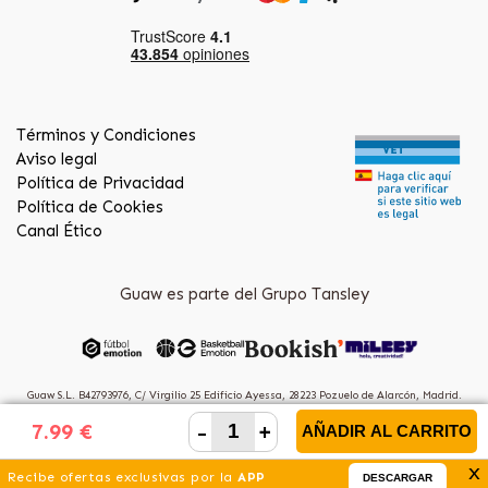
Términos y Condiciones
Aviso legal
Política de Privacidad
Política de Cookies
Canal Ético
Guaw es parte del Grupo Tansley
Guaw S.L. B42793976, C/ Virgilio 25 Edificio Ayessa, 28223 Pozuelo de Alarcón, Madrid.
(Spain)
-
+
7.99 €
AÑADIR AL CARRITO
x
Recibe ofertas exclusivas por la
APP
DESCARGAR