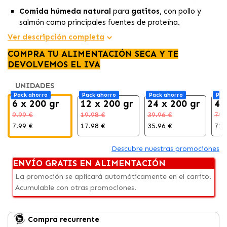
Comida húmeda natural
para
gatitos
, con pollo y
salmón como principales fuentes de proteína.
Sin cereales, con un alto contenido de
carne de calidad
Ver descripción completa
y sin aditivos ni conservantes artificiales.
COMPRA TU ALIMENTACIÓN SECA Y TE
Nutrientes esenciales para el
crecimiento saludable
DEVOLVEMOS EL IVA
de los gatitos,
inspirada en la dieta de los felinos
salvajes.
UNIDADES
Pack ahorro
Pack ahorro
Pack ahorro
Pac
6 x 200 gr
12 x 200 gr
24 x 200 gr
48
9.99 €
19.98 €
39.96 €
79.
7.99 €
17.98 €
35.96 €
71.
Descubre nuestras promociones
ENVÍO GRATIS EN ALIMENTACIÓN
La promoción se aplicará automáticamente en el carrito.
Acumulable con otras promociones.
Compra recurrente