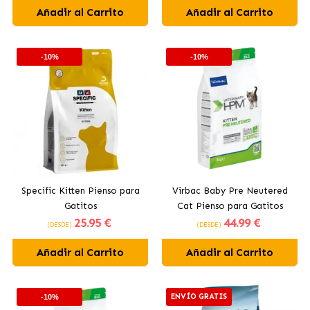
Añadir al Carrito
Añadir al Carrito
-10%
-10%
Specific Kitten Pienso para
Virbac Baby Pre Neutered
Gatitos
Cat Pienso para Gatitos
25
.95 €
44
.99 €
Esterilizados
(DESDE)
(DESDE)
Añadir al Carrito
Añadir al Carrito
ENVÍO GRATIS
-10%