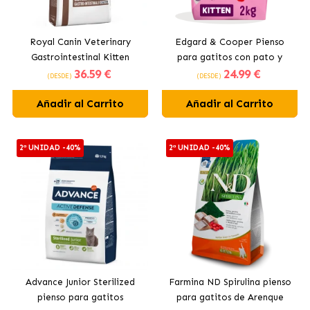
Royal Canin Veterinary
Edgard & Cooper Pienso
Gastrointestinal Kitten
para gatitos con pato y
36
.59 €
24
.99 €
Pienso para Gatitos
pollo
(DESDE)
(DESDE)
Añadir al Carrito
Añadir al Carrito
2ª UNIDAD -40%
2ª UNIDAD -40%
Advance Junior Sterilized
Farmina ND Spirulina pienso
pienso para gatitos
para gatitos de Arenque