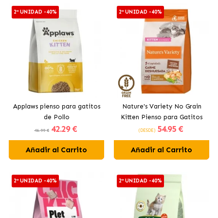
2ª UNIDAD -40%
2ª UNIDAD -40%
Applaws pienso para gatitos
Nature's Variety No Grain
de Pollo
Kitten Pienso para Gatitos
42
.29 €
54
.95 €
con Pollo Campero
46.99 €
(DESDE)
Añadir al Carrito
Añadir al Carrito
2ª UNIDAD -40%
2ª UNIDAD -40%