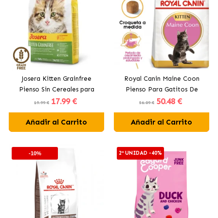
Josera Kitten Grainfree
Royal Canin Maine Coon
Pienso Sin Cereales para
Pienso Para Gatitos De
17
.99 €
50
.48 €
Gatitos
Raza
19.99 €
56.09 €
Añadir al Carrito
Añadir al Carrito
2ª UNIDAD -40%
-10%