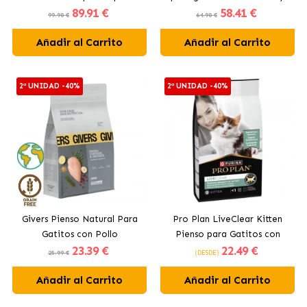
89
.91 €
58
.41 €
gatitos con Pollo
Calabaza
99.90 €
64.90 €
Añadir al Carrito
Añadir al Carrito
2ª UNIDAD -40%
2ª UNIDAD -40%
Givers Pienso Natural Para
Pro Plan LiveClear Kitten
Gatitos con Pollo
Pienso para Gatitos con
23
.39 €
22
.49 €
Pavo
25.99 €
(DESDE)
Añadir al Carrito
Añadir al Carrito