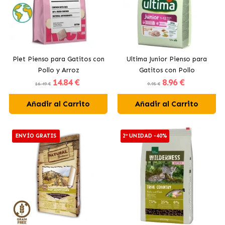
Plet Pienso para Gatitos con
Ultima Junior Pienso para
Pollo y Arroz
Gatitos con Pollo
14
.84 €
8
.96 €
16.49 €
9.95 €
Añadir al Carrito
Añadir al Carrito
ENVÍO GRATIS
2ª UNIDAD -40%