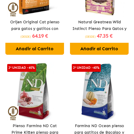
Orijen Original Cat pienso
Natural Greatness Wild
para gatos y gatitos con
Instinct Pienso Para Gatos y
64
.19 €
47
.35 €
pollo
Gatitos
(DESDE)
(DESDE)
Añadir al Carrito
Añadir al Carrito
2ª UNIDAD -40%
2ª UNIDAD -40%
Pienso Farmina ND Cat
Farmina ND Ocean pienso
Prime Kitten pienso para
para gatitos de Bacalao y