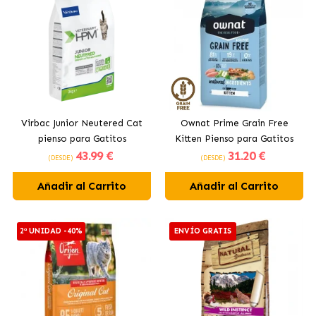
Virbac Junior Neutered Cat
Ownat Prime Grain Free
pienso para Gatitos
Kitten Pienso para Gatitos
43
.99 €
31
.20 €
Esterilizados
(DESDE)
(DESDE)
Añadir al Carrito
Añadir al Carrito
2ª UNIDAD -40%
ENVÍO GRATIS