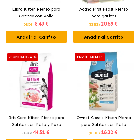
Libra Kitten Pienso para
Acana First Feast Pienso
Gatitos con Pollo
para gatitos
8
.49 €
20
.69 €
(DESDE)
(DESDE)
Añadir al Carrito
Añadir al Carrito
2ª UNIDAD -40%
ENVÍO GRATIS
Brit Care Kitten Pienso para
Ownat Classic Kitten Pienso
Gatitos con Pollo y Pavo
para Gatitos con Pollo
44
.51 €
16
.22 €
49.45 €
(DESDE)