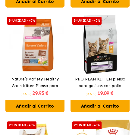
Añadir al Carrito
Añadir al Carrito
2ª UNIDAD -40%
2ª UNIDAD -40%
Nature´s Variety Healthy
PRO PLAN KITTEN pienso
Grain Kitten Pienso para
para gatitos con pollo
29
.95 €
19
.09 €
Gatitos con Pescado Blanco
(DESDE)
(DESDE)
Añadir al Carrito
Añadir al Carrito
2ª UNIDAD -40%
2ª UNIDAD -40%