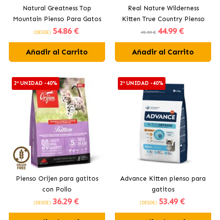
Natural Greatness Top
Real Nature Wilderness
Mountain Pienso Para Gatos
Kitten True Country Pienso
54
.86 €
44
.99 €
y Gatitos con Conejo
Para Gatitos con Pescado
(DESDE)
49.99 €
Añadir al Carrito
Añadir al Carrito
2ª UNIDAD -40%
2ª UNIDAD -40%
Pienso Orijen para gatitos
Advance Kitten pienso para
con Pollo
gatitos
36
.29 €
53
.49 €
(DESDE)
(DESDE)