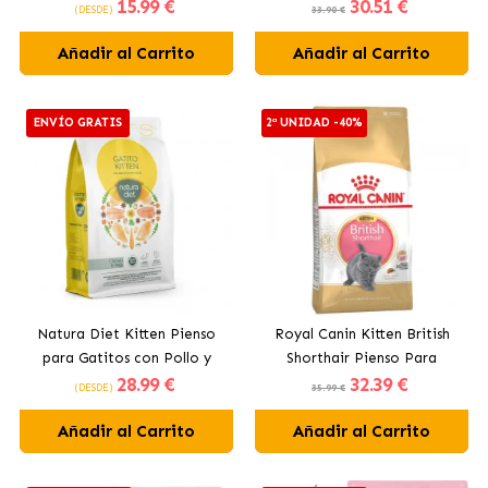
15
.99 €
30
.51 €
esterilizados
(DESDE)
33.90 €
Añadir al Carrito
Añadir al Carrito
ENVÍO GRATIS
2ª UNIDAD -40%
Natura Diet Kitten Pienso
Royal Canin Kitten British
para Gatitos con Pollo y
Shorthair Pienso Para
28
.99 €
32
.39 €
Vegetales
Gatitos De Raza
(DESDE)
35.99 €
Añadir al Carrito
Añadir al Carrito