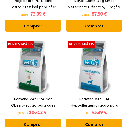
Ração Hills PD Bioma
Royal Canin Dog Small
Gastrointestinal para cães
Veterinary Urinary S/O ração
73
.89 €
87
.50 €
mini
para cães pequenos
(DESDE)
(DESDE)
Comprar
Comprar
PORTES GRÁTIS
PORTES GRÁTIS
Farmina Vet Life Nat
Farmina Vet Life
Obesity ração para cães
Hypoallergenic ração para
106
.12 €
95
.39 €
com peixe.
cães com carne de porco.
(DESDE)
(DESDE)
Comprar
Comprar