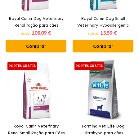
Royal Canin Dog Veterinary
Royal Canin Dog Small
Renal ração para cães
Veterinary Hypoallergenic
105
.09 €
15
.59 €
ração para cães pequenos
(DESDE)
(DESDE)
Comprar
Comprar
PORTES GRÁTIS
PORTES GRÁTIS
Royal Canin Veterinary
Farmina Vet Life Dog
Renal Small Ração para Cães
Ultrahypo para cães