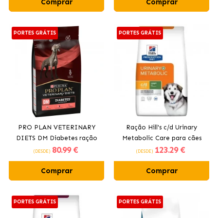
Comprar
Comprar
PORTES GRÁTIS
PORTES GRÁTIS
PRO PLAN VETERINARY
Ração Hill's c/d Urinary
DIETS DM Diabetes ração
Metabolic Care para cães
80
.99 €
123
.29 €
para cães
(DESDE)
(DESDE)
Comprar
Comprar
PORTES GRÁTIS
PORTES GRÁTIS