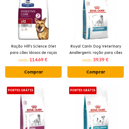
Ração Hill's Science Diet
Royal Canin Dog Veterinary
para cães idosos de raças
Anallergenic ração para cães
114
.69 €
39
.39 €
grandes
(DESDE)
(DESDE)
Comprar
Comprar
PORTES GRÁTIS
PORTES GRÁTIS