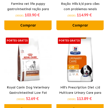
Farmina vet life puppy
Ração Hills k/d para cães
gastrointestinal ração para
com problemas renais
103
.90 €
114
.99 €
filhotes
(DESDE)
(DESDE)
Comprar
Comprar
PORTES GRÁTIS
PORTES GRÁTIS
Royal Canin Dog Veterinary
Hill's Prescription Diet c/d
Gastrointestinal Low Fat
Multicare Urinary Care para
52
.69 €
113
.89 €
ração para cães
cães
(DESDE)
(DESDE)