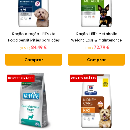
Ração a ração Hill's z/d
Ração Hill's Metabolic
Food Sensitivities para cães
Weight Loss & Maintenance
84
.49 €
72
.79 €
pequenos
para cães pequenos
(DESDE)
(DESDE)
Comprar
Comprar
PORTES GRÁTIS
PORTES GRÁTIS