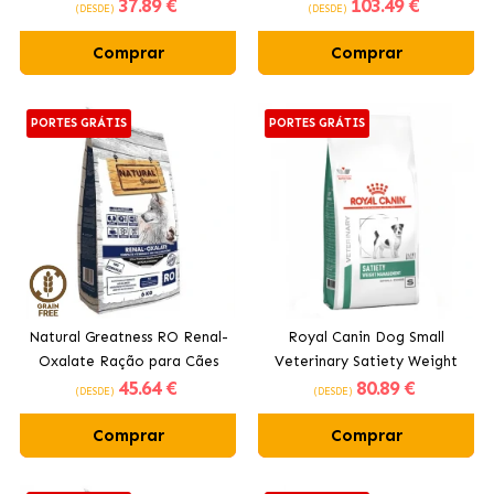
37
.89 €
103
.49 €
Pequenos
(DESDE)
(DESDE)
Comprar
Comprar
PORTES GRÁTIS
PORTES GRÁTIS
Natural Greatness RO Renal-
Royal Canin Dog Small
Oxalate Ração para Cães
Veterinary Satiety Weight
45
.64 €
80
.89 €
com Peru
Management ração para
(DESDE)
(DESDE)
cães pequenos
Comprar
Comprar