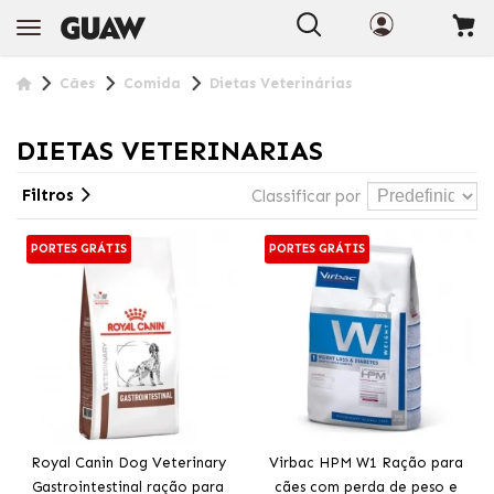
Cães
Comida
Dietas Veterinárias
DIETAS VETERINARIAS
Filtros
Classificar por
PORTES GRÁTIS
PORTES GRÁTIS
Royal Canin Dog Veterinary
Virbac HPM W1 Ração para
Gastrointestinal ração para
cães com perda de peso e