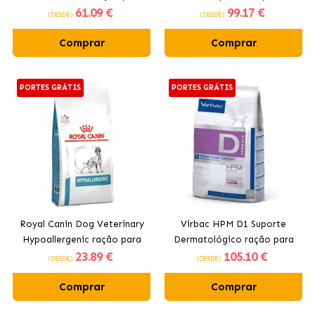
61
.09 €
99
.17 €
cães
diabetes
(DESDE)
(DESDE)
Comprar
Comprar
PORTES GRÁTIS
PORTES GRÁTIS
Royal Canin Dog Veterinary
Virbac HPM D1 Suporte
Hypoallergenic ração para
Dermatológico ração para
23
.89 €
105
.10 €
cães
cães
(DESDE)
(DESDE)
Comprar
Comprar