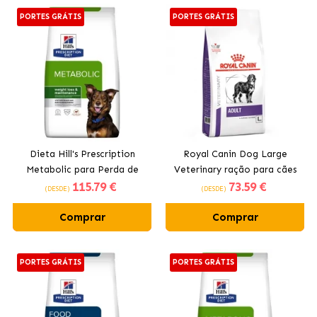
PORTES GRÁTIS
PORTES GRÁTIS
Dieta Hill's Prescription
Royal Canin Dog Large
Metabolic para Perda de
Veterinary ração para cães
115
.79 €
73
.59 €
Peso e Manutenção em Cães
grandes
(DESDE)
(DESDE)
Comprar
Comprar
PORTES GRÁTIS
PORTES GRÁTIS