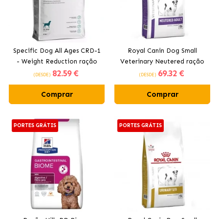
Specific Dog All Ages CRD-1
Royal Canin Dog Small
- Weight Reduction ração
Veterinary Neutered ração
82
.59 €
69
.32 €
para cães obesos ou
para cães pequenos
(DESDE)
(DESDE)
diabéticos
Comprar
Comprar
PORTES GRÁTIS
PORTES GRÁTIS