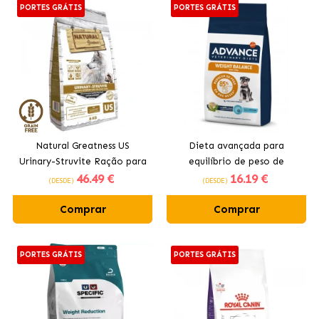
PORTES GRÁTIS
PORTES GRÁTIS
Natural Greatness US
Dieta avançada para
Urinary-Struvite Ração para
equilíbrio de peso de
46
.49 €
16
.19 €
Cães com Peru e Frango
obesidade mini para raças
(DESDE)
(DESDE)
de cães pequenos
Comprar
Comprar
PORTES GRÁTIS
PORTES GRÁTIS