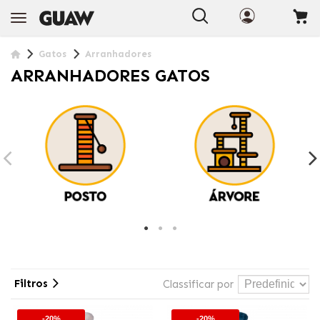
+INFO
Gatos
Arranhadores
ARRANHADORES GATOS
Filtros
Classificar por
-20%
-20%