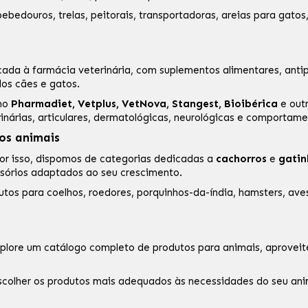
ebedouros, trelas, peitorais, transportadoras,
areias para gatos
cada à
farmácia veterinária
, com suplementos alimentares, antip
dos cães e gatos.
omo
Pharmadiet
,
Vetplus
,
VetNova
,
Stangest
,
Bioibérica
e out
rinárias, articulares, dermatológicas, neurológicas e comportame
os animais
Por isso, dispomos de categorias dedicadas a
cachorros
e
gatin
ssórios adaptados ao seu crescimento.
s para coelhos, roedores, porquinhos-da-índia, hamsters, aves
plore um catálogo completo de produtos para animais, aprovei
escolher os produtos mais adequados às necessidades do seu ani