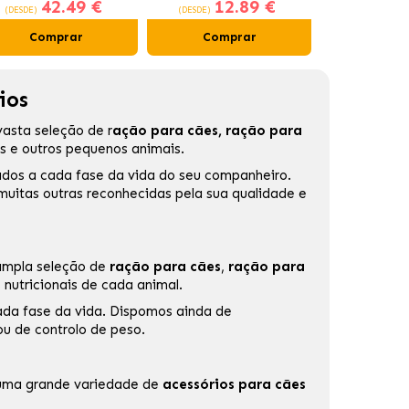
42.49 €
12.89 €
70
interior
Gastrointestinal Para
pei
(DESDE)
(DESDE)
(DESDE)
Cães e Gatos
Comprar
Comprar
Comp
ios
 vasta seleção de
r
ação para cães
,
ração para
es e outros pequenos animais.
dos a cada fase da vida do seu companheiro.
muitas outras reconhecidas pela sua qualidade e
ampla seleção de
ração para cães
,
ração para
nutricionais de cada animal.
 cada fase da vida. Dispomos ainda de
ou de controlo de peso.
a uma grande variedade de
acessórios para cães