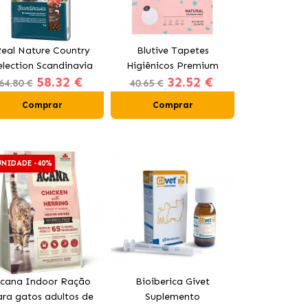
eal Nature Country
Blutive Tapetes
Pharmadiet
election Scandinavia
Higiênicos Premium
Gel Condr
58.32 €
32.52 €
17
Ração para Cães
para Cães 90x60 cm
Líquido pa
64.80 €
40.65 €
(DESDE)
dultos com Salmão
Gat
Comprar
Comprar
Comp
UNIDADE -40%
2ª UNIDADE -4
cana Indoor Ração
Bioiberica Givet
Ração Orije
ara gatos adultos de
Suplemento
para gatos 