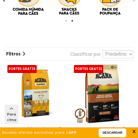
Filtros
Classificar por
PORTES GRÁTIS
PORTES GRÁTIS
Para
cima
Acana Prairie Poultry Ração
Acana Large Breed Ração
x
Receba ofertas exclusivas para o
APP
DESCARGAR
para cães com frango fresco
para cães de raças grandes