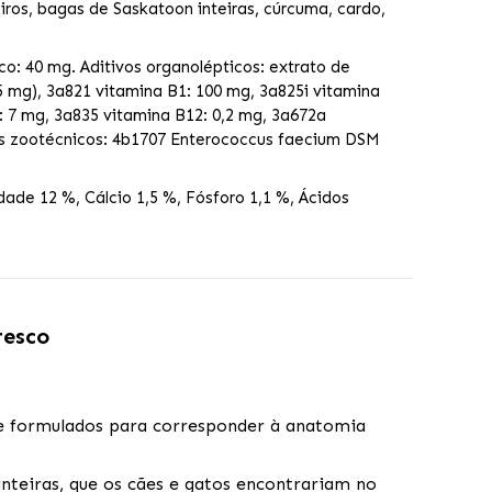
teiros, bagas de Saskatoon inteiras, cúrcuma, cardo,
co: 40 mg. Aditivos organolépticos: extrato de
5,5 mg), 3a821 vitamina B1: 100 mg, 3a825i vitamina
: 7 mg, 3a835 vitamina B12: 0,2 mg, 3a672a
ivos zootécnicos: 4b1707 Enterococcus faecium DSM
ade 12 %, Cálcio 1,5 %, Fósforo 1,1 %, Ácidos
resco
e formulados para corresponder à anatomia
nteiras, que os cães e gatos encontrariam no