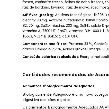
fresca, espinafre fresco, folhas de nabo frescas, fo
raiz de bardana, lavanda, raiz de malva, rosa mosq
Aditivos (por kg):
Aditivos tecnológicos: 1b306(i) 
alecrim: 80 mg. Aditivos nutricionais: 3a890 cloreto
B2: 20 mg, 3a314 niacina: 200 mg, 3a841 cálcio D-p
vitamina A: 7500 UI, 3a671 vitamina D3: 1000 UI, 
10663/NCIMB 10415: 1 x 10⁹ UFC.
Componentes analíticos:
Proteína 33 %, Conteúdo
graxos Omega-6 2,2 %, Ácidos graxos Omega-3 0,8
Conteúdo calórico (calculado):
Energia metaboliz
Cantidades recomendadas de
Acana
Alimentos biologicamente adequados
Biologicamente Adequado é uma nova categori
digestiva dos cães e gatos.
Os alimentos Biologicamente Adequados ACANA r