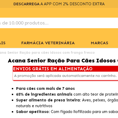
DESCARREGA
A APP COM 2% DESCONTO EXTRA
IS
FARMÁCIA VETERINÁRIA
MARCAS
ana Senior Ração para cães idosos com frango fresco
Acana Senior Ração Para Cães Idosos
ENVIOS GRÁTIS EM ALIMENTAÇÃO
A promoção será aplicada automaticamente no carrinho.
Para cães com mais de 7 anos
65% de ingredientes animais
com alto teor de proteí
Super alimento de presa inteira:
Aves, peixes, órgão
naturais e nutritivos
Sabor apetitoso:
Com fígado liofilizado para um sabor