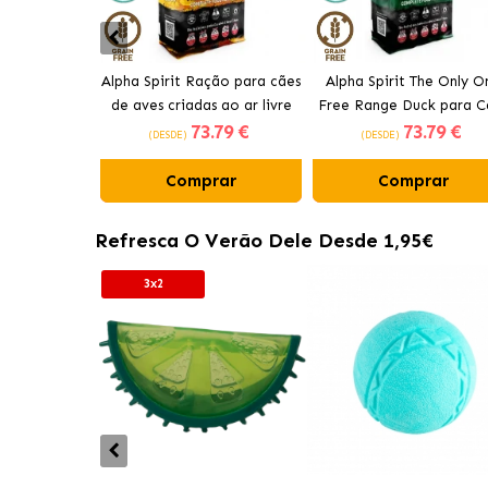
Alpha Spirit Ração para cães
Alpha Spirit The Only O
de aves criadas ao ar livre
Free Range Duck para C
73
.79 €
73
.79 €
(DESDE)
(DESDE)
Comprar
Comprar
Refresca O Verão Dele Desde 1,95€
3x2