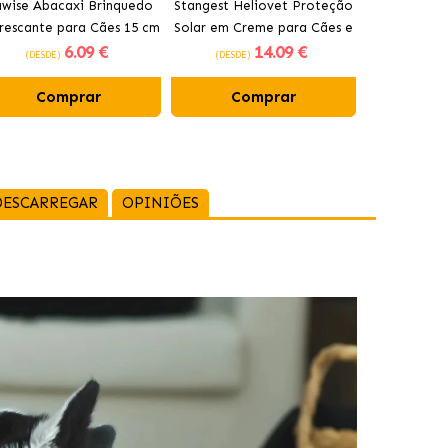
wise Abacaxi Brinquedo
Stangest Heliovet Proteção
Stangest 
rescante para Cães 15 cm
Solar em Creme para Cães e
Fotoprotet
6
.09 €
14
.09 €
Gatos FPS 50+
Gato
(DESDE)
(DESDE)
(DESDE)
Comprar
Comprar
Co
DESCARREGAR
OPINIÕES