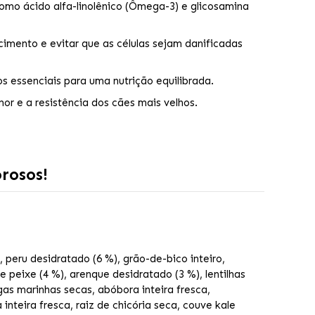
como ácido alfa-linolênico (Ômega-3) e glicosamina
imento e evitar que as células sejam danificadas
os essenciais para uma nutrição equilibrada.
mor e a resistência dos cães mais velhos.
rosos!
, peru desidratado (6 %), grão-de-bico inteiro,
de peixe (4 %), arenque desidratado (3 %), lentilhas
lgas marinhas secas, abóbora inteira fresca,
 inteira fresca, raiz de chicória seca, couve kale