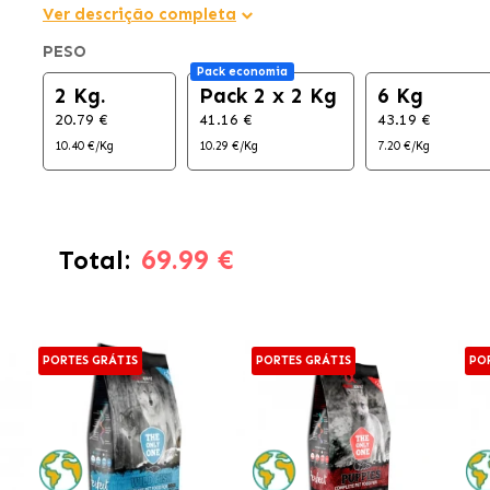
Ver descrição completa
PESO
Pack economia
2 Kg.
Pack 2 x 2 Kg
6 Kg
20.79 €
41.16 €
43.19 €
10.40 €/Kg
10.29 €/Kg
7.20 €/Kg
69.99 €
Total:
PORTES GRÁTIS
PORTES GRÁTIS
PO