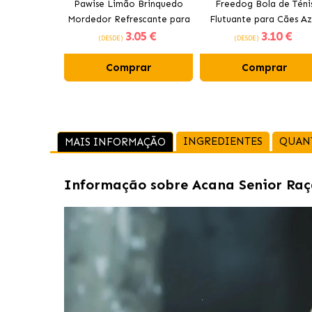
Pawise Limão Brinquedo
Freedog Bola de Téni
Mordedor Refrescante para
Flutuante para Cães Az
3
.05 €
3
.10 €
Cães 12 cm
(DESDE)
(DESDE)
Comprar
Comprar
INGREDIENTES
QUAN
MAIS INFORMAÇÃO
Informação sobre
Acana Senior Raç