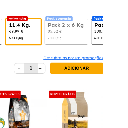
Melhor €/kg
Pack economia
Pack economia
11.4 Kg.
Pack 2 x 6 Kg
Pack 2 x 11,
69.99 €
85.52 €
138.58 €
6.14 €/Kg
7.13 €/Kg
6.08 €/Kg
Descubra as nossas promoções
-
+
ADICIONAR
RTES GRÁTIS
PORTES GRÁTIS
-15%