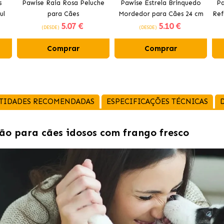
s
Pawise Raia Rosa Peluche
Pawise Estrela Brinquedo
Pa
ul
para Cães
Mordedor para Cães 24 cm
Ref
5
.07 €
5
.10 €
(DESDE)
(DESDE)
Comprar
Comprar
TIDADES RECOMENDADAS
ESPECIFICAÇÕES TÉCNICAS
ão para cães idosos com frango fresco