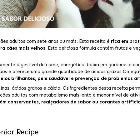
cães adultos com sete anos ou mais. Esta receita é
rica em prot
ra cães mais velhos.
Esta deliciosa fórmula contém frutas e ve
mente digestível de carne, energética, baixa em gorduras e com
 grãos e oferece uma grande quantidade de ácidos graxos Ôme
los brilhantes, pele saudável e prevenção de problemas art
ínas, ácidos graxos e cálcio. Os ingredientes desta receita pe
 cães adultos com metabolismo mais lento e menor nível de ativ
ém conservantes, realçadores de sabor ou corantes artificia
enior Recipe