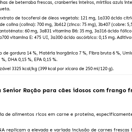
lhas de beterraba frescas, cranberries inteiros, mirtilos azuis in
ueta.
extrato de tocoferol de óleos vegetais: 121 mg, 1a330 ácido cítri
 de colina (colina): 700 mg, 3b612 (zinco: 75 mg), 3b407 (cobre: 
antoténato: 60 mg, 3a831 vitamina B6: 35 mg, 3a316 ácido fólico
3a700 vitamina E: 475 UI, 3a300 ácido ascórbico: 0,15 mg. Adit
 de gordura 14 %, Matéria inorgânica 7 %, Fibra bruta 6 %, Umid
 %, DHA 0,15 %, EPA 0,15 %.
ável 3325 kcal/kg (399 kcal por xícara de 250 ml/120 g).
 Senior Ração para cães idosos com frango f
a de alimentos ricos em carne e proteína, especificament
eplicam a elevada e variada inclusão de carnes frescas i