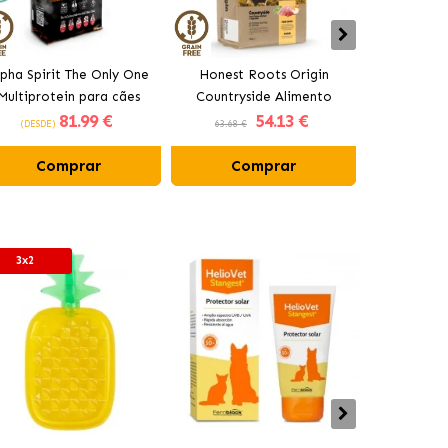
lpha Spirit The Only One
Honest Roots Origin
Honest 
Multiprotein para cães
Countryside Alimento
Countryside
81
.99 €
54
.13 €
adultos
Natural para Cães com
Natural par
(DESDE)
63.68 €
62.56 €
Frango e Vaca
Frang
Comprar
Comprar
Co
3x2