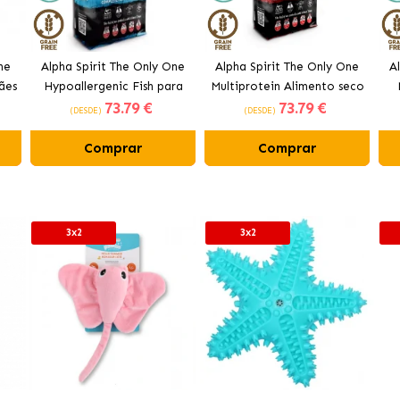
ne
Alpha Spirit The Only One
Alpha Spirit The Only One
A
ães
Hypoallergenic Fish para
Multiprotein Alimento seco
73
.79 €
73
.79 €
cães adultos
para filhotes
(DESDE)
(DESDE)
Comprar
Comprar
3x2
3x2