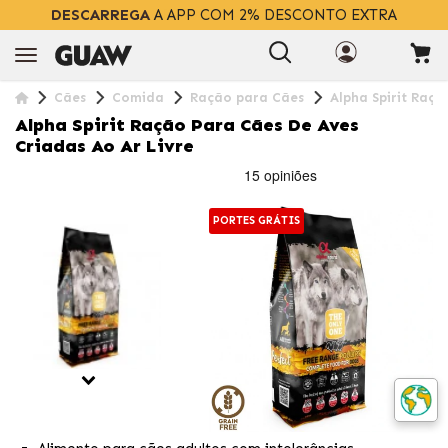
DESCARREGA
A APP COM 2% DESCONTO EXTRA
Cães
Comida
Ração para Cães
Alpha Spirit Raçã
Alpha Spirit Ração Para Cães De Aves
Criadas Ao Ar Livre
PORTES GRÁTIS