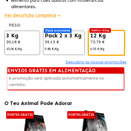
Alimento para cães adultos com intolerâncias
alimentares.
Livre de glúten, cereais, materiais desidratados e
Ver descrição completa
farinhas de carne.
PESO
Todas as gorduras provêm de fontes naturais de carne e
Pack economia
Melhor €/kg
peixe.
3 Kg
Pack 2 x 3 Kg
12 Kg
30.18 €
59.15 €
73.79 €
10.06 €/Kg
9.86 €/Kg
6.05 €/Kg
Descubra as nossas promoções
ENVIOS GRÁTIS EM ALIMENTAÇÃO
A promoção será aplicada automaticamente no
carrinho.
O Teu Animal Pode Adorar
PORTES GRÁTIS
PORTES GRÁTIS