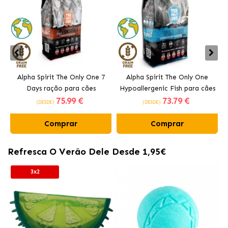
Alpha Spirit The Only One 7
Alpha Spirit The Only One
Days ração para cães
Hypoallergenic Fish para cães
M
75
.99 €
73
.79 €
adultos
(DESDE)
(DESDE)
Comprar
Comprar
Refresca O Verão Dele Desde 1,95€
3x2