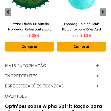
Pawise Limão Brinquedo
Freedog Bola de Ténis
Mordedor Refrescante para
Flutuante para Cães Azul
3
.05 €
3
.10 €
Cães 12 cm
(DESDE)
(DESDE)
Comprar
Comprar
MAIS INFORMAÇÃO
INGREDIENTES
ESPECIFICAÇÕES TÉCNICAS
OPINIÕES
Opiniões sobre
Alpha Spirit Ração para