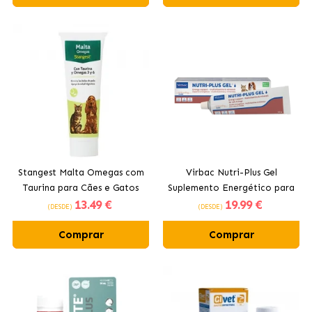
Stangest Malta Omegas com
Virbac Nutri-Plus Gel
Taurina para Cães e Gatos
Suplemento Energético para
13
.49 €
19
.99 €
Cães e Gatos
(DESDE)
(DESDE)
Comprar
Comprar