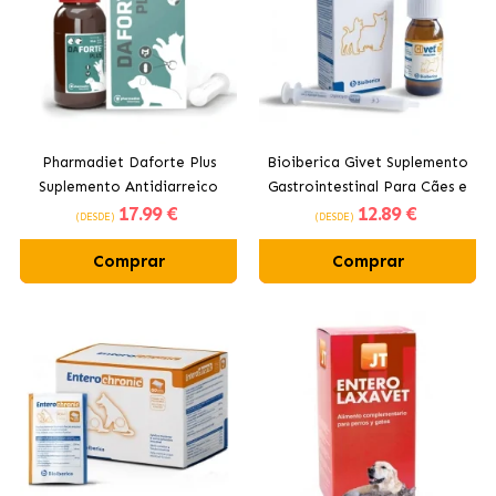
Pharmadiet Daforte Plus
Bioiberica Givet Suplemento
Suplemento Antidiarreico
Gastrointestinal Para Cães e
17
.99 €
12
.89 €
para Cães e Gatos
Gatos
(DESDE)
(DESDE)
Comprar
Comprar