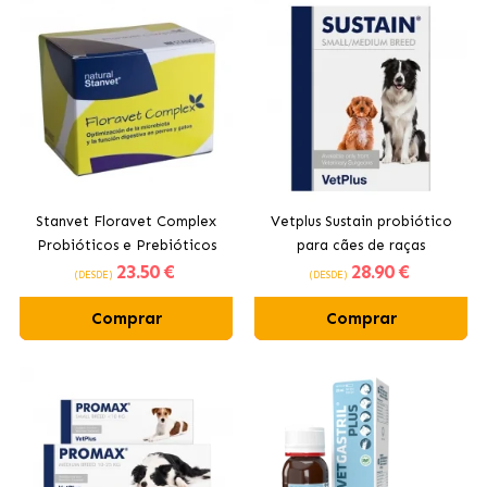
Stanvet Floravet Complex
Vetplus Sustain probiótico
Probióticos e Prebióticos
para cães de raças
23
.50 €
28
.90 €
para Cães e Gatos
pequenas/médias
(DESDE)
(DESDE)
Comprar
Comprar