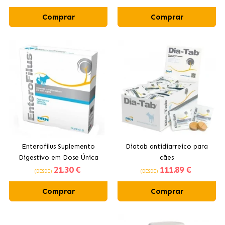
Gatos
Comprar
Comprar
Enterofilus Suplemento
Diatab antidiarreico para
Digestivo em Dose Única
cães
21
.30 €
111
.89 €
para Cães e Gatos
(DESDE)
(DESDE)
Comprar
Comprar