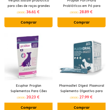
Vetplus Sustain probiótico
Proplan FortiFlora
para cães de raças grandes
Probióticos em Pó para
36
.61 €
28
.89 €
Cães
(DESDE)
(DESDE)
Comprar
Comprar
Ecuphar Proglan
Pharmadiet Digest Plasmoral
Suplementos Para Cães
Suplemento Digestivo para
20
.23 €
27
.99 €
Glândulas Anais
Cães e Gatos
(DESDE)
(DESDE)
Comprar
Comprar