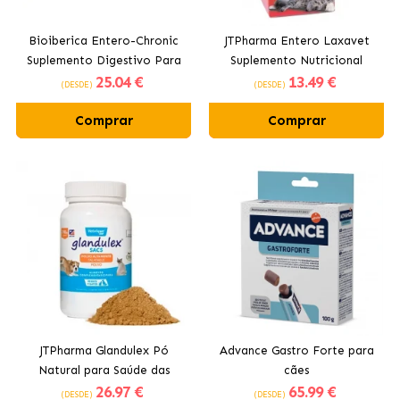
Bioiberica Entero-Chronic
JTPharma Entero Laxavet
Suplemento Digestivo Para
Suplemento Nutricional
25
.04 €
13
.49 €
Cães e Gatos
contra Prisão de Ventre
(DESDE)
(DESDE)
para Cães e Gatos
Comprar
Comprar
JTPharma Glandulex Pó
Advance Gastro Forte para
Natural para Saúde das
cães
26
.97 €
65
.99 €
Glândulas Anais de Cães e
(DESDE)
(DESDE)