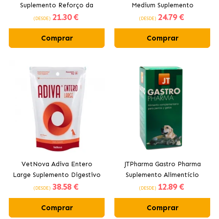
Suplemento Reforço da
Medium Suplemento
21
.30 €
24
.79 €
Mucosa Intestinal para Cães
Digestivo para Cães de
(DESDE)
(DESDE)
e Gatos
Raças Pequenas e Médias
Comprar
Comprar
VetNova Adiva Entero
JTPharma Gastro Pharma
Large Suplemento Digestivo
Suplemento Alimentício
38
.58 €
12
.89 €
para Cães de Raças Grandes
Gástrico para Cães e Gatos
(DESDE)
(DESDE)
Comprar
Comprar