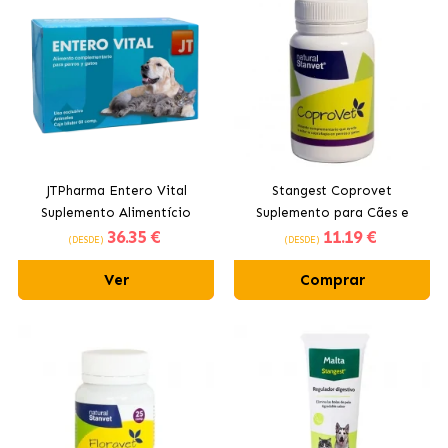
JTPharma Entero Vital
Stangest Coprovet
Suplemento Alimentício
Suplemento para Cães e
36
.35 €
11
.19 €
Antidiarreico para Cães e
Gatos
(DESDE)
(DESDE)
Gatos
Ver
Comprar