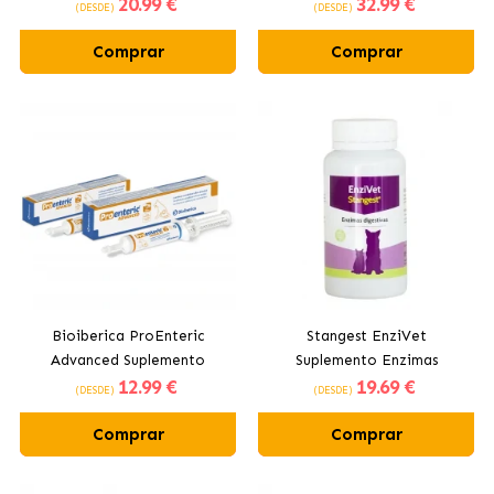
20
.99 €
32
.99 €
Cães
(DESDE)
(DESDE)
Comprar
Comprar
Bioiberica ProEnteric
Stangest EnziVet
Advanced Suplemento
Suplemento Enzimas
12
.99 €
19
.69 €
Antidiarreico Para Cães
Digestivas para Cães e
(DESDE)
(DESDE)
Gatos
Comprar
Comprar