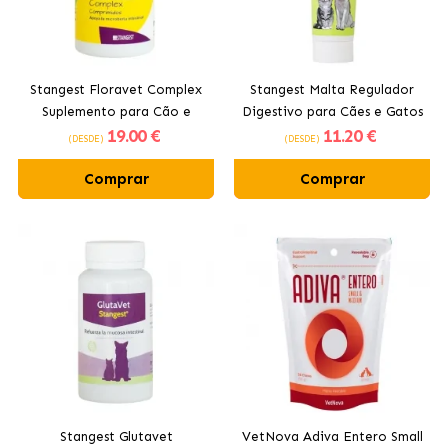
Stangest Floravet Complex
Stangest Malta Regulador
Suplemento para Cão e
Digestivo para Cães e Gatos
19
.00 €
11
.20 €
Gato
(DESDE)
(DESDE)
Comprar
Comprar
Stangest Glutavet
VetNova Adiva Entero Small