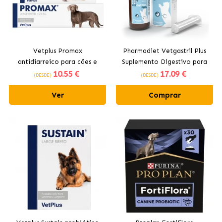
Vetplus Promax
Pharmadiet Vetgastril Plus
antidiarreico para cães e
Suplemento Digestivo para
10
.55 €
17
.09 €
gatos
Cães e Gatos
(DESDE)
(DESDE)
Ver
Comprar