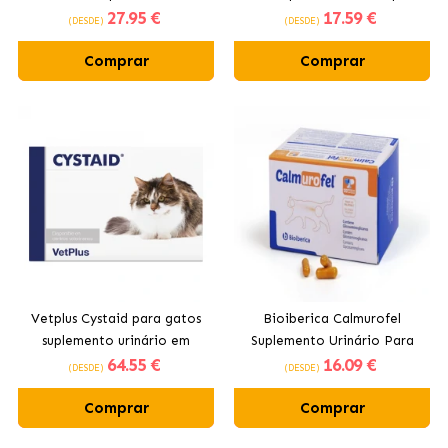
27
.95 €
17
.59 €
Cães e Gatos
(DESDE)
(DESDE)
Comprar
Comprar
Vetplus Cystaid para gatos
Bioiberica Calmurofel
suplemento urinário em
Suplemento Urinário Para
64
.55 €
16
.09 €
cápsulas
Gatos
(DESDE)
(DESDE)
Comprar
Comprar