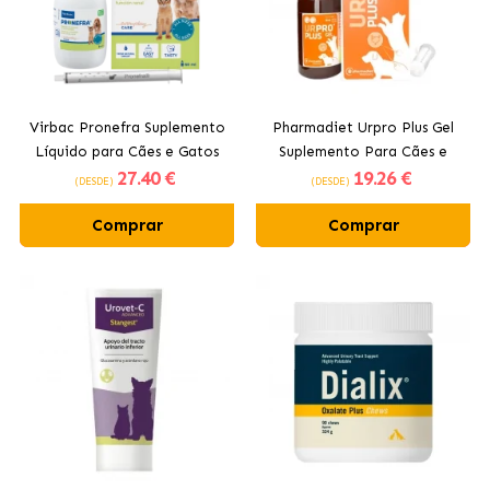
Virbac Pronefra Suplemento
Pharmadiet Urpro Plus Gel
Líquido para Cães e Gatos
Suplemento Para Cães e
27
.40 €
19
.26 €
com Insuficiência Renal
Gatos com Problemas
(DESDE)
(DESDE)
Urinários
Comprar
Comprar