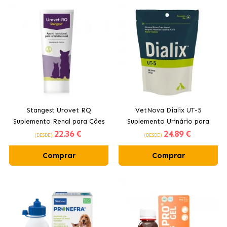
Stangest Urovet RQ
VetNova Dialix UT-5
Suplemento Renal para Cães
Suplemento Urinário para
22
.36 €
24
.89 €
e Gatos
Cães e Gatos
(DESDE)
(DESDE)
Comprar
Comprar