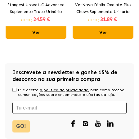
Stangest Urovet-C Advanced
VetNova Dialix Oxalate Plus
Suplemento Trato Urinário
Chews Suplemento Urinário
24
.59 €
31
.89 €
Inferior para Cão e Gato
para Cães e Gatos
(DESDE)
(DESDE)
Ver
Ver
Inscrevete a newsletter e ganhe 15% de
desconto na sua primeira compra
Li e aceito
a política de privacidade
, bem como recebo
comunicações sobre encomendas e ofertas da loja.
GO!